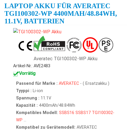
LAPTOP AKKU FÜR AVERATEC
TGI100302-WP 4400MAH/48.84WH,
11.1V, BATTERIEN
Averatec TGI100302-WP Akku
Artikel-Nr.: AVE2483
Vorrätig
Passend für Marke :
AVERATEC
- ( Ersatzakku )
Tyyppi :
Li-ion
Spannung :
11.1V
Kapazität :
4400mAh/48.84Wh
Kompatibles Modell:
SSBS16
SSBS17
TGI100302-
WP
...
Kompatibel zu Gerätemodell:
AVERATEC