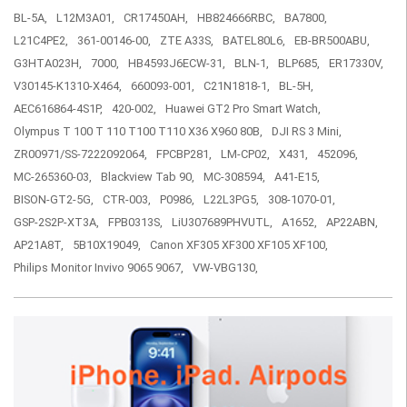
BL-5A,
L12M3A01,
CR17450AH,
HB824666RBC,
BA7800,
L21C4PE2,
361-00146-00,
ZTE A33S,
BATEL80L6,
EB-BR500ABU,
G3HTA023H,
7000,
HB4593J6ECW-31,
BLN-1,
BLP685,
ER17330V,
V30145-K1310-X464,
660093-001,
C21N1818-1,
BL-5H,
AEC616864-4S1P,
420-002,
Huawei GT2 Pro Smart Watch,
Olympus T 100 T 110 T100 T110 X36 X960 80B,
DJI RS 3 Mini,
ZR00971/SS-7222092064,
FPCBP281,
LM-CP02,
X431,
452096,
MC-265360-03,
Blackview Tab 90,
MC-308594,
A41-E15,
BISON-GT2-5G,
CTR-003,
P0986,
L22L3PG5,
308-1070-01,
GSP-2S2P-XT3A,
FPB0313S,
LiU307689PHVUTL,
A1652,
AP22ABN,
AP21A8T,
5B10X19049,
Canon XF305 XF300 XF105 XF100,
Philips Monitor Invivo 9065 9067,
VW-VBG130,