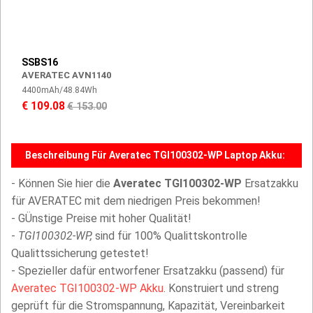
SSBS16
AVERATEC AVN1140
4400mAh/48.84Wh
€ 109.08
€ 153.00
Beschreibung Für Averatec TGI100302-WP Laptop Akku:
- Können Sie hier die
Averatec TGI100302-WP
Ersatzakku
für AVERATEC mit dem niedrigen Preis bekommen!
- GÜnstige Preise mit hoher Qualität!
-
TGI100302-WP,
sind für 100% Qualittskontrolle
Qualittssicherung getestet!
- Spezieller dafür entworfener Ersatzakku (passend) für
Averatec TGI100302-WP Akku
. Konstruiert und streng
geprüft für die Stromspannung, Kapazität, Vereinbarkeit