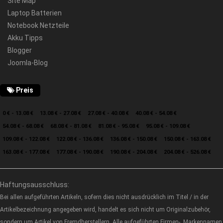
Site Map
Laptop Batterien
Notebook Netzteile
Akku Tipps
Blogger
Joomla-Blog
Preis
0 € - 13.08 €
13.08 € - 27.08 €
27.08 € - 40.08 €
40.08 € - 54.08 €
54.08 € - 68.08 €
68.08 € - 81.08 €
81.08 € - 95.08 €
95.08 € - 109.08 €
109.08 € - 122.08 €
122.08 € - 136.08 €
136.08 € - 150.08 €
150.08 € - 163.08 €
163.08 € - 177.08 €
177.08 € - 190.08 €
190.08 € - 204.08 €
204.08 € - 526.08 €
Haftungsausschluss:
Bei allen aufgeführten Artikeln, sofern dies nicht ausdrücklich im Titel / in der
Artikelbezeichnung angegeben wird, handelt es sich nicht um Originalzubehör,
sondern um Artikel von Fremdherstellern. Alle aufgeführten Firmen-, Markennamen