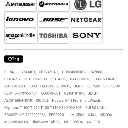
Tag
BL-5A,
L12M3A01,
CR17450AH,
HB824666RBC,
BA7800,
L21C4PE2,
361-00146-00,
ZTE A33S,
BATEL80L6,
EB-BR500ABU,
G3HTA023H,
7000,
HB4593J6ECW-31,
BLN-1,
BLP685,
ER17330V,
V30145-K1310-X464,
660093-001,
C21N1818-1,
BL-5H,
AEC616864-4S1P,
420-002,
Huawei GT2 Pro Smart Watch,
Olympus T 100 T 110 T100 T110 X36 X960 80B,
DJI RS 3 Mini,
ZR00971/SS-7222092064,
FPCBP281,
LM-CP02,
X431,
452096,
MC-265360-03,
Blackview Tab 90,
MC-308594,
A41-E15,