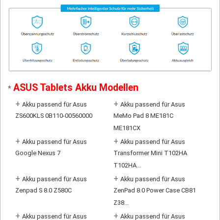
ASUS Tablets Akku Modellen
*
+
+
Akku passend für Asus
Akku passend für Asus
ZS600KLS 0B110-00560000
MeMo Pad 8 ME181C
ME181CX
+
+
Akku passend für Asus
Akku passend für Asus
Google Nexus 7
Transformer Mini T102HA
T102HA...
+
+
Akku passend für Asus
Akku passend für Asus
Zenpad S 8.0 Z580C
ZenPad 8.0 Power Case CB81
Z38...
+
+
Akku passend für Asus
Akku passend für Asus