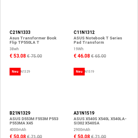
C21N1333
C11N1312
Asus Transformer Book
ASUS Notebook T Series
Flip TP550LA T
Pad Transform
38wh
19Wh
€ 53.08
€ 46.08
€ 75.00
€ 65.00
Neu
Neu
B21N1329
A31N1519
ASUS D553M F553M P553
ASUS X540S X540L X540LA-
P553MA X45
SI302 X540SA
4000mAh
2900mAh
€ 50.08
€ 50.08
€ 71.00
€ 71.00