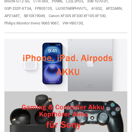
BISON-GT2-5G,
CTR-003,
P0986,
L22L3PG5,
308-1070-01,
GSP-2S2P-XT3A,
FPB0313S,
LiU307689PHVUTL,
A1652,
AP22ABN,
AP21A8T,
5B10X19049,
Canon XF305 XF300 XF105 XF100,
Philips Monitor Invivo 9065 9067,
VW-VBG130,