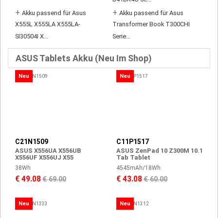
B41BK4G Se...
+
+
Akku passend für Asus
Akku passend für Asus
X555L X555LA X555LA-
Transformer Book T300CHI
SI30504I X...
Serie...
ASUS Tablets Akku (Neu Im Shop)
Neu
Neu
C21N1509
C11P1517
ASUS X556UA X556UB
ASUS ZenPad 10 Z300M 10.1
X556UF X556UJ X55
Tab Tablet
38Wh
4545mAh/18Wh
€ 49.08
€ 43.08
€ 69.00
€ 60.00
Neu
Neu