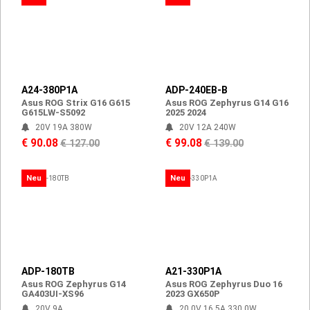
A24-380P1A
ADP-240EB-B
Asus ROG Strix G16 G615
Asus ROG Zephyrus G14 G16
G615LW-S5092
2025 2024
20V 19A 380W
20V 12A 240W
€ 90.08
€ 99.08
€ 127.00
€ 139.00
Neu
Neu
ADP-180TB
A21-330P1A
Asus ROG Zephyrus G14
Asus ROG Zephyrus Duo 16
GA403UI-XS96
2023 GX650P
20V 9A
20.0V 16.5A 330.0W