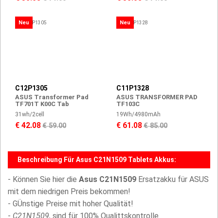
Neu
Neu
C12P1305
C11P1328
ASUS Transformer Pad
ASUS TRANSFORMER PAD
TF701T K00C Tab
TF103C
31wh/2cell
19Wh/4980mAh
€ 42.08
€ 61.08
€ 59.00
€ 85.00
Beschreibung Für Asus C21N1509 Tablets Akkus:
- Können Sie hier die
Asus C21N1509
Ersatzakku für ASUS
mit dem niedrigen Preis bekommen!
- GÜnstige Preise mit hoher Qualität!
-
C21N1509,
sind für 100% Qualittskontrolle