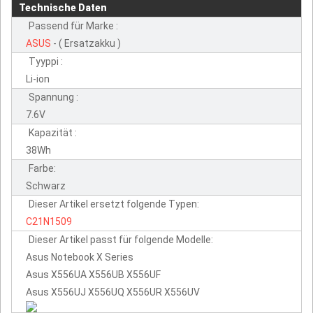
Technische Daten
Passend für Marke :
ASUS
- ( Ersatzakku )
Tyyppi :
Li-ion
Spannung :
7.6V
Kapazität :
38Wh
Farbe:
Schwarz
Dieser Artikel ersetzt folgende Typen:
C21N1509
Dieser Artikel passt für folgende Modelle:
Asus Notebook X Series
Asus X556UA X556UB X556UF
Asus X556UJ X556UQ X556UR X556UV