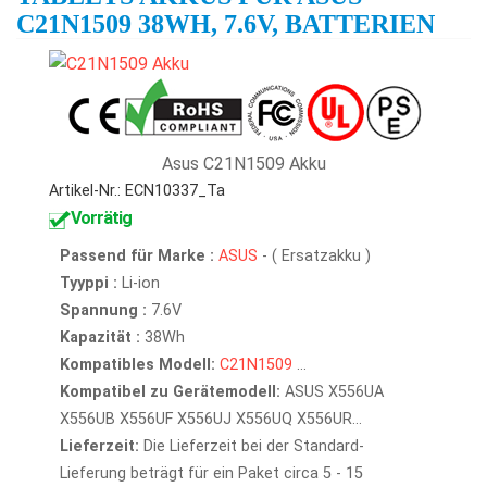
C21N1509 38WH, 7.6V, BATTERIEN
Asus C21N1509 Akku
Artikel-Nr.: ECN10337_Ta
Vorrätig
Passend für Marke :
ASUS
- ( Ersatzakku )
Tyyppi :
Li-ion
Spannung :
7.6V
Kapazität :
38Wh
Kompatibles Modell:
C21N1509
...
Kompatibel zu Gerätemodell:
ASUS X556UA
X556UB X556UF X556UJ X556UQ X556UR...
Lieferzeit:
Die Lieferzeit bei der Standard-
Lieferung beträgt für ein Paket circa 5 - 15