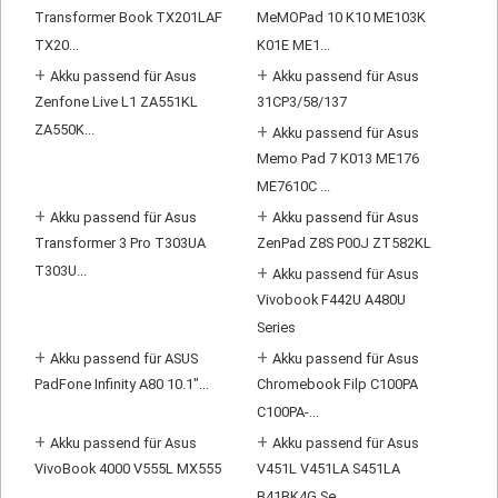
Transformer Book TX201LAF
MeMOPad 10 K10 ME103K
TX20...
K01E ME1...
+
+
Akku passend für Asus
Akku passend für Asus
Zenfone Live L1 ZA551KL
31CP3/58/137
ZA550K...
+
Akku passend für Asus
Memo Pad 7 K013 ME176
ME7610C ...
+
+
Akku passend für Asus
Akku passend für Asus
Transformer 3 Pro T303UA
ZenPad Z8S P00J ZT582KL
T303U...
+
Akku passend für Asus
Vivobook F442U A480U
Series
+
+
Akku passend für ASUS
Akku passend für Asus
PadFone Infinity A80 10.1"...
Chromebook Filp C100PA
C100PA-...
+
+
Akku passend für Asus
Akku passend für Asus
VivoBook 4000 V555L MX555
V451L V451LA S451LA