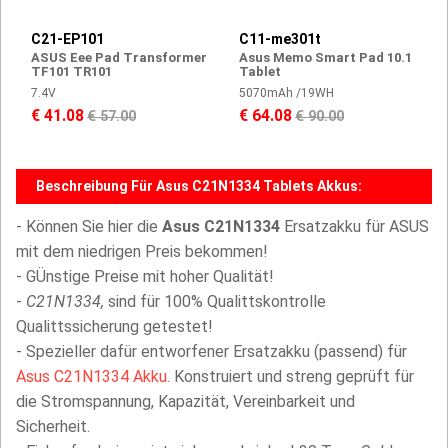
C21-EP101
C11-me301t
ASUS Eee Pad Transformer
Asus Memo Smart Pad 10.1
TF101 TR101
Tablet
7.4V
5070mAh /19WH
€ 41.08
€ 64.08
€ 57.00
€ 90.00
Beschreibung Für Asus C21N1334 Tablets Akkus:
- Können Sie hier die
Asus C21N1334
Ersatzakku für ASUS
mit dem niedrigen Preis bekommen!
- GÜnstige Preise mit hoher Qualität!
-
C21N1334,
sind für 100% Qualittskontrolle
Qualittssicherung getestet!
- Spezieller dafür entworfener Ersatzakku (passend) für
Asus C21N1334 Akku
. Konstruiert und streng geprüft für
die Stromspannung, Kapazität, Vereinbarkeit und
Sicherheit.