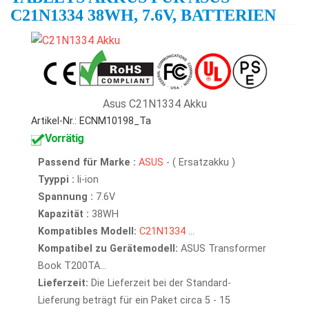
C21N1334 38WH, 7.6V, BATTERIEN
Asus C21N1334 Akku
Artikel-Nr.: ECNM10198_Ta
Vorrätig
Passend für Marke :
ASUS
- ( Ersatzakku )
Tyyppi :
li-ion
Spannung :
7.6V
Kapazität :
38WH
Kompatibles Modell:
C21N1334
...
Kompatibel zu Gerätemodell:
ASUS Transformer
Book T200TA...
Lieferzeit:
Die Lieferzeit bei der Standard-
Lieferung beträgt für ein Paket circa 5 - 15