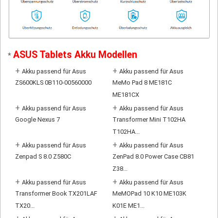
ASUS Tablets Akku Modellen
*
+
+
Akku passend für Asus
Akku passend für Asus
ZS600KLS 0B110-00560000
MeMo Pad 8 ME181C
ME181CX
+
+
Akku passend für Asus
Akku passend für Asus
Google Nexus 7
Transformer Mini T102HA
T102HA...
+
+
Akku passend für Asus
Akku passend für Asus
Zenpad S 8.0 Z580C
ZenPad 8.0 Power Case CB81
Z38...
+
+
Akku passend für Asus
Akku passend für Asus
Transformer Book TX201LAF
MeMOPad 10 K10 ME103K
TX20...
K01E ME1...