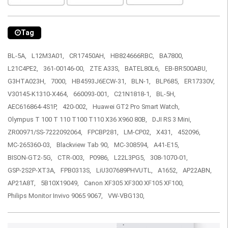
Tag
BL-5A,
L12M3A01,
CR17450AH,
HB824666RBC,
BA7800,
L21C4PE2,
361-00146-00,
ZTE A33S,
BATEL80L6,
EB-BR500ABU,
G3HTA023H,
7000,
HB4593J6ECW-31,
BLN-1,
BLP685,
ER17330V,
V30145-K1310-X464,
660093-001,
C21N1818-1,
BL-5H,
AEC616864-4S1P,
420-002,
Huawei GT2 Pro Smart Watch,
Olympus T 100 T 110 T100 T110 X36 X960 80B,
DJI RS 3 Mini,
ZR00971/SS-7222092064,
FPCBP281,
LM-CP02,
X431,
452096,
MC-265360-03,
Blackview Tab 90,
MC-308594,
A41-E15,
BISON-GT2-5G,
CTR-003,
P0986,
L22L3PG5,
308-1070-01,
GSP-2S2P-XT3A,
FPB0313S,
LiU307689PHVUTL,
A1652,
AP22ABN,
AP21A8T,
5B10X19049,
Canon XF305 XF300 XF105 XF100,
Philips Monitor Invivo 9065 9067,
VW-VBG130,