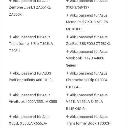
+
+
Akku passend für Asus
Akku passend für Asus
Zenfone Live L1 ZA551KL
31CP3/58/137
ZA550K...
+
Akku passend für Asus
Memo Pad 7 K013 ME176
ME7610C ...
+
+
Akku passend für Asus
Akku passend für Asus
Transformer 3 Pro T303UA
ZenPad Z8S P00J ZT582KL
T303U...
+
Akku passend für Asus
Vivobook F442U A480U
Series
+
+
Akku passend für ASUS
Akku passend für Asus
PadFone Infinity A80 10.1"...
Chromebook Filp C100PA
C100PA-...
+
+
Akku passend für Asus
Akku passend für Asus
VivoBook 4000 V555L MX555
V451L V451LA S451LA
B41BK4G Se...
+
+
Akku passend für Asus
Akku passend für Asus
X555L X555LA X555LA-
Transformer Book T300CHI