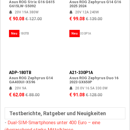
Asus ROG Strix G16 G615
Asus ROG Zephyrus G14 G16
G615LW-S5092
2025 2024
20V 19A 380W
20V 12A 240W
€ 90.08
€ 99.08
€ 127.00
€ 139.00
Neu
Neu
ADP-180TB
A21-330P1A
Asus ROG Zephyrus G14
Asus ROG Zephyrus Duo 16
GA403UI-XS96
2023 GX650P
20V 9A
20.0V 16.5A 330.0W
€ 62.08
€ 91.08
€ 88.00
€ 128.00
Testberichte, Ratgeber und Neuigkeiten
-
Dual-SIM-Smartphones unter 400 Euro – eine
überraschend starke Mittelklasse