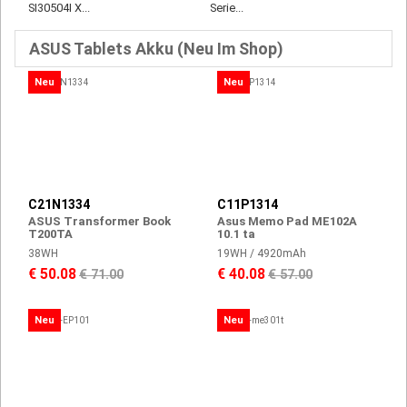
SI30504I X...
Serie...
ASUS Tablets Akku (Neu Im Shop)
Neu
Neu
C21N1334
C11P1314
ASUS Transformer Book
Asus Memo Pad ME102A
T200TA
10.1 ta
38WH
19WH / 4920mAh
€ 50.08
€ 40.08
€ 71.00
€ 57.00
Neu
Neu