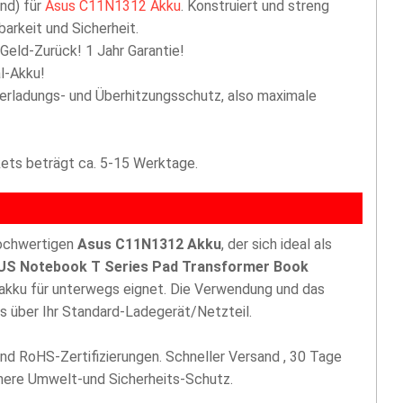
nd) für
Asus C11N1312 Akku
. Konstruiert und streng
arkeit und Sicherheit.
 Geld-Zurück! 1 Jahr Garantie!
l-Akku!
berladungs- und Überhitzungsschutz, also maximale
akets beträgt ca. 5-15 Werktage.
hochwertigen
Asus C11N1312 Akku
, der sich ideal als
S Notebook T Series Pad Transformer Book
zakku für unterwegs eignet. Die Verwendung und das
s über Ihr Standard-Ladegerät/Netzteil.
nd RoHS-Zertifizierungen. Schneller Versand , 30 Tage
öhere Umwelt-und Sicherheits-Schutz.