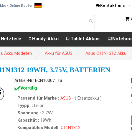
Kontakt uns
kku - Online Kaufen
 Netzteile
Handy-Akku
Tablet Akkus
Noteboo
s Akku Modellen
Akku für ASUS
Asus C11N1312 Akku
1N1312 19WH, 3.75V, BATTERIEN
Artikel-Nr.: ECN10307_Ta
Vorrätig
Passend für Marke :
ASUS
- ( Ersatzakku )
Tyyppi :
Li-ion
Spannung :
3.75V
Kapazität :
19Wh
Kompatibles Modell:
C11N1312
...