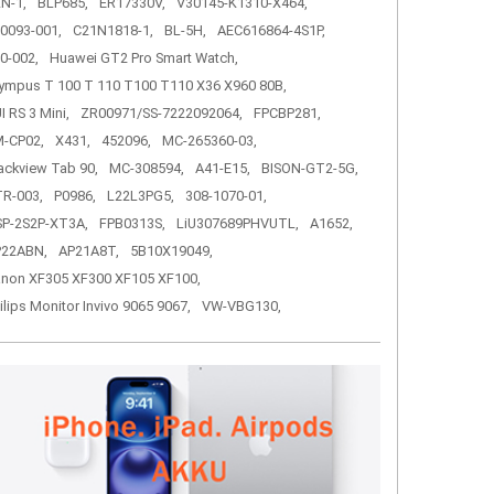
N-1,
BLP685,
ER17330V,
V30145-K1310-X464,
0093-001,
C21N1818-1,
BL-5H,
AEC616864-4S1P,
0-002,
Huawei GT2 Pro Smart Watch,
ympus T 100 T 110 T100 T110 X36 X960 80B,
I RS 3 Mini,
ZR00971/SS-7222092064,
FPCBP281,
-CP02,
X431,
452096,
MC-265360-03,
ackview Tab 90,
MC-308594,
A41-E15,
BISON-GT2-5G,
R-003,
P0986,
L22L3PG5,
308-1070-01,
P-2S2P-XT3A,
FPB0313S,
LiU307689PHVUTL,
A1652,
P22ABN,
AP21A8T,
5B10X19049,
non XF305 XF300 XF105 XF100,
ilips Monitor Invivo 9065 9067,
VW-VBG130,