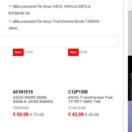
+
Akku passend für Asus V451L V451LA S451LA
B41BK4G Se...
+
Akku passend für Asus Transformer Book T300CHI
Serie...
Neu
Neu
A31N1519
C12P1305
ASUS X540S X540L
ASUS Transformer Pad
X540LA-SI302 X540SA
TF701T K00C Tab
2900mAh
31wh/2cell
€ 50.08
€ 42.08
€ 71.00
€ 59.00