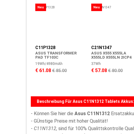
Neu
Neu
C11P1328
C21N1347
ASUS TRANSFORMER
ASUS X555 X555LA
PAD TF103C
X555LD X555LN 2ICP4
19Wh/4980mAh
37Wh
€ 61.08
€ 57.08
€ 85.00
€ 80.00
Beschreibung Für Asus C11N1312 Tablets Akkus
- Können Sie hier die
Asus C11N1312
Ersatzakku
- GÜnstige Preise mit hoher Qualität!
-
C11N1312,
sind für 100% Qualittskontrolle Qua