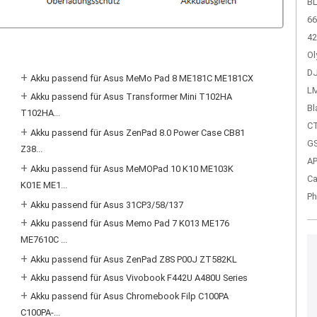
BL
66
42
Ol
DJ
+
Akku passend für Asus MeMo Pad 8 ME181C ME181CX
LM
+
Akku passend für Asus Transformer Mini T102HA
Bl
T102HA...
CT
+
Akku passend für Asus ZenPad 8.0 Power Case CB81
GS
Z38...
A
+
Akku passend für Asus MeMOPad 10 K10 ME103K
Ca
K01E ME1...
Ph
+
Akku passend für Asus 31CP3/58/137
+
Akku passend für Asus Memo Pad 7 K013 ME176
ME7610C ...
+
Akku passend für Asus ZenPad Z8S P00J ZT582KL
+
Akku passend für Asus Vivobook F442U A480U Series
+
Akku passend für Asus Chromebook Filp C100PA
C100PA-...