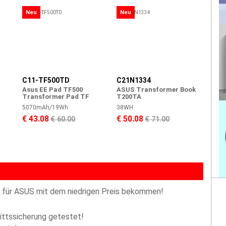
Neu
Neu
C11-TF500TD
C21N1334
Asus EE Pad TF500
ASUS Transformer Book
Transformer Pad TF
T200TA
5070mAh/19Wh
38WH
€ 43.08
€ 50.08
€ 60.00
€ 71.00
:
 für ASUS mit dem niedrigen Preis bekommen!
littssicherung getestet!