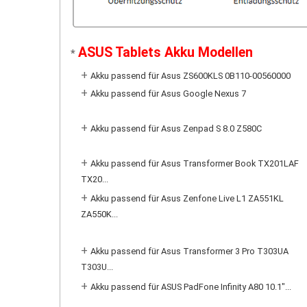
ASUS Tablets Akku Modellen
*
+
Akku passend für Asus ZS600KLS 0B110-00560000
+
Akku passend für Asus Google Nexus 7
+
Akku passend für Asus Zenpad S 8.0 Z580C
+
Akku passend für Asus Transformer Book TX201LAF
TX20...
+
Akku passend für Asus Zenfone Live L1 ZA551KL
ZA550K...
+
Akku passend für Asus Transformer 3 Pro T303UA
T303U...
+
Akku passend für ASUS PadFone Infinity A80 10.1"...