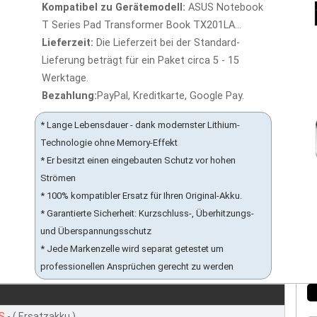
Kompatibel zu Gerätemodell:
ASUS Notebook
T Series Pad Transformer Book TX201LA...
Lieferzeit:
Die Lieferzeit bei der Standard-
Lieferung beträgt für ein Paket circa 5 - 15
Werktage.
Bezahlung:
PayPal, Kreditkarte, Google Pay.
* Lange Lebensdauer - dank modernster Lithium-
Technologie ohne Memory-Effekt
* Er besitzt einen eingebauten Schutz vor hohen
Strömen
* 100% kompatibler Ersatz für Ihren Original-Akku.
* Garantierte Sicherheit: Kurzschluss-, Überhitzungs-
und Überspannungsschutz
* Jede Markenzelle wird separat getestet um
professionellen Ansprüchen gerecht zu werden
S
- ( Ersatzakku )