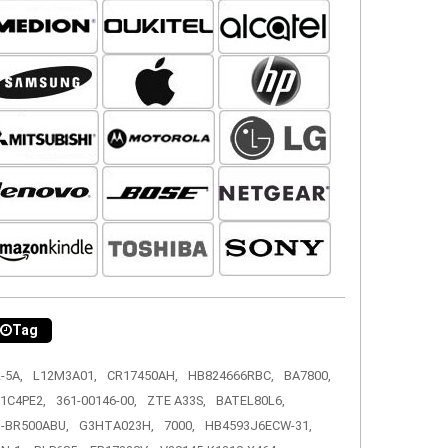
Tag
-5A,
L12M3A01,
CR17450AH,
HB824666RBC,
BA7800,
1C4PE2,
361-00146-00,
ZTE A33S,
BATEL80L6,
-BR500ABU,
G3HTA023H,
7000,
HB4593J6ECW-31,