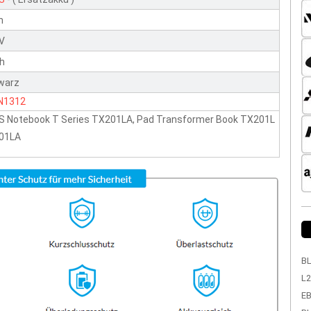
n
5V
h
warz
N1312
S Notebook T Series TX201LA, Pad Transformer Book TX201L
01LA
BL
L2
EB