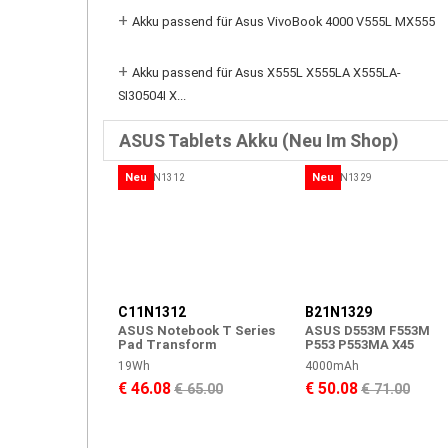
+
Akku passend für Asus VivoBook 4000 V555L MX555
+
Akku passend für Asus X555L X555LA X555LA-
SI30504I X...
ASUS Tablets Akku (Neu Im Shop)
Neu
Neu
C11N1312
B21N1329
ASUS Notebook T Series
ASUS D553M F553M
Pad Transform
P553 P553MA X45
19Wh
4000mAh
€ 46.08
€ 50.08
€ 65.00
€ 71.00