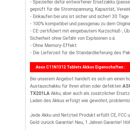
- Spezieller dafür entworfener Ersatzakku (passe
geprüft für die Stromspannung, Kapazität, Vereinb
- Einkaufen bei uns ist sicher und sicher! 30 Tage
- 100% kompatibel und passgenau zu dem Origina
- CE-zertifiziert mit eingebautem Kurzschluß-, Ü
Sicherheit ohne Gefahr von Explsionen o.ä.
- Ohne Memory-Effekt.
- Die Lieferzeit für die Standardlieferung des P
Asus C11N1312 Tablets Akkus Eigenschaften :
Bei unserem Angebot handelt es sich um einen 
Austauschakku für Ihren alten oder defekten
ASU
TX201LA
Akku, aber auch als zusätzlicher Ersat
Laden des Akkus erfolgt wie gewohnt, problemlo
Jede Akku und Netzteil Produkt erfüllt CE, FCC u
Geld-zurück Garantie! Neu, 1 Jahren Garantie! H