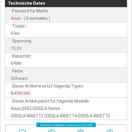
Technische Daten
Passend für Marke :
Asus
- ( Ersatzakku )
Tyyppi :
li-lon
Spannung :
15.2V
Kapazität :
64Wh
Farbe:
Schwarz
Dieser Artikel ersetzt folgende Typen:
B41N1341
Dieser Artikel passt für folgende Modelle:
Asus Q502 Q502LA Series
Q502LA-BBI5T12 Q502LA-BBI5T14 Q502LA-BBI5T15