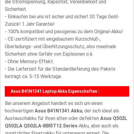
die Stromspannung, Kapazität, Vereinbarkeit und
Sicherheit.
- Einkaufen bei uns ist sicher und sicher! 30 Tage Geld-
Zurück! 1 Jahr Garantie!
- 100% kompatibel und passgenau zu dem Original-Akku!
- CE-zertifiziert mit eingebautem Kurzschluß-,
Überladungs- und Überhitzungsschutz, also maximale
Sicherheit ohne Gefahr von Explsionen o.ä.
- Ohne Memory-Effekt.
- Die Lieferzeit für die Standardlieferung des Pakets
beträgt ca. 5-15 Werktage.
Asus B41N1341 Laptop Akku Eigenschaften :
Bei unserem Angebot handelt es sich um einen
hochwertigen
Asus B41N1341 Akku
, der sich ideal als
Austauschakku für Ihren alten oder defekten
Asus Q502L
Q502LA Q502LA-BBI5T12 Series
Akku, aber auch als
zusätzlicher Ersatzakku für unterwegs eignet. Die