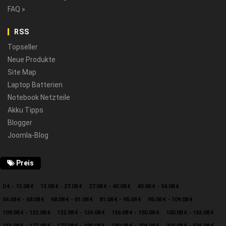
FAQ »
RSS
Topseller
Neue Produkte
Site Map
Laptop Batterien
Notebook Netzteile
Akku Tipps
Blogger
Joomla-Blog
Preis
0 € - 13.08 €
13.08 € - 27.08 €
27.08 € - 40.08 €
40.08 € - 54.08 €
54.08 € - 68.08 €
68.08 € - 81.08 €
81.08 € - 95.08 €
95.08 € - 109.08 €
109.08 € - 122.08 €
122.08 € - 136.08 €
136.08 € - 150.08 €
150.08 € - 163.08 €
163.08 € - 177.08 €
177.08 € - 190.08 €
190.08 € - 204.08 €
204.08 € - 526.08 €