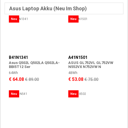
Asus Laptop Akku (Neu Im Shop)
Neu
Neu
B41N1341
A41N1501
Asus Q502L Q502LA Q502LA-
ASUS GL752VL GL752VW
BBI5T12 Ser
N552VX N752VW N
64Wh
48Wh
€ 64.08
€ 53.08
€ 89.00
€ 75.00
Neu
Neu