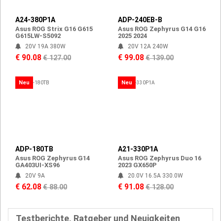
A24-380P1A
ADP-240EB-B
Asus ROG Strix G16 G615
Asus ROG Zephyrus G14 G16
G615LW-S5092
2025 2024
20V 19A 380W
20V 12A 240W
€ 90.08
€ 99.08
€ 127.00
€ 139.00
Neu
Neu
ADP-180TB
A21-330P1A
Asus ROG Zephyrus G14
Asus ROG Zephyrus Duo 16
GA403UI-XS96
2023 GX650P
20V 9A
20.0V 16.5A 330.0W
€ 62.08
€ 91.08
€ 88.00
€ 128.00
Testberichte, Ratgeber und Neuigkeiten