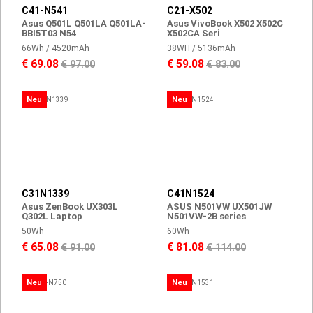
C41-N541
C21-X502
Asus Q501L Q501LA Q501LA-
Asus VivoBook X502 X502C
BBI5T03 N54
X502CA Seri
66Wh / 4520mAh
38WH / 5136mAh
€ 69.08
€ 59.08
€ 97.00
€ 83.00
Neu
Neu
C31N1339
C41N1524
Asus ZenBook UX303L
ASUS N501VW UX501JW
Q302L Laptop
N501VW-2B series
50Wh
60Wh
€ 65.08
€ 81.08
€ 91.00
€ 114.00
Neu
Neu