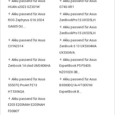
+
+
Akku passend für Asus
Akku passend für Asus
HUAN x2023 GZ301W
G74S-XR1
+
+
Akku passend für Asus
Akku passend für Asus
ROG Zephyrus G16 2024
ZenBookPro15 UX535LH
GA605 GU...
+
Akku passend für Asus
ZenBookPro15 UX535LH
+
+
Akku passend für Asus
Akku passend für Asus
C31N2314
ZenBook S 13 UX5304MA
UX5304VA
+
+
Akku passend für Asus
Akku passend für Asus
Zenbook 14 oled UM3406HA
ExpertBook P5 P5405-
NZ0102X 0B...
+
+
Akku passend für Asus
Akku passend für Asus
S5507Q ProArt PZ13
B3000DQ1A-HT0051M
HT5306QA
ExpertBook B...
+
Akku passend für Asus
E203 E203MAH E203NAH
FD080T