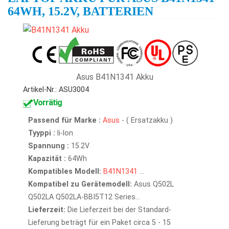
64WH, 15.2V, BATTERIEN
Asus B41N1341 Akku
Artikel-Nr.: ASU3004
Vorrätig
Passend für Marke :
Asus
- ( Ersatzakku )
Tyyppi :
li-lon
Spannung :
15.2V
Kapazität :
64Wh
Kompatibles Modell:
B41N1341
...
Kompatibel zu Gerätemodell:
Asus Q502L
Q502LA Q502LA-BBI5T12 Series...
Lieferzeit:
Die Lieferzeit bei der Standard-
Lieferung beträgt für ein Paket circa 5 - 15