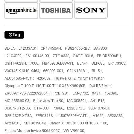
Tag
BL-5A,
L12M3A01,
CR17450AH,
HB824666RBC,
BA7800,
L21C4PE2,
361-00146-00,
ZTE A33S,
BATEL80L6,
EB-BR500ABU,
G3HTA023H,
7000,
HB4593J6ECW-31,
BLN-1,
BLP685,
ER17330V,
V30145-K1310-X464,
660093-001,
C21N1818-1,
BL-5H,
AEC616864-4S1P,
420-002,
Huawei GT2 Pro Smart Watch,
Olympus T 100 T 110 T100 T110 X36 X960 80B,
DJI RS 3 Mini,
ZR00971/SS-7222092064,
FPCBP281,
LM-CP02,
X431,
452096,
MC-265360-03,
Blackview Tab 90,
MC-308594,
A41-E15,
BISON-GT2-5G,
CTR-003,
P0986,
L22L3PG5,
308-1070-01,
GSP-2S2P-XT3A,
FPB0313S,
LiU307689PHVUTL,
A1652,
AP22ABN,
AP21A8T,
5B10X19049,
Canon XF305 XF300 XF105 XF100,
Philips Monitor Invivo 9065 9067,
VW-VBG130,