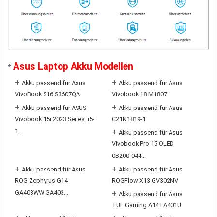
Asus Laptop Akku Modellen
*
+
+
Akku passend für Asus
Akku passend für Asus
VivoBook S16 S3607QA
Vivobook 18 M1807
+
+
Akku passend für ASUS
Akku passend für Asus
Vivobook 15i 2023 Series: i5-
C21N1819-1
1...
+
Akku passend für Asus
Vivobook Pro 15 OLED
0B200-044...
+
+
Akku passend für Asus
Akku passend für Asus
ROG Zephyrus G14
ROGFlow X13 GV302NV
GA403WW GA403...
+
Akku passend für Asus
TUF Gaming A14 FA401U