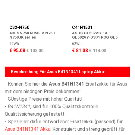
C32-N750
C41N1531
Asus N750 N750JV N750
ASUS GL502VS-1A
N750JK series
GL502VY-DS71 ROG GL5
69Wh
62Wh
€ 95.08
€ 81.08
€ 133.00
€ 114.00
Beschreibung Für Asus B41N1341 Laptop Akku:
- Können Sie hier die
Asus B41N1341
Ersatzakku für Asus
mit dem niedrigen Preis bekommen!
- GÜnstige Preise mit hoher Qualität!
-
B41N1341,
sind für 100% Qualittskontrolle
Qualittssicherung getestet!
- Spezieller dafür entworfener Ersatzakku (passend) für
Asus B41N1341 Akku
. Konstruiert und streng geprüft für