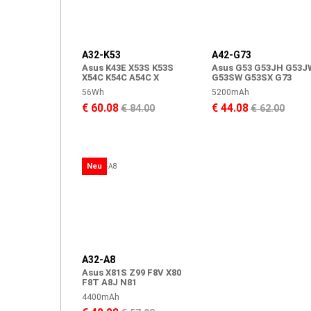
A32-K53
A42-G73
Asus K43E X53S K53S
Asus G53 G53JH G53J
X54C K54C A54C X
G53SW G53SX G73
56Wh
5200mAh
€ 60.08
€ 44.08
€ 84.00
€ 62.00
Neu
A32-A8
Asus X81S Z99 F8V X80
F8T A8J N81
4400mAh