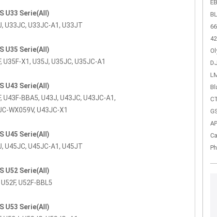
EB
 U33 Serie(All)
BL
, U33JC, U33JC-A1, U33JT
66
42
 U35 Serie(All)
Ol
, U35F-X1, U35J, U35JC, U35JC-A1
DJ
LM
 U43 Serie(All)
Bl
, U43F-BBA5, U43J, U43JC, U43JC-A1,
CT
JC-WX059V, U43JC-X1
GS
A
 U45 Serie(All)
Ca
, U45JC, U45JC-A1, U45JT
Ph
 U52 Serie(All)
 U52F, U52F-BBL5
 U53 Serie(All)