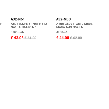
A32-N61
A32-M50
W
Asus A32-N61 N61 N61J
Asus G50VT G51J M50S
N61JA N61JQ N6
M60W N43 N52J N
5200mAh
4800mAh
€ 43.08
€ 44.08
€ 61.00
€ 62.00