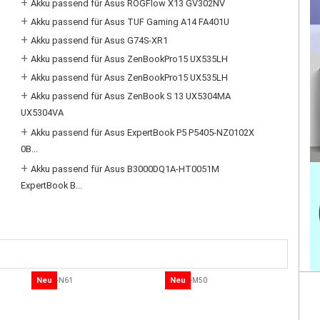
+
Akku passend für Asus ROGFlow X13 GV302NV
+
Akku passend für Asus TUF Gaming A14 FA401U
+
Akku passend für Asus G74S-XR1
+
Akku passend für Asus ZenBookPro15 UX535LH
+
Akku passend für Asus ZenBookPro15 UX535LH
+
Akku passend für Asus ZenBook S 13 UX5304MA
UX5304VA
+
Akku passend für Asus ExpertBook P5 P5405-NZ0102X
0B...
+
Akku passend für Asus B3000DQ1A-HT0051M
ExpertBook B...
Neu
Neu