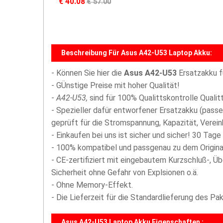
€ 40.08
€ 57.00
Beschreibung Für Asus A42-U53 Laptop Akku:
- Können Sie hier die
Asus A42-U53
Ersatzakku f
- GÜnstige Preise mit hoher Qualität!
-
A42-U53,
sind für 100% Qualittskontrolle Quali
- Spezieller dafür entworfener Ersatzakku (passe
geprüft für die Stromspannung, Kapazität, Vereinb
- Einkaufen bei uns ist sicher und sicher! 30 Tage
- 100% kompatibel und passgenau zu dem Origina
- CE-zertifiziert mit eingebautem Kurzschluß-, Ü
Sicherheit ohne Gefahr von Explsionen o.ä.
- Ohne Memory-Effekt.
- Die Lieferzeit für die Standardlieferung des P
Asus A42-U53 Laptop Akku Eigenschaften :