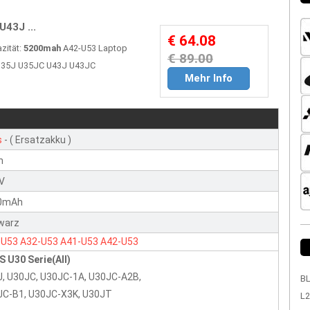
43J ...
€ 64.08
zität:
5200mah
A42-U53 Laptop
€ 89.00
F U35J U35JC U43J U43JC
Mehr Info
s
- ( Ersatzakku )
n
8V
0mAh
warz
-U53
A32-U53
A41-U53
A42-U53
 U30 Serie(All)
, U30JC, U30JC-1A, U30JC-A2B,
BL
JC-B1, U30JC-X3K, U30JT
L2