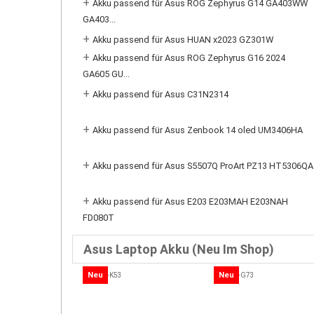
+
Akku passend für Asus ROG Zephyrus G14 GA403WW
GA403...
+
Akku passend für Asus HUAN x2023 GZ301W
+
Akku passend für Asus ROG Zephyrus G16 2024
GA605 GU...
+
Akku passend für Asus C31N2314
+
Akku passend für Asus Zenbook 14 oled UM3406HA
+
Akku passend für Asus S5507Q ProArt PZ13 HT5306QA
+
Akku passend für Asus E203 E203MAH E203NAH
FD080T
Asus Laptop Akku (Neu Im Shop)
Neu
Neu