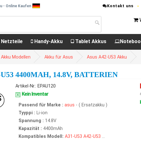
Kontakt uns
u - Online Kaufen
 Netzteile
Handy-Akku
Tablet Akkus
Noteboo
 Akku Modellen
Akku für Asus
Asus A42-U53 Akku
U53 4400MAH, 14.8V, BATTERIEN
Artikel-Nr.: EPAU120
Kein Inventar
Passend für Marke :
asus
- ( Ersatzakku )
Tyyppi :
Li-ion
Spannung :
14.8V
Kapazität :
4400mAh
Kompatibles Modell:
A31-U53
A42-U53
...