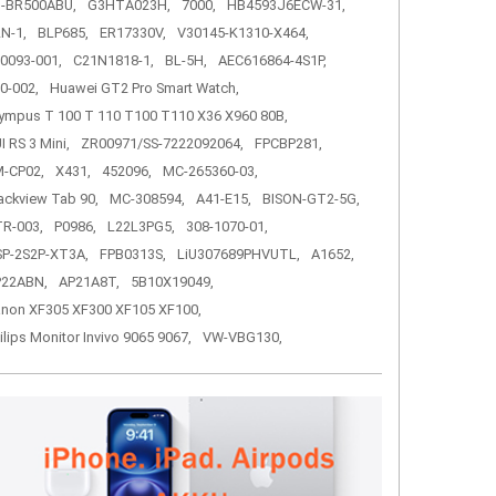
-BR500ABU,
G3HTA023H,
7000,
HB4593J6ECW-31,
N-1,
BLP685,
ER17330V,
V30145-K1310-X464,
0093-001,
C21N1818-1,
BL-5H,
AEC616864-4S1P,
0-002,
Huawei GT2 Pro Smart Watch,
ympus T 100 T 110 T100 T110 X36 X960 80B,
I RS 3 Mini,
ZR00971/SS-7222092064,
FPCBP281,
-CP02,
X431,
452096,
MC-265360-03,
ackview Tab 90,
MC-308594,
A41-E15,
BISON-GT2-5G,
R-003,
P0986,
L22L3PG5,
308-1070-01,
P-2S2P-XT3A,
FPB0313S,
LiU307689PHVUTL,
A1652,
P22ABN,
AP21A8T,
5B10X19049,
non XF305 XF300 XF105 XF100,
ilips Monitor Invivo 9065 9067,
VW-VBG130,