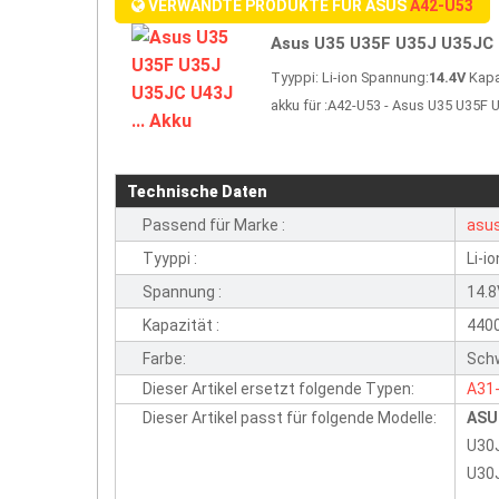
VERWANDTE PRODUKTE FÜR ASUS
A42-U53
Asus U35 U35F U35J U35JC U
Tyyppi: Li-ion Spannung:
14.4V
Kapa
akku für :A42-U53 - Asus U35 U35
Technische Daten
Passend für Marke :
asu
Tyyppi :
Li-io
Spannung :
14.
Kapazität :
440
Farbe:
Sch
Dieser Artikel ersetzt folgende Typen:
A31
Dieser Artikel passt für folgende Modelle:
ASUS
U30J
U30