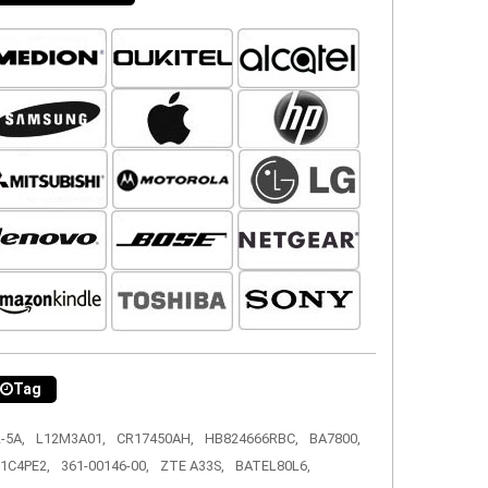
Tag
-5A,
L12M3A01,
CR17450AH,
HB824666RBC,
BA7800,
1C4PE2,
361-00146-00,
ZTE A33S,
BATEL80L6,