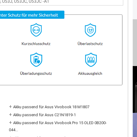
, U53J, U53JC, U53JC -A1
+
Akku passend für Asus Vivobook 18 M1807
+
Akku passend für Asus C21N1819-1
+
Akku passend für Asus Vivobook Pro 15 OLED 0B200-
044...