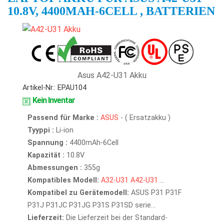
10.8V, 4400MAH-6CELL , BATTERIEN
Asus A42-U31 Akku
Artikel-Nr.: EPAU104
Kein Inventar
Passend für Marke :
ASUS
- ( Ersatzakku )
Tyyppi :
Li-ion
Spannung :
4400mAh-6Cell
Kapazität :
10.8V
Abmessungen :
355g
Kompatibles Modell:
A32-U31
A42-U31
...
Kompatibel zu Gerätemodell:
ASUS P31 P31F
P31J P31JC P31JG P31S P31SD serie...
Lieferzeit:
Die Lieferzeit bei der Standard-