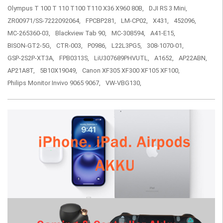
Olympus T 100 T 110 T100 T110 X36 X960 80B,
DJI RS 3 Mini,
ZR00971/SS-7222092064,
FPCBP281,
LM-CP02,
X431,
452096,
MC-265360-03,
Blackview Tab 90,
MC-308594,
A41-E15,
BISON-GT2-5G,
CTR-003,
P0986,
L22L3PG5,
308-1070-01,
GSP-2S2P-XT3A,
FPB0313S,
LiU307689PHVUTL,
A1652,
AP22ABN,
AP21A8T,
5B10X19049,
Canon XF305 XF300 XF105 XF100,
Philips Monitor Invivo 9065 9067,
VW-VBG130,