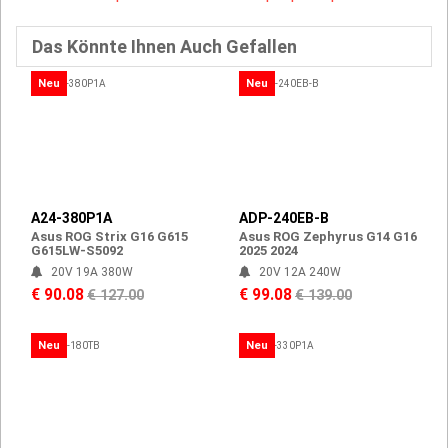
Das Könnte Ihnen Auch Gefallen
Neu
Neu
A24-380P1A
ADP-240EB-B
Asus ROG Strix G16 G615
Asus ROG Zephyrus G14 G16
G615LW-S5092
2025 2024
20V 19A 380W
20V 12A 240W
€ 90.08
€ 99.08
€ 127.00
€ 139.00
Neu
Neu