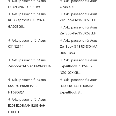
+
+
Akku passend für Asus
Akku passend für Asus
HUAN x2023 GZ301W
G74S-XR1
+
+
Akku passend für Asus
Akku passend für Asus
ROG Zephyrus G16 2024
ZenBookPro15 UX535LH
GA605 GU...
+
Akku passend für Asus
ZenBookPro15 UX535LH
+
+
Akku passend für Asus
Akku passend für Asus
C31N2314
ZenBook S 13 UX5304MA
UX5304VA
+
+
Akku passend für Asus
Akku passend für Asus
Zenbook 14 oled UM3406HA
ExpertBook P5 P5405-
NZ0102X 0B...
+
+
Akku passend für Asus
Akku passend für Asus
S5507Q ProArt PZ13
B3000DQ1A-HT0051M
HT5306QA
ExpertBook B...
+
Akku passend für Asus
E203 E203MAH E203NAH
FD080T