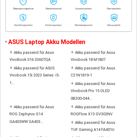
ASUS Laptop Akku Modellen
*
+
+
Akku passend für Asus
Akku passend für Asus
VivoBook S16 S3607QA
Vivobook 18 M1807
+
+
Akku passend für ASUS
Akku passend für Asus
Vivobook 15i 2023 Series: i5-
C21N1819-1
1...
+
Akku passend für Asus
Vivobook Pro 15 OLED
0B200-044...
+
+
Akku passend für Asus
Akku passend für Asus
ROG Zephyrus G14
ROGFlow X13 GV302NV
GA403WW GA403...
+
Akku passend für Asus
TUF Gaming A14 FA401U