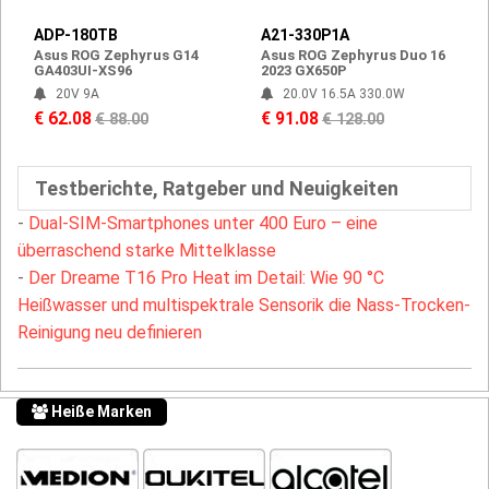
ADP-180TB
A21-330P1A
Asus ROG Zephyrus G14
Asus ROG Zephyrus Duo 16
GA403UI-XS96
2023 GX650P
20V 9A
20.0V 16.5A 330.0W
€ 62.08
€ 91.08
€ 88.00
€ 128.00
Testberichte, Ratgeber und Neuigkeiten
-
Dual-SIM-Smartphones unter 400 Euro – eine
überraschend starke Mittelklasse
-
Der Dreame T16 Pro Heat im Detail: Wie 90 °C
Heißwasser und multispektrale Sensorik die Nass-Trocken-
Reinigung neu definieren
Heiße Marken