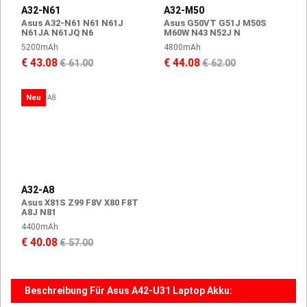
A32-N61
A32-M50
Asus A32-N61 N61 N61J
Asus G50VT G51J M50S
N61JA N61JQ N6
M60W N43 N52J N
5200mAh
4800mAh
€ 43.08
€ 44.08
€ 61.00
€ 62.00
Neu
A32-A8
Asus X81S Z99 F8V X80 F8T
A8J N81
4400mAh
€ 40.08
€ 57.00
Beschreibung Für Asus A42-U31 Laptop Akku: