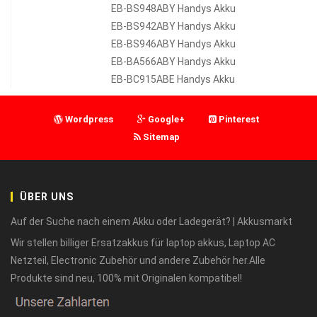
EB-BS948ABY Handys Akku
EB-BS942ABY Handys Akku
EB-BS946ABY Handys Akku
EB-BA566ABY Handys Akku
EB-BC915ABE Handys Akku
Wordpress
Google+
Pinterest
Sitemap
ÜBER UNS
Auf der Suche nach einem Akku oder Ladegerät? | Akkusmarkt
Wir stellen billiger Ersatzakkus für laptop akkus, Laptop AC
Netzteil, Electronic Zubehör und andere Zubehör her.Alle
Produkte sind neu, 100% mit Originalen kompatibel!