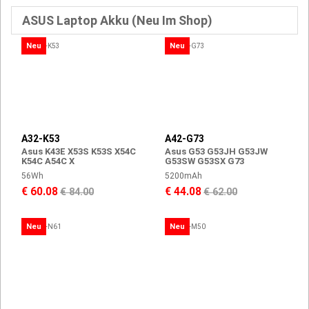
ASUS Laptop Akku (Neu Im Shop)
Neu
Neu
A32-K53
A42-G73
Asus K43E X53S K53S X54C
Asus G53 G53JH G53JW
K54C A54C X
G53SW G53SX G73
56Wh
5200mAh
€ 60.08
€ 44.08
€ 84.00
€ 62.00
Neu
Neu