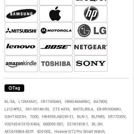
Tag
BL-5A,
L12M3A01,
CR17450AH,
HB824666RBC,
BA7800,
L21C4PE2,
361-00146-00,
ZTE A33S,
BATEL80L6,
EB-BR500ABU,
G3HTA023H,
7000,
HB4593J6ECW-31,
BLN-1,
BLP685,
ER17330V,
V30145-K1310-X464,
660093-001,
C21N1818-1,
BL-5H,
AEC616864-4S1P,
420-002,
Huawei GT2 Pro Smart Watch,