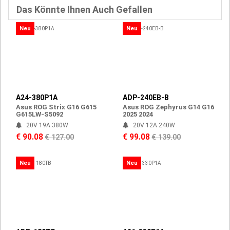
Das Könnte Ihnen Auch Gefallen
Neu
Neu
A24-380P1A
ADP-240EB-B
Asus ROG Strix G16 G615
Asus ROG Zephyrus G14 G16
G615LW-S5092
2025 2024
20V 19A 380W
20V 12A 240W
€ 90.08
€ 99.08
€ 127.00
€ 139.00
Neu
Neu