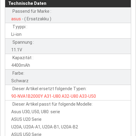
Technische Daten
Passend für Marke :
asus
- ( Ersatzakku )
Tyyppi :
Li-ion
Spannung :
11.1V
Kapazität :
4400mAh
Farbe:
Schwarz
Dieser Artikel ersetzt folgende Typen:
90-NVA1B2000Y
A31-U80
A32-U80
A33-U50
Dieser Artikel passt für folgende Modelle:
Asus U30, U50, U80. serie
ASUS U20 Serie
U20A, U20A-A1, U20A-B1, U20A-B2
ASUS U50 Serie