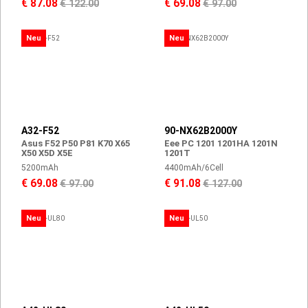
€ 87.08
€ 69.08
€ 122.00
€ 97.00
Neu
Neu
A32-F52
90-NX62B2000Y
Asus F52 P50 P81 K70 X65
Eee PC 1201 1201HA 1201N
X50 X5D X5E
1201T
5200mAh
4400mAh/6Cell
€ 69.08
€ 91.08
€ 97.00
€ 127.00
Neu
Neu