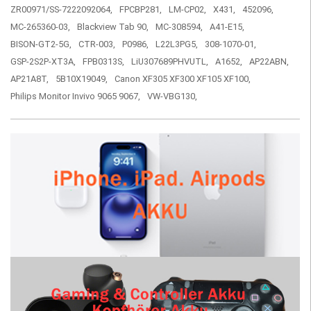
ZR00971/SS-7222092064,
FPCBP281,
LM-CP02,
X431,
452096,
MC-265360-03,
Blackview Tab 90,
MC-308594,
A41-E15,
BISON-GT2-5G,
CTR-003,
P0986,
L22L3PG5,
308-1070-01,
GSP-2S2P-XT3A,
FPB0313S,
LiU307689PHVUTL,
A1652,
AP22ABN,
AP21A8T,
5B10X19049,
Canon XF305 XF300 XF105 XF100,
Philips Monitor Invivo 9065 9067,
VW-VBG130,