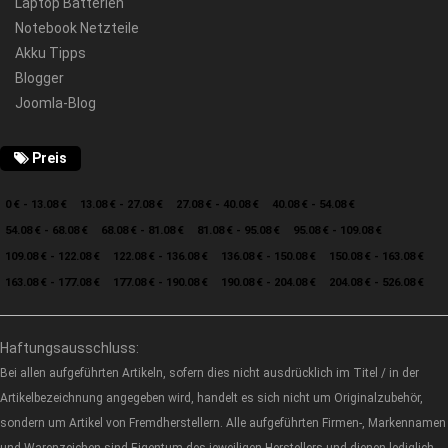
Laptop Batterien
Notebook Netzteile
Akku Tipps
Blogger
Joomla-Blog
Preis
0 € - 13.08 €
13.08 € - 27.08 €
27.08 € - 40.08 €
40.08 € - 54.08 €
54.08 € - 68.08 €
68.08 € - 81.08 €
81.08 € - 95.08 €
95.08 € - 109.08 €
109.08 € - 122.08 €
122.08 € - 136.08 €
136.08 € - 150.08 €
150.08 € - 163.08 €
163.08 € - 177.08 €
177.08 € - 190.08 €
190.08 € - 204.08 €
204.08 € - 526.08 €
Haftungsausschluss:
Bei allen aufgeführten Artikeln, sofern dies nicht ausdrücklich im Titel / in der
Artikelbezeichnung angegeben wird, handelt es sich nicht um Originalzubehör,
sondern um Artikel von Fremdherstellern. Alle aufgeführten Firmen-, Markennamen
und Warenzeichen sind Eigentum des jeweiligen Herstellers und dienen lediglich