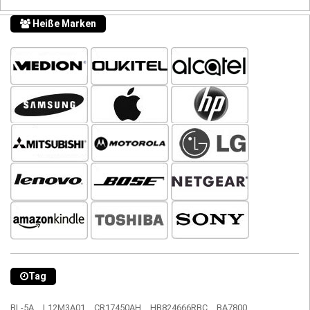
Heiße Marken
Tag
BL-5A,
L12M3A01,
CR17450AH,
HB824666RBC,
BA7800,