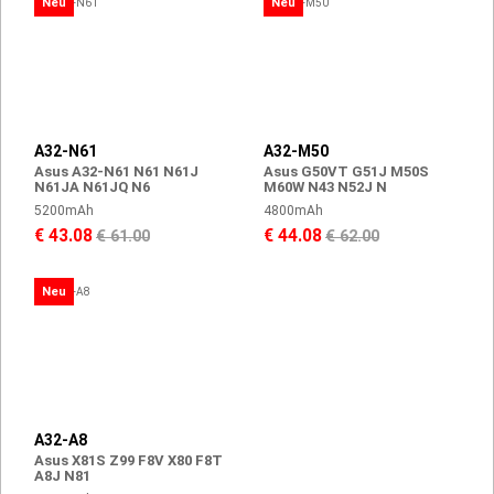
Neu
Neu
A32-N61
A32-M50
Asus A32-N61 N61 N61J
Asus G50VT G51J M50S
N61JA N61JQ N6
M60W N43 N52J N
5200mAh
4800mAh
€ 43.08
€ 44.08
€ 61.00
€ 62.00
Neu
A32-A8
Asus X81S Z99 F8V X80 F8T
A8J N81