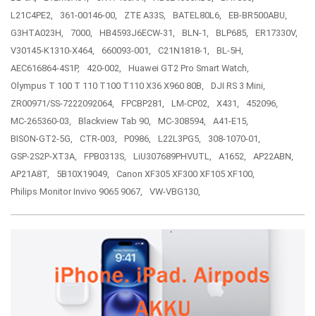
L21C4PE2,
361-00146-00,
ZTE A33S,
BATEL80L6,
EB-BR500ABU,
G3HTA023H,
7000,
HB4593J6ECW-31,
BLN-1,
BLP685,
ER17330V,
V30145-K1310-X464,
660093-001,
C21N1818-1,
BL-5H,
AEC616864-4S1P,
420-002,
Huawei GT2 Pro Smart Watch,
Olympus T 100 T 110 T100 T110 X36 X960 80B,
DJI RS 3 Mini,
ZR00971/SS-7222092064,
FPCBP281,
LM-CP02,
X431,
452096,
MC-265360-03,
Blackview Tab 90,
MC-308594,
A41-E15,
BISON-GT2-5G,
CTR-003,
P0986,
L22L3PG5,
308-1070-01,
GSP-2S2P-XT3A,
FPB0313S,
LiU307689PHVUTL,
A1652,
AP22ABN,
AP21A8T,
5B10X19049,
Canon XF305 XF300 XF105 XF100,
Philips Monitor Invivo 9065 9067,
VW-VBG130,