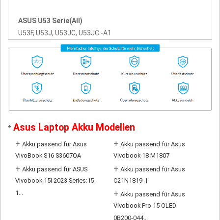
ASUS U53 Serie(All)
U53F, U53J, U53JC, U53JC -A1
Asus Laptop Akku Modellen
*
+
+
Akku passend für Asus
Akku passend für Asus
VivoBook S16 S3607QA
Vivobook 18 M1807
+
+
Akku passend für ASUS
Akku passend für Asus
Vivobook 15i 2023 Series: i5-
C21N1819-1
1...
+
Akku passend für Asus
Vivobook Pro 15 OLED
0B200-044...