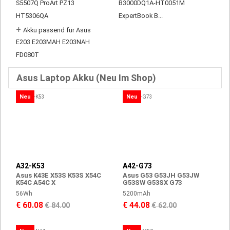
S5507Q ProArt PZ13
B3000DQ1A-HT0051M
HT5306QA
ExpertBook B...
+
Akku passend für Asus
E203 E203MAH E203NAH
FD080T
Asus Laptop Akku (Neu Im Shop)
Neu
Neu
A32-K53
A42-G73
Asus K43E X53S K53S X54C
Asus G53 G53JH G53JW
K54C A54C X
G53SW G53SX G73
56Wh
5200mAh
€ 60.08
€ 44.08
€ 84.00
€ 62.00