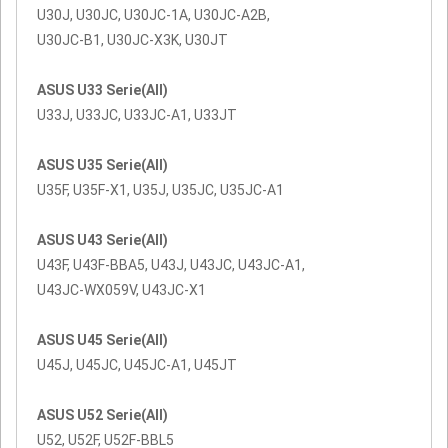
U30J, U30JC, U30JC-1A, U30JC-A2B,
U30JC-B1, U30JC-X3K, U30JT
ASUS U33 Serie(All)
U33J, U33JC, U33JC-A1, U33JT
ASUS U35 Serie(All)
U35F, U35F-X1, U35J, U35JC, U35JC-A1
ASUS U43 Serie(All)
U43F, U43F-BBA5, U43J, U43JC, U43JC-A1,
U43JC-WX059V, U43JC-X1
ASUS U45 Serie(All)
U45J, U45JC, U45JC-A1, U45JT
ASUS U52 Serie(All)
U52, U52F, U52F-BBL5