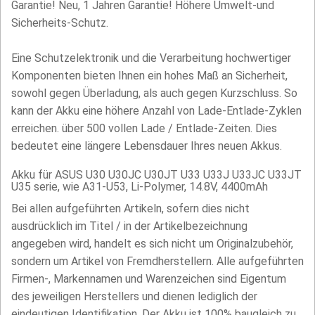
Garantie! Neu, 1 Jahren Garantie! Höhere Umwelt-und
Sicherheits-Schutz.
Eine Schutzelektronik und die Verarbeitung hochwertiger
Komponenten bieten Ihnen ein hohes Maß an Sicherheit,
sowohl gegen Überladung, als auch gegen Kurzschluss. So
kann der Akku eine höhere Anzahl von Lade-Entlade-Zyklen
erreichen. über 500 vollen Lade / Entlade-Zeiten. Dies
bedeutet eine längere Lebensdauer Ihres neuen Akkus.
Akku für ASUS U30 U30JC U30JT U33 U33J U33JC U33JT
U35 serie, wie A31-U53, Li-Polymer, 14.8V, 4400mAh
Bei allen aufgeführten Artikeln, sofern dies nicht
ausdrücklich im Titel / in der Artikelbezeichnung
angegeben wird, handelt es sich nicht um Originalzubehör,
sondern um Artikel von Fremdherstellern. Alle aufgeführten
Firmen-, Markennamen und Warenzeichen sind Eigentum
des jeweiligen Herstellers und dienen lediglich der
eindeutigen Identifikation. Der Akku ist 100% baugleich zu