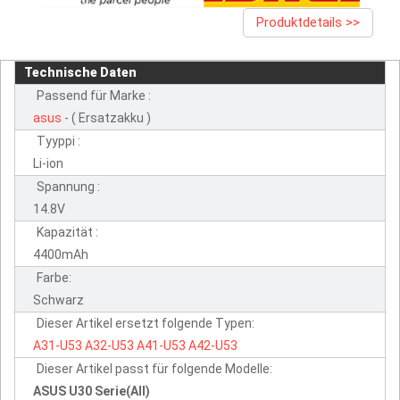
Produktdetails >>
Technische Daten
Passend für Marke :
asus
- ( Ersatzakku )
Tyyppi :
Li-ion
Spannung :
14.8V
Kapazität :
4400mAh
Farbe:
Schwarz
Dieser Artikel ersetzt folgende Typen:
A31-U53
A32-U53
A41-U53
A42-U53
Dieser Artikel passt für folgende Modelle:
ASUS U30 Serie(All)