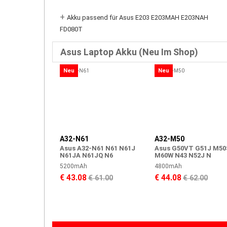
+
Akku passend für Asus E203 E203MAH E203NAH
FD080T
Asus Laptop Akku (Neu Im Shop)
Neu
Neu
A32-N61
A32-M50
Asus A32-N61 N61 N61J
Asus G50VT G51J M50
N61JA N61JQ N6
M60W N43 N52J N
5200mAh
4800mAh
€ 43.08
€ 44.08
€ 61.00
€ 62.00