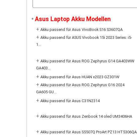
Asus Laptop Akku Modellen
*
+
Akku passend für Asus VivoBook S16 S3607QA
+
Akku passend für ASUS Vivobook 15i 2023 Series: i5-
1...
+
Akku passend für Asus ROG Zephyrus G14 GA403WW
GA403...
+
Akku passend für Asus HUAN x2023 GZ301W
+
Akku passend für Asus ROG Zephyrus G16 2024
GA605 GU...
+
Akku passend für Asus C31N2314
+
Akku passend für Asus Zenbook 14 oled UM3406HA
+
Akku passend für Asus S5507Q ProArt PZ13 HT5306QA