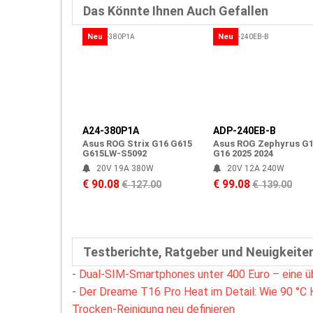
Das Könnte Ihnen Auch Gefallen
Neu
Neu
A24-380P1A
ADP-240EB-B
Asus ROG Strix G16 G615
Asus ROG Zephyrus G
G615LW-S5092
G16 2025 2024
20V 19A 380W
20V 12A 240W
€ 90.08
€ 99.08
€ 127.00
€ 139.00
Testberichte, Ratgeber und Neuigkeite
-
Dual-SIM-Smartphones unter 400 Euro – eine ü
-
Der Dreame T16 Pro Heat im Detail: Wie 90 °C 
Trocken-Reinigung neu definieren