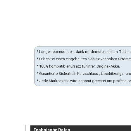
* Lange Lebensdauer - dank modernster Lithium-Techn
* Er besitzt einen eingebauten Schutz vor hohen Ström
* 100% kompatibler Ersatz für Ihren Original-Akku.
* Garantierte Sicherheit: Kurzschluss-, Überhitzungs-
* Jede Markenzelle wird separat getestet um professio
Technische Daten