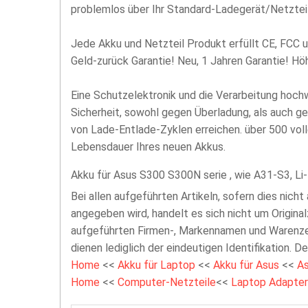
problemlos über Ihr Standard-Ladegerät/Netzteil
Jede Akku und Netzteil Produkt erfüllt CE, FCC u
Geld-zurück Garantie! Neu, 1 Jahren Garantie! H
Eine Schutzelektronik und die Verarbeitung hoc
Sicherheit, sowohl gegen Überladung, als auch g
von Lade-Entlade-Zyklen erreichen. über 500 vol
Lebensdauer Ihres neuen Akkus.
Akku für Asus S300 S300N serie , wie A31-S3, Li
Bei allen aufgeführten Artikeln, sofern dies nicht
angegeben wird, handelt es sich nicht um Original
aufgeführten Firmen-, Markennamen und Warenzei
dienen lediglich der eindeutigen Identifikation. D
Home
<<
Akku für Laptop
<<
Akku für Asus
<<
A
Home
<<
Computer-Netzteile
<<
Laptop Adapter