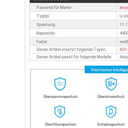
Passend für Marke :
asu
Tyyppi :
Li-io
Spannung :
11.
Kapazität :
440
Farbe:
wei
Dieser Artikel ersetzt folgende Typen:
A31
Dieser Artikel passt für folgende Modelle:
Asus