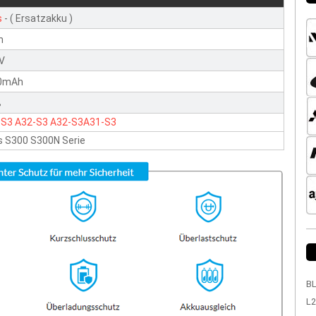
s
- ( Ersatzakku )
n
1V
0mAh
ß
-S3
A32-S3
A32-S3A31-S3
 S300 S300N Serie
BL
L2