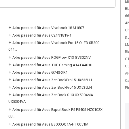
EB
BL
66
42
+
Akku passend für Asus Vivobook 18 M1807
Ol
+
Akku passend für Asus C21N1819-1
DJ
+
Akku passend für Asus Vivobook Pro 15 OLED 0B200-
LM
044...
Bl
+
Akku passend für Asus ROGFlow X13 GV302NV
CT
+
Akku passend für Asus TUF Gaming A14 FA401U
GS
+
Akku passend für Asus G74S-XR1
A
+
Akku passend für Asus ZenBookPro15 UX535LH
Ca
+
Akku passend für Asus ZenBookPro15 UX535LH
Ph
+
Akku passend für Asus ZenBook S 13 UX5304MA
UX5304VA
+
Akku passend für Asus ExpertBook P5 P5405-NZ0102X
0B...
+
Akku passend für Asus B3000DQ1A-HT0051M