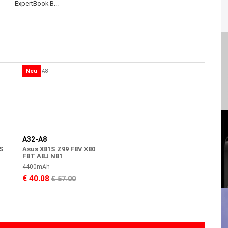
ExpertBook B...
Neu
A32-A8
S
Asus X81S Z99 F8V X80
F8T A8J N81
4400mAh
€ 40.08
€ 57.00