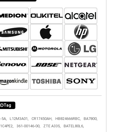
Tag
-5A,
L12M3A01,
CR17450AH,
HB824666RBC,
BA7800,
1C4PE2,
361-00146-00,
ZTE A33S,
BATEL80L6,