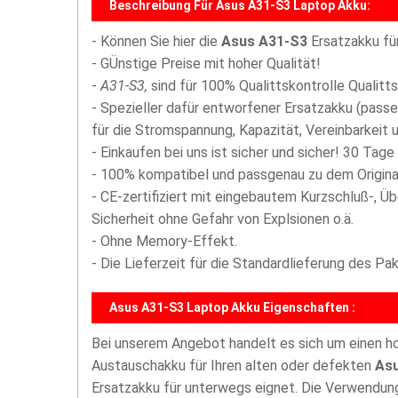
Beschreibung Für Asus A31-S3 Laptop Akku:
- Können Sie hier die
Asus A31-S3
Ersatzakku fü
- GÜnstige Preise mit hoher Qualität!
-
A31-S3,
sind für 100% Qualittskontrolle Qualitt
- Spezieller dafür entworfener Ersatzakku (passe
für die Stromspannung, Kapazität, Vereinbarkeit u
- Einkaufen bei uns ist sicher und sicher! 30 Tage
- 100% kompatibel und passgenau zu dem Origina
- CE-zertifiziert mit eingebautem Kurzschluß-, Ü
Sicherheit ohne Gefahr von Explsionen o.ä.
- Ohne Memory-Effekt.
- Die Lieferzeit für die Standardlieferung des P
Asus A31-S3 Laptop Akku Eigenschaften :
Bei unserem Angebot handelt es sich um einen 
Austauschakku für Ihren alten oder defekten
Asu
Ersatzakku für unterwegs eignet. Die Verwendun