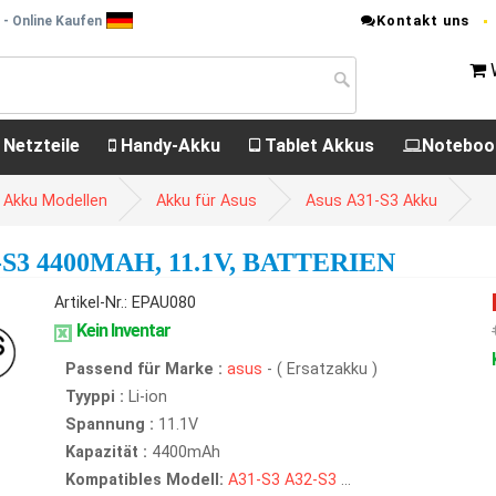
Kontakt uns
 - Online Kaufen
 Netzteile
Handy-Akku
Tablet Akkus
Noteboo
 Akku Modellen
Akku für Asus
Asus A31-S3 Akku
3 4400MAH, 11.1V, BATTERIEN
Artikel-Nr.: EPAU080
Kein Inventar
Passend für Marke :
asus
- ( Ersatzakku )
Tyyppi :
Li-ion
Spannung :
11.1V
Kapazität :
4400mAh
Kompatibles Modell:
A31-S3
A32-S3
...