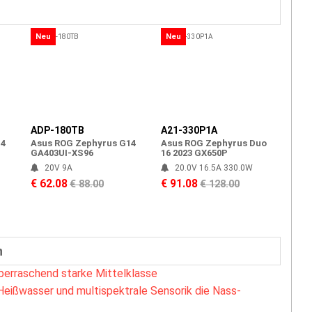
Neu
Neu
ADP-180TB
A21-330P1A
14
Asus ROG Zephyrus G14
Asus ROG Zephyrus Duo
GA403UI-XS96
16 2023 GX650P
20V 9A
20.0V 16.5A 330.0W
€ 62.08
€ 91.08
€ 88.00
€ 128.00
n
berraschend starke Mittelklasse
Heißwasser und multispektrale Sensorik die Nass-