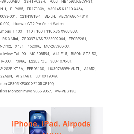
-BR500ABU,
G3HTA023H,
7000,
HB4593J6ECW-31,
N-1,
BLP685,
ER17330V,
V30145-K1310-X464,
0093-001,
C21N1818-1,
BL-5H,
AEC616864-4S1P,
0-002,
Huawei GT2 Pro Smart Watch,
ympus T 100 T 110 T100 T110 X36 X960 80B,
I RS 3 Mini,
ZR00971/SS-7222092064,
FPCBP281,
-CP02,
X431,
452096,
MC-265360-03,
ackview Tab 90,
MC-308594,
A41-E15,
BISON-GT2-5G,
R-003,
P0986,
L22L3PG5,
308-1070-01,
P-2S2P-XT3A,
FPB0313S,
LiU307689PHVUTL,
A1652,
P22ABN,
AP21A8T,
5B10X19049,
non XF305 XF300 XF105 XF100,
ilips Monitor Invivo 9065 9067,
VW-VBG130,