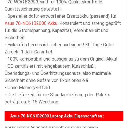
-
70-NC61B2000,
sind für 100% Qualittskontrolle
Qualittssicherung getestet!
- Spezieller dafür entworfener Ersatzakku (passend) für
Asus 70-NC61B2000 Akku
. Konstruiert und streng geprüft
für die Stromspannung, Kapazität, Vereinbarkeit und
Sicherheit.
- Einkaufen bei uns ist sicher und sicher! 30 Tage Geld-
Zurück! 1 Jahr Garantie!
- 100% kompatibel und passgenau zu dem Original-Akku!
- CE-zertifiziert mit eingebautem Kurzschluß-,
Überladungs- und Überhitzungsschutz, also maximale
Sicherheit ohne Gefahr von Explsionen o.ä.
- Ohne Memory-Effekt.
- Die Lieferzeit für die Standardlieferung des Pakets
beträgt ca. 5-15 Werktage.
Asus 70-NC61B2000 Laptop Akku Eigenschaften :
Bei unserem Angebot handelt es sich um einen