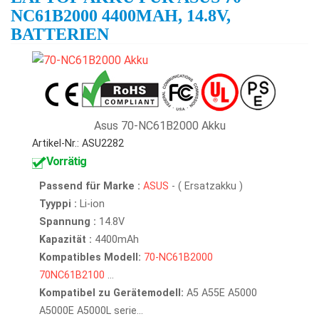
NC61B2000 4400MAH, 14.8V,
BATTERIEN
Asus 70-NC61B2000 Akku
Artikel-Nr.: ASU2282
Vorrätig
Passend für Marke :
ASUS
- ( Ersatzakku )
Tyyppi :
Li-ion
Spannung :
14.8V
Kapazität :
4400mAh
Kompatibles Modell:
70-NC61B2000
70NC61B2100
...
Kompatibel zu Gerätemodell:
A5 A55E A5000
A5000E A5000L serie...