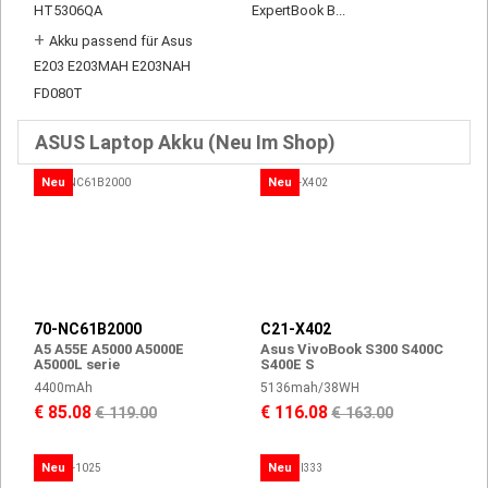
HT5306QA
ExpertBook B...
+
Akku passend für Asus
E203 E203MAH E203NAH
FD080T
ASUS Laptop Akku (Neu Im Shop)
Neu
Neu
70-NC61B2000
C21-X402
A5 A55E A5000 A5000E
Asus VivoBook S300 S400C
A5000L serie
S400E S
4400mAh
5136mah/38WH
€ 85.08
€ 116.08
€ 119.00
€ 163.00
Neu
Neu