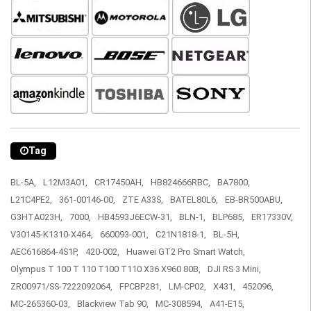
Tag
BL-5A,
L12M3A01,
CR17450AH,
HB824666RBC,
BA7800,
L21C4PE2,
361-00146-00,
ZTE A33S,
BATEL80L6,
EB-BR500ABU,
G3HTA023H,
7000,
HB4593J6ECW-31,
BLN-1,
BLP685,
ER17330V,
V30145-K1310-X464,
660093-001,
C21N1818-1,
BL-5H,
AEC616864-4S1P,
420-002,
Huawei GT2 Pro Smart Watch,
Olympus T 100 T 110 T100 T110 X36 X960 80B,
DJI RS 3 Mini,
ZR00971/SS-7222092064,
FPCBP281,
LM-CP02,
X431,
452096,
MC-265360-03,
Blackview Tab 90,
MC-308594,
A41-E15,