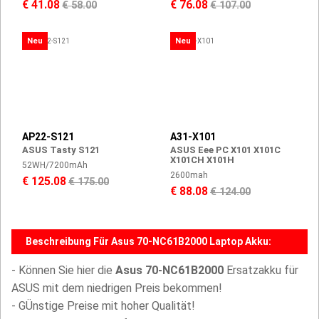
€ 41.08
€ 76.08
€ 58.00
€ 107.00
Neu
Neu
AP22-S121
A31-X101
ASUS Tasty S121
ASUS Eee PC X101 X101C
X101CH X101H
52WH/7200mAh
2600mah
€ 125.08
€ 175.00
€ 88.08
€ 124.00
Beschreibung Für Asus 70-NC61B2000 Laptop Akku:
- Können Sie hier die
Asus 70-NC61B2000
Ersatzakku für
ASUS mit dem niedrigen Preis bekommen!
- GÜnstige Preise mit hoher Qualität!