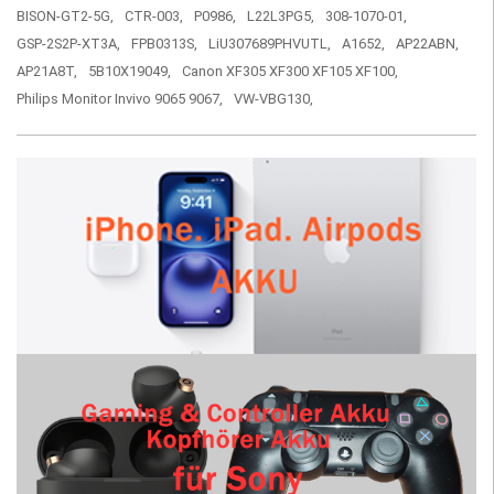
BISON-GT2-5G,
CTR-003,
P0986,
L22L3PG5,
308-1070-01,
GSP-2S2P-XT3A,
FPB0313S,
LiU307689PHVUTL,
A1652,
AP22ABN,
AP21A8T,
5B10X19049,
Canon XF305 XF300 XF105 XF100,
Philips Monitor Invivo 9065 9067,
VW-VBG130,