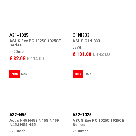
A31-1025
C1NI333
ASUS Eee PC 1025C 1025CE
ASUS C1NI333
Series
38WH
5200mah
€ 101.08
€ 142.00
€ 82.08
€ 114.00
Neu
Neu
A32-N55
A32-1025
Asus N45 N45E N45S N45F
ASUS Eee PC 1025C 1025CE
N45J N55 N55
Series
5200mah
2600mah