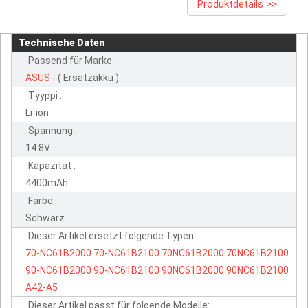
Produktdetails >>
Technische Daten
Passend für Marke :
ASUS
- ( Ersatzakku )
Tyyppi :
Li-ion
Spannung :
14.8V
Kapazität :
4400mAh
Farbe:
Schwarz
Dieser Artikel ersetzt folgende Typen:
70-NC61B2000
70-NC61B2100
70NC61B2000
70NC61B2100
90-NC61B2000
90-NC61B2100
90NC61B2000
90NC61B2100
A42-A5
Dieser Artikel passt für folgende Modelle: