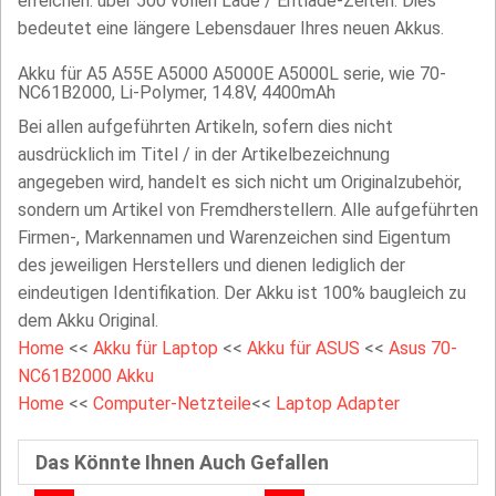
erreichen. über 500 vollen Lade / Entlade-Zeiten. Dies
bedeutet eine längere Lebensdauer Ihres neuen Akkus.
Akku für A5 A55E A5000 A5000E A5000L serie, wie 70-
NC61B2000, Li-Polymer, 14.8V, 4400mAh
Bei allen aufgeführten Artikeln, sofern dies nicht
ausdrücklich im Titel / in der Artikelbezeichnung
angegeben wird, handelt es sich nicht um Originalzubehör,
sondern um Artikel von Fremdherstellern. Alle aufgeführten
Firmen-, Markennamen und Warenzeichen sind Eigentum
des jeweiligen Herstellers und dienen lediglich der
eindeutigen Identifikation. Der Akku ist 100% baugleich zu
dem Akku Original.
Home
<<
Akku für Laptop
<<
Akku für ASUS
<<
Asus 70-
NC61B2000 Akku
Home
<<
Computer-Netzteile
<<
Laptop Adapter
Das Könnte Ihnen Auch Gefallen