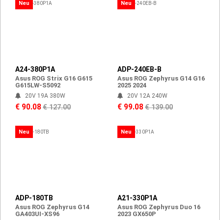
Neu
Neu
A24-380P1A
ADP-240EB-B
Asus ROG Strix G16 G615
Asus ROG Zephyrus G14 G16
G615LW-S5092
2025 2024
20V 19A 380W
20V 12A 240W
€ 90.08
€ 99.08
€ 127.00
€ 139.00
Neu
Neu
ADP-180TB
A21-330P1A
Asus ROG Zephyrus G14
Asus ROG Zephyrus Duo 16
GA403UI-XS96
2023 GX650P