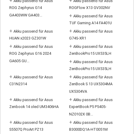
+
+
Akku passend für Asus
Akku passend für Asus
ROG Zephyrus G14
ROGFlow X13 GV302NV
GA403WW GA403...
+
Akku passend für Asus
TUF Gaming A14 FA401U
+
+
Akku passend für Asus
Akku passend für Asus
HUAN x2023 GZ301W
G74S-XR1
+
+
Akku passend für Asus
Akku passend für Asus
ROG Zephyrus G16 2024
ZenBookPro15 UX535LH
GA605 GU...
+
Akku passend für Asus
ZenBookPro15 UX535LH
+
+
Akku passend für Asus
Akku passend für Asus
C31N2314
ZenBook S 13 UX5304MA
UX5304VA
+
+
Akku passend für Asus
Akku passend für Asus
Zenbook 14 oled UM3406HA
ExpertBook P5 P5405-
NZ0102X 0B...
+
+
Akku passend für Asus
Akku passend für Asus
S5507Q ProArt PZ13
B3000DQ1A-HT0051M