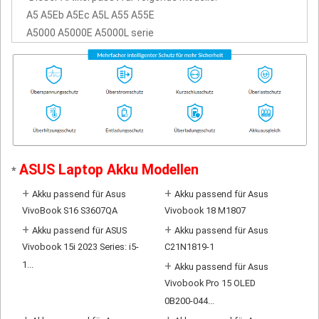
A5 A5Eb A5Ec A5L A55 A55E
A5000 A5000E A5000L serie
ASUS Laptop Akku Modellen
*
+
+
Akku passend für Asus
Akku passend für Asus
VivoBook S16 S3607QA
Vivobook 18 M1807
+
+
Akku passend für ASUS
Akku passend für Asus
Vivobook 15i 2023 Series: i5-
C21N1819-1
1...
+
Akku passend für Asus
Vivobook Pro 15 OLED
0B200-044...