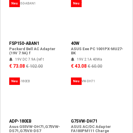
Neu
Neu
FSP150-ABAN1
40W
Packard Bell AC Adapter
ASUS Eee PC 1001PX-MU27-
(19V 7.9A) f
BK
19V DC 7.9A (ref t
19V 2.1A 40Wa
€ 73.08
€ 43.08
€ 102.00
€ 60.00
Neu
Neu
ADP-180EB
G75VW-DH71
Asus G55VW-DH71,G75VW-
ASUS AC/DC Adapter
DS71,G75VX-DS7
FA180PM111 Charge