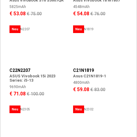
Asus VivoBook S16 S3607QA
Asus Vivobook 18 M1807
5825mAh
4548mAh
€ 53.08
€ 54.08
€ 75.00
€ 76.00
Neu
Neu
C22N2207
C21N1819
ASUS Vivobook 15i 2023
Asus C21N1819-1
Series: i5-13
4800mAh
9690mAh
€ 59.08
€ 83.00
€ 71.08
€ 100.00
Neu
Neu