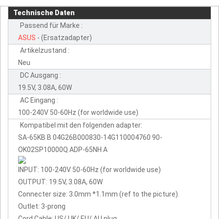
Technische Daten
Passend für Marke :
ASUS
- (Ersatzadapter)
Artikelzustand :
Neu
DC Ausgang :
19.5V, 3.08A, 60W
AC Eingang :
100-240V 50-60Hz (for worldwide use)
Kompatibel mit den folgenden adapter:
SA-65KB B 04G26B000830-14G110004760 90-
OK02SP10000Q ADP-65NH A
INPUT: 100-240V 50-60Hz (for worldwide use)
OUTPUT: 19.5V, 3.08A, 60W
Connecter size: 3.0mm *1.1mm (ref to the picture).
Outlet: 3-prong
Cord Cable: US/ UK/ EU/ AU plug