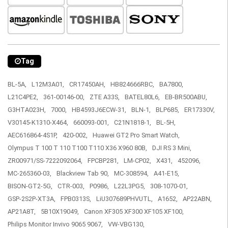
Tag
BL-5A,
L12M3A01,
CR17450AH,
HB824666RBC,
BA7800,
L21C4PE2,
361-00146-00,
ZTE A33S,
BATEL80L6,
EB-BR500ABU,
G3HTA023H,
7000,
HB4593J6ECW-31,
BLN-1,
BLP685,
ER17330V,
V30145-K1310-X464,
660093-001,
C21N1818-1,
BL-5H,
AEC616864-4S1P,
420-002,
Huawei GT2 Pro Smart Watch,
Olympus T 100 T 110 T100 T110 X36 X960 80B,
DJI RS 3 Mini,
ZR00971/SS-7222092064,
FPCBP281,
LM-CP02,
X431,
452096,
MC-265360-03,
Blackview Tab 90,
MC-308594,
A41-E15,
BISON-GT2-5G,
CTR-003,
P0986,
L22L3PG5,
308-1070-01,
GSP-2S2P-XT3A,
FPB0313S,
LiU307689PHVUTL,
A1652,
AP22ABN,
AP21A8T,
5B10X19049,
Canon XF305 XF300 XF105 XF100,
Philips Monitor Invivo 9065 9067,
VW-VBG130,