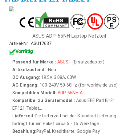
ASUS ADP-65NH Laptop Netzteil
Artikel-Nr.: ASU17637
Vorrätig
Passend für Marke :
ASUS
- (Ersatzadapter)
Artikelzustand :
Neu
DC Ausgang:
19.5V, 3.08A, 60W
AC Eingang:
100-240V 50-60Hz (for worldwide use)
Kompatibles Modell:
ADP-65NH
A
...
Kompatibel zu Gerätemodell:
Asus EEE Pad B121
EP121 Tablet...
Lieferzeit:
Die Lieferzeit bei der Standard-Lieferung
beträgt für ein Paket circa 5 - 15 Werktage.
Bezahlung:
PayPal, Kreditkarte, Google Pay.