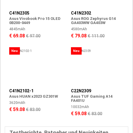
C41N2305
C41N2302
Asus Vivobook Pro 15 OLED
Asus ROG Zephyrus G14
0B200-0449
GA403WW GA403W
4845mAh
4580mAh
€ 69.08
€ 79.08
€ 97.00
€ 111.00
Neu
Neu
C41N2102-1
C22N2309
Asus HUAN x2023 GZ301W
Asus TUF Gaming A14
FA401U
3620mAh
10032mAh
€ 59.08
€ 83.00
€ 59.08
€ 83.00
Testberichte, Ratgeber und Neuigkeiten