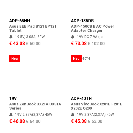
ADP-65NH
ADP-135DB
Asus EEE Pad B121 EP121
ADP-150CB B AC Power
Tablet
Adapter Charger
19.5V, 3.08A, 60W
19V DC 7.9A (ref t
€ 43.08
€ 73.08
€ 60.00
€ 102.00
Neu
Neu
19V
ADP-40TH
Asus ZenBook UX21A UX31A
Asus VivoBook X201E F201E
Series
X202E Q200
19V 2.37A(2,37A) 45W
19V 2.37A(2,37A) 45W
€ 46.08
€ 45.08
€ 64.00
€ 63.00