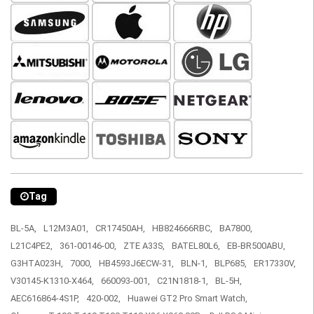
Tag
BL-5A,
L12M3A01,
CR17450AH,
HB824666RBC,
BA7800,
L21C4PE2,
361-00146-00,
ZTE A33S,
BATEL80L6,
EB-BR500ABU,
G3HTA023H,
7000,
HB4593J6ECW-31,
BLN-1,
BLP685,
ER17330V,
V30145-K1310-X464,
660093-001,
C21N1818-1,
BL-5H,
AEC616864-4S1P,
420-002,
Huawei GT2 Pro Smart Watch,