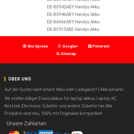
EB-BS942ABY Handys Akku
EB-BS946ABY Handys Akku
EB-BA566ABY Handys Akku
EB-BC915ABE Handys Akku
Wordpress
Google+
Pinterest
Sitemap
ÜBER UNS
Auf der Suche nach einem Akku oder Ladegerät? | Akkusmarkt
Wir stellen billiger Ersatzakkus für laptop akkus, Laptop AC
Netzteil, Electronic Zubehör und andere Zubehör her.Alle
Produkte sind neu, 100% mit Originalen kompatibel!