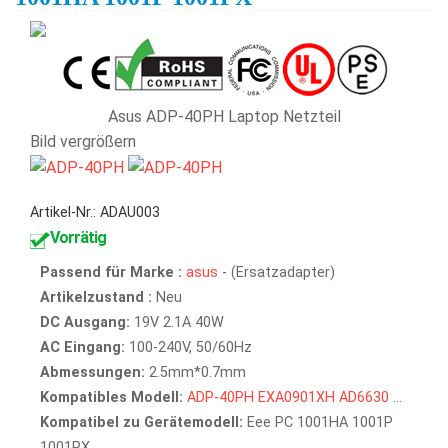
Asus ADP-40PH Laptop Netzteil
Bild vergrößern
Artikel-Nr.: ADAU003
Vorrätig
Passend für Marke :
asus
- (Ersatzadapter)
Artikelzustand :
Neu
DC Ausgang:
19V 2.1A 40W
AC Eingang:
100-240V, 50/60Hz
Abmessungen:
2.5mm*0.7mm
Kompatibles Modell:
ADP-40PH
EXA0901XH
AD6630
...
Kompatibel zu Gerätemodell:
Eee PC 1001HA 1001P
1001PX...