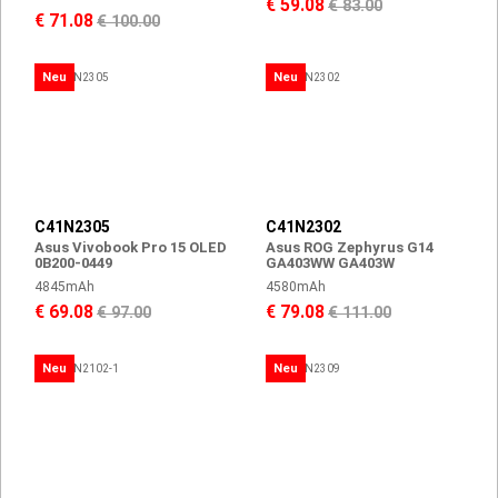
€ 59.08
€ 83.00
€ 71.08
€ 100.00
Neu
Neu
C41N2305
C41N2302
Asus Vivobook Pro 15 OLED
Asus ROG Zephyrus G14
0B200-0449
GA403WW GA403W
4845mAh
4580mAh
€ 69.08
€ 79.08
€ 97.00
€ 111.00
Neu
Neu