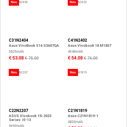
Neu
Neu
C31N2404
C41N2402
Asus VivoBook S16 S3607QA
Asus Vivobook 18 M1807
5825mAh
4548mAh
€ 53.08
€ 54.08
€ 75.00
€ 76.00
Neu
Neu
C22N2207
C21N1819
ASUS Vivobook 15i 2023
Asus C21N1819-1
Series: i5-13
4800mAh
9690mAh