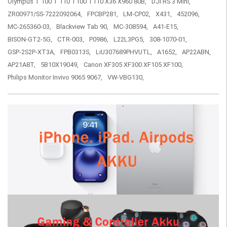
Olympus T 100 T 110 T100 T110 X36 X960 80B,
DJI RS 3 Mini,
ZR00971/SS-7222092064,
FPCBP281,
LM-CP02,
X431,
452096,
MC-265360-03,
Blackview Tab 90,
MC-308594,
A41-E15,
BISON-GT2-5G,
CTR-003,
P0986,
L22L3PG5,
308-1070-01,
GSP-2S2P-XT3A,
FPB0313S,
LiU307689PHVUTL,
A1652,
AP22ABN,
AP21A8T,
5B10X19049,
Canon XF305 XF300 XF105 XF100,
Philips Monitor Invivo 9065 9067,
VW-VBG130,