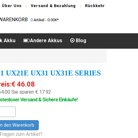
Über Uns
Versand & Bezahlung
Rückkehr
WARENKORB
0
Artikel - 0.00€*
k Akku
Andere Akkus
Blog
1 UX21E UX31 UX31E SERIES
reis:€ 46.08
64.00
Sie sparen € 17.92
stenloser Versand & Sichere Einkäufe!
In den Warenkorb
Fragen zum Artikel?