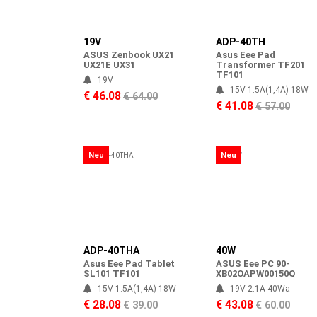
19V
ADP-40TH
ASUS Zenbook UX21
Asus Eee Pad
UX21E UX31
Transformer TF201
TF101
19V
15V 1.5A(1,4A) 18W
€ 46.08
€ 64.00
€ 41.08
€ 57.00
Neu
Neu
ADP-40THA
40W
Asus Eee Pad Tablet
ASUS Eee PC 90-
SL101 TF101
XB02OAPW00150Q
15V 1.5A(1,4A) 18W
19V 2.1A 40Wa
€ 28.08
€ 43.08
€ 39.00
€ 60.00