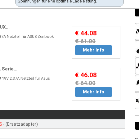
Spannungen für eine optimale Ladeleistung.
X...
€ 44.08
37A Netzteil für ASUS Zenbook
€ 61.00
Mehr Info
Serie...
€ 46.08
W
19V 2.37A Netzteil für Asus
€ 64.00
Mehr Info
S
- (Ersatzadapter)