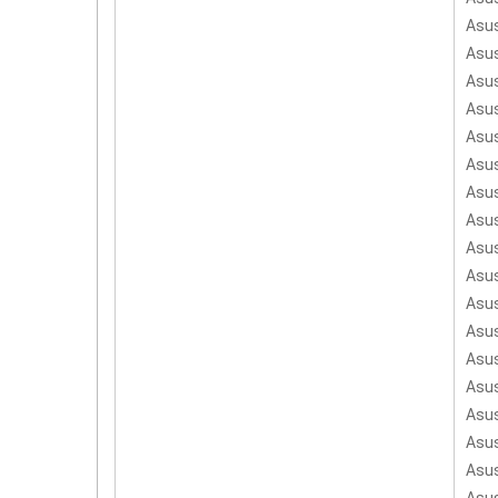
Asu
Asu
Asu
Asu
Asu
Asu
Asu
Asu
Asu
Asu
Asu
Asu
Asu
Asu
Asu
Asu
Asu