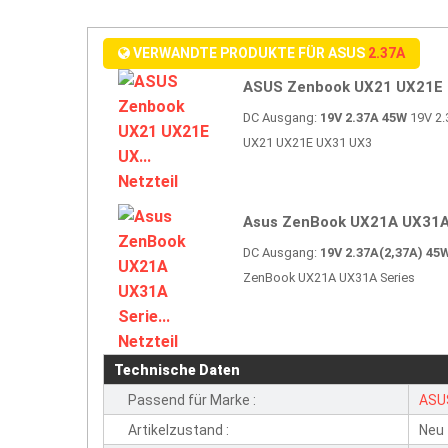
VERWANDTE PRODUKTE FÜR ASUS
2.37A
ASUS Zenbook UX21 UX21E U
DC Ausgang:
19V 2.37A 45W
19V 2.
UX21 UX21E UX31 UX3
Asus ZenBook UX21A UX31A 
DC Ausgang:
19V 2.37A(2,37A) 45
ZenBook UX21A UX31A Series
Technische Daten
Passend für Marke :
ASU
Artikelzustand :
Neu