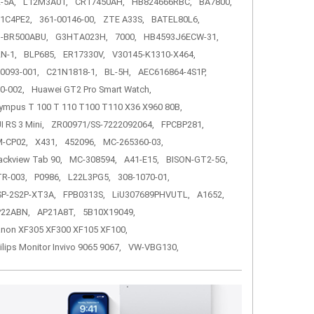
-5A,
L12M3A01,
CR17450AH,
HB824666RBC,
BA7800,
1C4PE2,
361-00146-00,
ZTE A33S,
BATEL80L6,
-BR500ABU,
G3HTA023H,
7000,
HB4593J6ECW-31,
N-1,
BLP685,
ER17330V,
V30145-K1310-X464,
0093-001,
C21N1818-1,
BL-5H,
AEC616864-4S1P,
0-002,
Huawei GT2 Pro Smart Watch,
ympus T 100 T 110 T100 T110 X36 X960 80B,
I RS 3 Mini,
ZR00971/SS-7222092064,
FPCBP281,
-CP02,
X431,
452096,
MC-265360-03,
ackview Tab 90,
MC-308594,
A41-E15,
BISON-GT2-5G,
R-003,
P0986,
L22L3PG5,
308-1070-01,
P-2S2P-XT3A,
FPB0313S,
LiU307689PHVUTL,
A1652,
P22ABN,
AP21A8T,
5B10X19049,
non XF305 XF300 XF105 XF100,
ilips Monitor Invivo 9065 9067,
VW-VBG130,