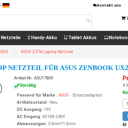
Kontakt uns
n
 Netzteile
Handy-Akku
Tablet Akkus
Noteboo
 ASUS
ASUS 2.37A Laptop Netzteil
TOP NETZTEIL FÜR ASUS ZENBOOK UX2
P
Artikel-Nr.: ASU17809
Vorrätig
€ 
Ko
Passend für Marke :
ASUS
- (Ersatzadapter)
Artikelzustand :
Neu
DC Ausgang:
19V
AC Eingang:
AC100-240V
Abmessungen:
3.0mm*1.0mm