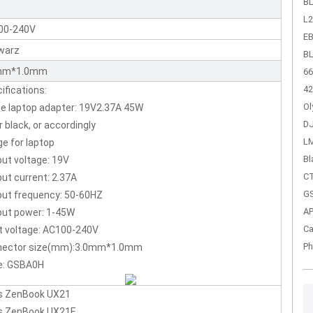
BL
L2
00-240V
EB
warz
BL
mm*1.0mm
66
42
ifications:
Ol
 laptop adapter: 19V2.37A 45W
DJ
r black, or accordingly
LM
e for laptop
Bl
ut voltage: 19V
CT
ut current: 2.37A
GS
ut frequency: 50-60HZ
A
put power: 1-45W
Ca
t voltage: AC100-240V
Ph
nector size(mm):3.0mm*1.0mm
e: GSBA0H
s ZenBook UX21
s ZenBook UX21E