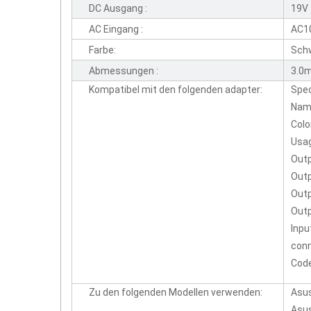
DC Ausgang :
19V
AC Eingang :
AC1
Farbe:
Sch
Abmessungen :
3.0
Kompatibel mit den folgenden adapter:
Spec
Name
Colo
Usag
Outp
Outp
Outp
Out
Inpu
con
Cod
Zu den folgenden Modellen verwenden:
Asu
Asu