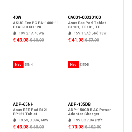
40W
0A001-00330100
ASUS Eee PC PA-1400-11
Asus Eee Pad Tablet
EXA0901XH 120
SL101, TF101, TF
19V 2.1A 40Wa
15V 1.5A(1,4A) 18W
€ 43.08
€ 41.08
€ 60.00
€ 57.00
Neu
Neu
ADP-65NH
ADP-135DB
Asus EEE Pad B121
ADP-150CB B AC Power
EP121 Tablet
Adapter Charger
19.5V, 3.08A, 60W
19V DC 7.9A (ref t
€ 43.08
€ 73.08
€ 60.00
€ 102.00