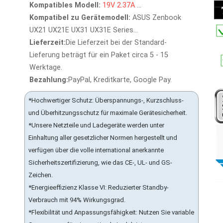
Kompatibles Modell:
19V
2.37A
...
Kompatibel zu Gerätemodell:
ASUS Zenbook
UX21 UX21E UX31 UX31E Series...
Lieferzeit:
Die Lieferzeit bei der Standard-
Lieferung beträgt für ein Paket circa 5 - 15
Werktage.
Bezahlung:
PayPal, Kreditkarte, Google Pay.
*Hochwertiger Schutz: Überspannungs-, Kurzschluss-
und Überhitzungsschutz für maximale Gerätesicherheit.
*Unsere Netzteile und Ladegeräte werden unter
Einhaltung aller gesetzlicher Normen hergestellt und
verfügen über die volle international anerkannte
Sicherheitszertifizierung, wie das CE-, UL- und GS-
Zeichen.
*Energieeffizienz Klasse VI: Reduzierter Standby-
Verbrauch mit 94% Wirkungsgrad.
*Flexibilität und Anpassungsfähigkeit: Nutzen Sie variable