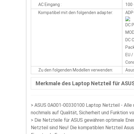
AC Eingang :
100 
Kompatibel mit den folgenden adapter:
ADP
DC P
MOD
DC C
Pack
EU /
Cond
Zu den folgenden Modellen verwenden:
Asu
Merkmale des Laptop Netzteil für ASU
>
ASUS 0A001-00330100 Laptop Netzteil - Alle u
nochmals auf Qualität, Sicherheit und Funktion vo
>
Die Netzteile für ASUS gewähren optimale En
Netzteil sind Neu! Die kompatiblen Netzteil Asu