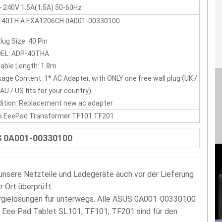
- 240V 1.5A(1,5A) 50-60Hz
-40TH A EXA1206CH 0A001-00330100
lug Size: 40 Pin
EL: ADP-40THA
able Length: 1.8m
age Content: 1* AC Adapter, with ONLY one free wall plug (UK /
 AU / US fits for your country)
ition: Replacement new ac adapter
s EeePad Transformer TF101 TF201
S 0A001-00330100
nsere Netzteile und Ladegeräte auch vor der Lieferung
r Ort überprüft.
ergielösungen für unterwegs. Alle ASUS 0A001-00330100
s Eee Pad Tablet SL101, TF101, TF201 sind für den