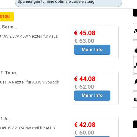
Spannungen für eine optimale Ladeleistung.
0100
Serie...
€ 45.08
W
19V 2.37A 45W Netzteil für Asus
€ 63.00
Mehr Info
 Touc...
€ 44.08
TH A Netzteil für ASUS VivoBook
€ 62.00
Mehr Info
.6...
€ 42.08
33W
19V 2.37A Netzteil für ASUS
€ 60.00