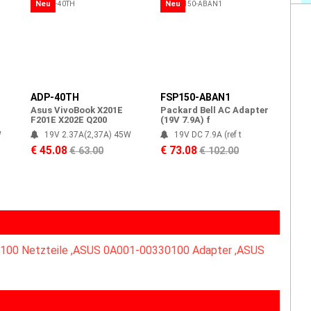
Neu
Neu
ADP-40TH
FSP150-ABAN1
Asus VivoBook X201E
Packard Bell AC Adapter
F201E X202E Q200
(19V 7.9A) f
W
19V 2.37A(2,37A) 45W
19V DC 7.9A (ref t
€ 45.08
€ 73.08
€ 63.00
€ 102.00
100 Netzteile ,ASUS 0A001-00330100 Adapter ,ASUS