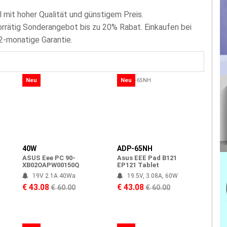
mit hoher Qualität und günstigem Preis.
rätig Sonderangebot bis zu 20% Rabat. Einkaufen bei
12-monatige Garantie.
Neu
Neu
40W
ADP-65NH
ASUS Eee PC 90-
Asus EEE Pad B121
XB02OAPW00150Q
EP121 Tablet
19V 2.1A 40Wa
19.5V, 3.08A, 60W
€ 43.08
€ 43.08
€ 60.00
€ 60.00