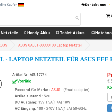
Kontakt uns
nline Kaufen
 Netzteile
Handy-Akku
Tablet Akkus
Noteboo
 ASUS
ASUS 0A001-00330100 Laptop Netzteil
IL - LAPTOP NETZTEIL FÜR ASUS EEE P
P
Artikel-Nr.: ASU17734
Vorrätig
€ 
Ko
Passend für Marke :
ASUS
- (Ersatzadapter)
Artikelzustand :
Neu
DC Ausgang:
15V 1.5A(1,4A) 18W
AC Eingang:
100 - 240V 1.5A(1,5A) 50-60Hz