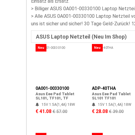
Einsatz als Ersatz.
>
Billiger ASUS 0A001-00330100 Laptop Netzteil 
> Alle ASUS 0A001-00330100 Laptop Netzteil vor
uns ist sicher und sicher! 30 Tage Geld-Zurück! 
ASUS Laptop Netzteil (Neu Im Shop)
Neu
Neu
0A001-00330100
ADP-40THA
Asus Eee Pad Tablet
Asus Eee Pad Tablet
SL101, TF101, TF
SL101 TF101
15V 1.5A(1,4A) 18W
15V 1.5A(1,4A) 18W
€ 41.08
€ 28.08
€ 57.00
€ 39.00