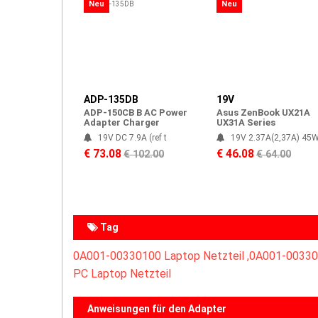
Neu
Neu
ADP-135DB
19V
ADP-150CB B AC Power
Asus ZenBook UX21A
Adapter Charger
UX31A Series
19V DC 7.9A (ref t
19V 2.37A(2,37A) 45
€ 73.08
€ 46.08
€ 102.00
€ 64.00
Tag
0A001-00330100 Laptop Netzteil ,
0A001-00330
PC Laptop Netzteil
Anweisungen für den Adapter