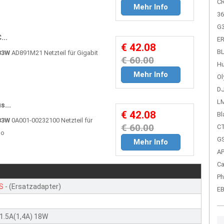
C
Mehr Info
36
G
..
ER
€ 42.08
BL
33W
AD891M21 Netzteil für Gigabit
€ 60.00
Hu
Mehr Info
Ol
DJ
LM
...
€ 42.08
Bl
33W
0A001-00232100 Netzteil für
€ 60.00
CT
bo
GS
Mehr Info
A
Ca
Ph
S
- (Ersatzadapter)
EB
1.5A(1,4A) 18W