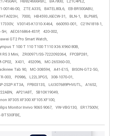
R17450AH,
HB824666RBC,
BA7800,
L21C4PE2,
1-00146-00,
ZTE A33S,
BATEL80L6,
EB-BR500ABU,
3HTA023H,
7000,
HB4593J6ECW-31,
BLN-1,
BLP685,
17330V,
V30145-K1310-X464,
660093-001,
C21N1818-1,
-5H,
AEC616864-4S1P,
420-002,
awei GT2 Pro Smart Watch,
ympus T 100 T 110 T100 T110 X36 X960 80B,
I RS 3 Mini,
ZR00971/SS-7222092064,
FPCBP281,
-CP02,
X431,
452096,
MC-265360-03,
ackview Tab 90,
MC-308594,
A41-E15,
BISON-GT2-5G,
R-003,
P0986,
L22L3PG5,
308-1070-01,
P-2S2P-XT3A,
FPB0313S,
LiU307689PHVUTL,
A1652,
P22ABN,
AP21A8T,
5B10X19049,
non XF305 XF300 XF105 XF100,
ilips Monitor Invivo 9065 9067,
VW-VBG130,
ER17500V,
-BT530FBE,