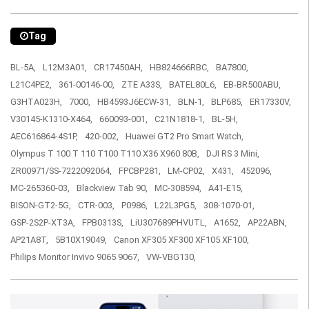
Tag
BL-5A,
L12M3A01,
CR17450AH,
HB824666RBC,
BA7800,
L21C4PE2,
361-00146-00,
ZTE A33S,
BATEL80L6,
EB-BR500ABU,
G3HTA023H,
7000,
HB4593J6ECW-31,
BLN-1,
BLP685,
ER17330V,
V30145-K1310-X464,
660093-001,
C21N1818-1,
BL-5H,
AEC616864-4S1P,
420-002,
Huawei GT2 Pro Smart Watch,
Olympus T 100 T 110 T100 T110 X36 X960 80B,
DJI RS 3 Mini,
ZR00971/SS-7222092064,
FPCBP281,
LM-CP02,
X431,
452096,
MC-265360-03,
Blackview Tab 90,
MC-308594,
A41-E15,
BISON-GT2-5G,
CTR-003,
P0986,
L22L3PG5,
308-1070-01,
GSP-2S2P-XT3A,
FPB0313S,
LiU307689PHVUTL,
A1652,
AP22ABN,
AP21A8T,
5B10X19049,
Canon XF305 XF300 XF105 XF100,
Philips Monitor Invivo 9065 9067,
VW-VBG130,