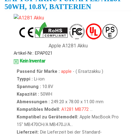
50WH, 10.8V, BATTERIEN
Apple A1281 Akku
Artikel-Nr.: EPAP021
Kein Inventar
Passend für Marke :
apple
- ( Ersatzakku )
Tyyppi :
Li-ion
Spannung :
10.8V
Kapazität :
50WH
Abmessungen :
249.20 x 78.00 x 11.00 mm
Kompatibles Modell:
A1281
MB772
...
Kompatibel zu Gerätemodell:
Apple MacBook Pro
15" MB470CH/A MB470J/A...
Lieferzeit:
Die Lieferzeit bei der Standard-