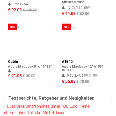
MD387 MC936
12V 12.5A
12.0V 7.1A 85W
€ 92.08
€ 130.00
€ 44.08
€ 62.00
Neu
Neu
Cable
A1540
Apple Macbook Pro 13" 15"
Apple Macbook 12" A1534
USB-C
€ 21.08
€ 30.00
5.2V 2.4A 29W 14.5V
€ 56.08
€ 78.00
Testberichte, Ratgeber und Neuigkeiten
-
Dual-SIM-Smartphones unter 400 Euro – eine
überraschend starke Mittelklasse