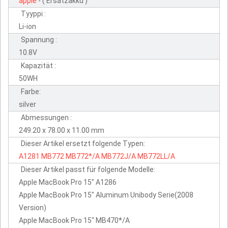
apple
- ( Ersatzakku )
Tyyppi :
Li-ion
Spannung :
10.8V
Kapazität :
50WH
Farbe:
silver
Abmessungen :
249.20 x 78.00 x 11.00 mm
Dieser Artikel ersetzt folgende Typen:
A1281
MB772
MB772*/A
MB772J/A
MB772LL/A
Dieser Artikel passt für folgende Modelle:
Apple MacBook Pro 15" A1286
Apple MacBook Pro 15" Aluminum Unibody Serie(2008
Version)
Apple MacBook Pro 15" MB470*/A