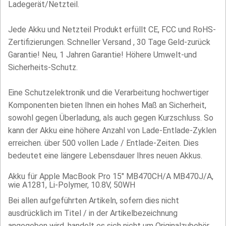
Ladegerät/Netzteil.
Jede Akku und Netzteil Produkt erfüllt CE, FCC und RoHS-
Zertifizierungen. Schneller Versand , 30 Tage Geld-zurück
Garantie! Neu, 1 Jahren Garantie! Höhere Umwelt-und
Sicherheits-Schutz.
Eine Schutzelektronik und die Verarbeitung hochwertiger
Komponenten bieten Ihnen ein hohes Maß an Sicherheit,
sowohl gegen Überladung, als auch gegen Kurzschluss. So
kann der Akku eine höhere Anzahl von Lade-Entlade-Zyklen
erreichen. über 500 vollen Lade / Entlade-Zeiten. Dies
bedeutet eine längere Lebensdauer Ihres neuen Akkus.
Akku für Apple MacBook Pro 15" MB470CH/A MB470J/A,
wie A1281, Li-Polymer, 10.8V, 50WH
Bei allen aufgeführten Artikeln, sofern dies nicht
ausdrücklich im Titel / in der Artikelbezeichnung
angegeben wird, handelt es sich nicht um Originalzubehör,