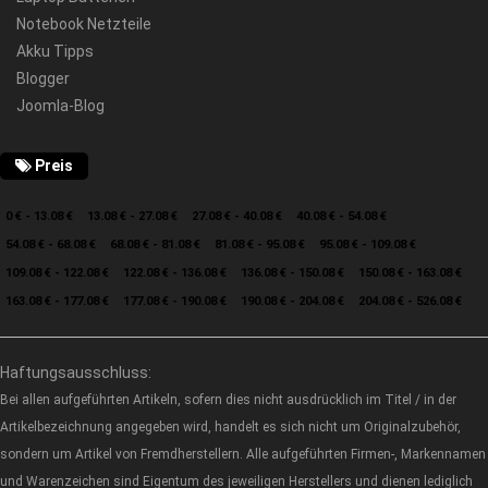
Notebook Netzteile
Akku Tipps
Blogger
Joomla-Blog
Preis
0 € - 13.08 €
13.08 € - 27.08 €
27.08 € - 40.08 €
40.08 € - 54.08 €
54.08 € - 68.08 €
68.08 € - 81.08 €
81.08 € - 95.08 €
95.08 € - 109.08 €
109.08 € - 122.08 €
122.08 € - 136.08 €
136.08 € - 150.08 €
150.08 € - 163.08 €
163.08 € - 177.08 €
177.08 € - 190.08 €
190.08 € - 204.08 €
204.08 € - 526.08 €
Haftungsausschluss:
Bei allen aufgeführten Artikeln, sofern dies nicht ausdrücklich im Titel / in der
Artikelbezeichnung angegeben wird, handelt es sich nicht um Originalzubehör,
sondern um Artikel von Fremdherstellern. Alle aufgeführten Firmen-, Markennamen
und Warenzeichen sind Eigentum des jeweiligen Herstellers und dienen lediglich