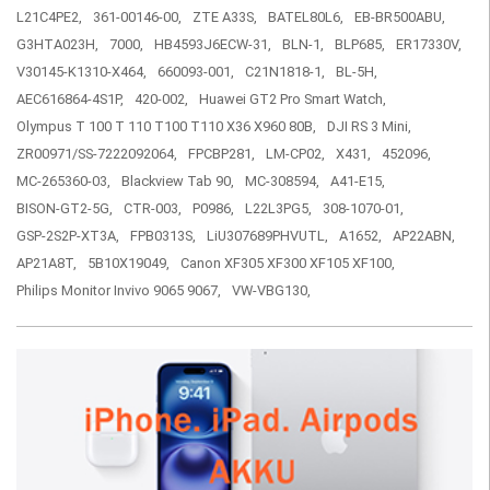
L21C4PE2,
361-00146-00,
ZTE A33S,
BATEL80L6,
EB-BR500ABU,
G3HTA023H,
7000,
HB4593J6ECW-31,
BLN-1,
BLP685,
ER17330V,
V30145-K1310-X464,
660093-001,
C21N1818-1,
BL-5H,
AEC616864-4S1P,
420-002,
Huawei GT2 Pro Smart Watch,
Olympus T 100 T 110 T100 T110 X36 X960 80B,
DJI RS 3 Mini,
ZR00971/SS-7222092064,
FPCBP281,
LM-CP02,
X431,
452096,
MC-265360-03,
Blackview Tab 90,
MC-308594,
A41-E15,
BISON-GT2-5G,
CTR-003,
P0986,
L22L3PG5,
308-1070-01,
GSP-2S2P-XT3A,
FPB0313S,
LiU307689PHVUTL,
A1652,
AP22ABN,
AP21A8T,
5B10X19049,
Canon XF305 XF300 XF105 XF100,
Philips Monitor Invivo 9065 9067,
VW-VBG130,