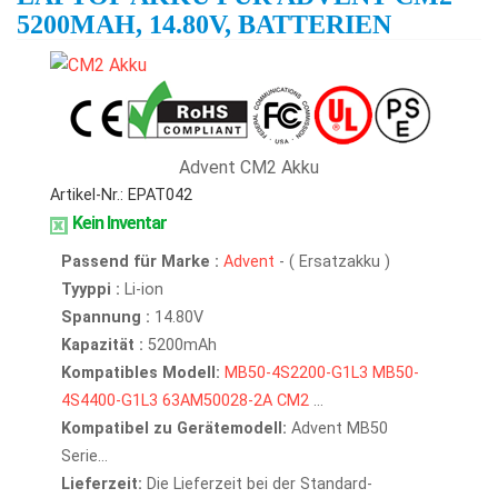
5200MAH, 14.80V, BATTERIEN
Advent CM2 Akku
Artikel-Nr.: EPAT042
Kein Inventar
Passend für Marke :
Advent
- ( Ersatzakku )
Tyyppi :
Li-ion
Spannung :
14.80V
Kapazität :
5200mAh
Kompatibles Modell:
MB50-4S2200-G1L3
MB50-
4S4400-G1L3
63AM50028-2A
CM2
...
Kompatibel zu Gerätemodell:
Advent MB50
Serie...
Lieferzeit:
Die Lieferzeit bei der Standard-