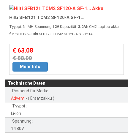
Hilti SFB121 TCM2 SF120-A SF-1...
Tyyppi: Ni-MH Spannung:
12V
Kapazität:
3.0Ah
CM2 Laptop akku
für :SFB126 - Hilti SFB121 TCM2 SF120-A SF-121A
€ 63.08
€ 88.00
Mehr Info
Technische Daten
Passend für Marke :
Advent
- ( Ersatzakku )
Tyyppi :
Li-ion
Spannung :
14.80V