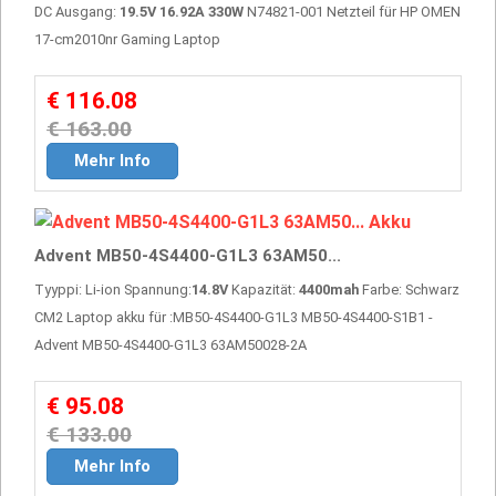
DC Ausgang:
19.5V 16.92A 330W
N74821-001 Netzteil für HP OMEN
17-cm2010nr Gaming Laptop
€ 116.08
€ 163.00
Mehr Info
Advent MB50-4S4400-G1L3 63AM50...
Tyyppi: Li-ion Spannung:
14.8V
Kapazität:
4400mah
Farbe: Schwarz
CM2 Laptop akku für :MB50-4S4400-G1L3 MB50-4S4400-S1B1 -
Advent MB50-4S4400-G1L3 63AM50028-2A
€ 95.08
€ 133.00
Mehr Info