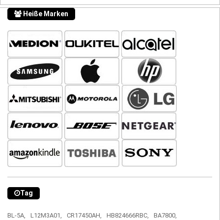
Heiße Marken
Tag
BL-5A,
L12M3A01,
CR17450AH,
HB824666RBC,
BA7800,