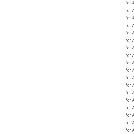
for 
for 
for 
for 
for 
for 
for 
for 
for 
for 
for 
for 
for 
for 
for 
for 
for 
for