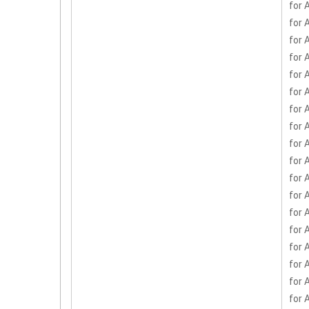
for 
for 
for 
for 
for 
for 
for 
for 
for 
for 
for 
for 
for 
for 
for 
for 
for 
for 