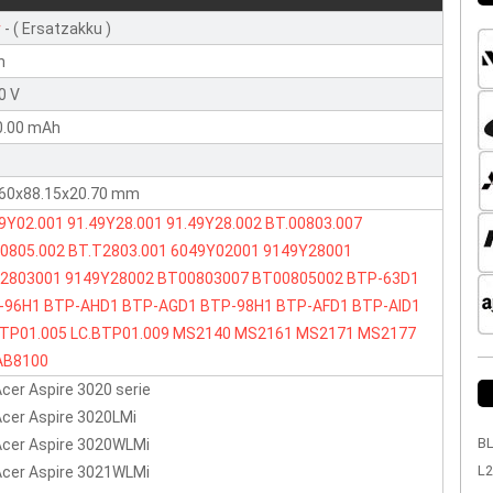
r
- ( Ersatzakku )
n
0 V
0.00 mAh
.60x88.15x20.70 mm
49Y02.001
91.49Y28.001
91.49Y28.002
BT.00803.007
00805.002
BT.T2803.001
6049Y02001
9149Y28001
2803001
9149Y28002
BT00803007
BT00805002
BTP-63D1
-96H1
BTP-AHD1
BTP-AGD1
BTP-98H1
BTP-AFD1
BTP-AID1
BTP01.005
LC.BTP01.009
MS2140
MS2161
MS2171
MS2177
AB8100
Acer Aspire 3020 serie
Acer Aspire 3020LMi
BL
Acer Aspire 3020WLMi
L2
Acer Aspire 3021WLMi