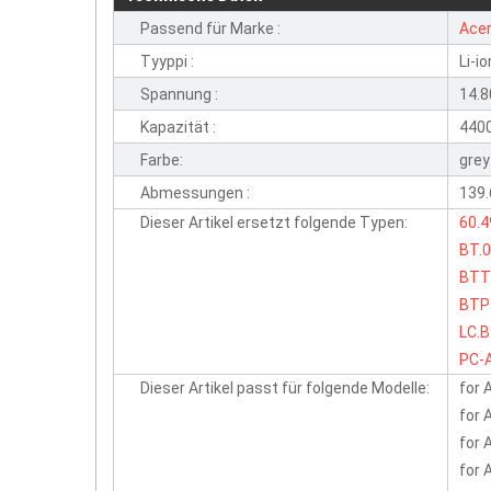
Passend für Marke :
Ace
Tyyppi :
Li-io
Spannung :
14.8
Kapazität :
440
Farbe:
grey
Abmessungen :
139
Dieser Artikel ersetzt folgende Typen:
60.
BT.
BTT
BTP
LC.
PC-
Dieser Artikel passt für folgende Modelle:
for 
for 
for 
for 