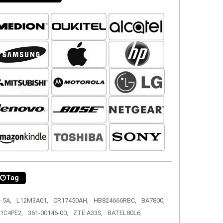
Tag
-5A,
L12M3A01,
CR17450AH,
HB824666RBC,
BA7800,
1C4PE2,
361-00146-00,
ZTE A33S,
BATEL80L6,