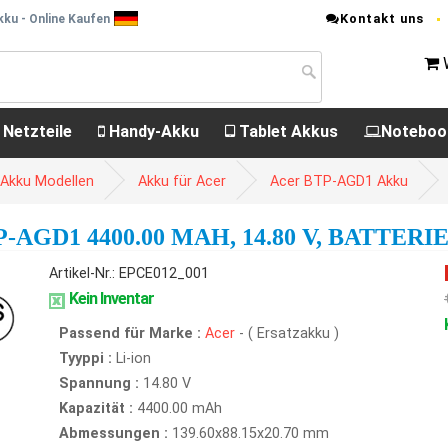
Kontakt uns
ku - Online Kaufen
 Netzteile
Handy-Akku
Tablet Akkus
Noteboo
 Akku Modellen
Akku für Acer
Acer BTP-AGD1 Akku
AGD1 4400.00 MAH, 14.80 V, BATTERI
Artikel-Nr.: EPCE012_001
Kein Inventar
Passend für Marke :
Acer
- ( Ersatzakku )
Tyyppi :
Li-ion
Spannung :
14.80 V
Kapazität :
4400.00 mAh
Abmessungen :
139.60x88.15x20.70 mm