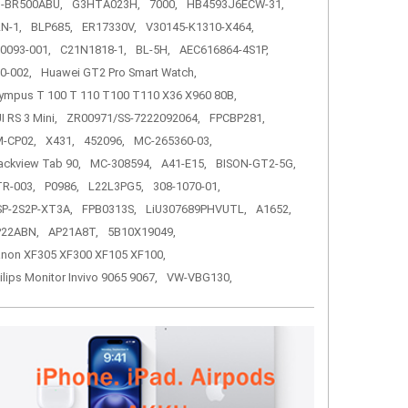
-BR500ABU,
G3HTA023H,
7000,
HB4593J6ECW-31,
N-1,
BLP685,
ER17330V,
V30145-K1310-X464,
0093-001,
C21N1818-1,
BL-5H,
AEC616864-4S1P,
0-002,
Huawei GT2 Pro Smart Watch,
ympus T 100 T 110 T100 T110 X36 X960 80B,
I RS 3 Mini,
ZR00971/SS-7222092064,
FPCBP281,
-CP02,
X431,
452096,
MC-265360-03,
ackview Tab 90,
MC-308594,
A41-E15,
BISON-GT2-5G,
R-003,
P0986,
L22L3PG5,
308-1070-01,
P-2S2P-XT3A,
FPB0313S,
LiU307689PHVUTL,
A1652,
P22ABN,
AP21A8T,
5B10X19049,
non XF305 XF300 XF105 XF100,
ilips Monitor Invivo 9065 9067,
VW-VBG130,