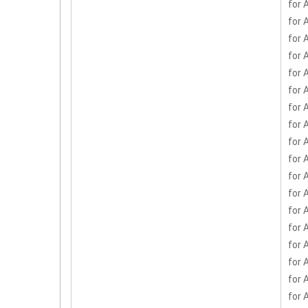
for 
for 
for 
for 
for 
for 
for 
for 
for 
for 
for 
for 
for 
for 
for 
for 
for 
for 