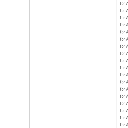
for 
for 
for 
for
for 
for 
for
for 
for 
for 
for 
for 
for 
for 
for 
for 
for 
for 