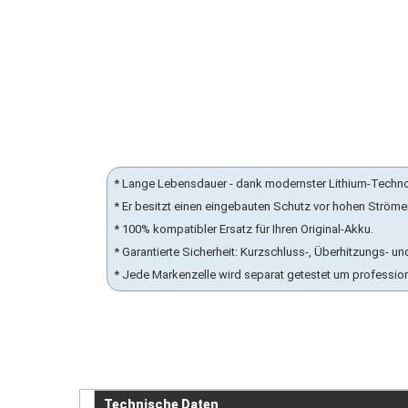
* Lange Lebensdauer - dank modernster Lithium-Techn
* Er besitzt einen eingebauten Schutz vor hohen Ström
* 100% kompatibler Ersatz für Ihren Original-Akku.
* Garantierte Sicherheit: Kurzschluss-, Überhitzungs-
* Jede Markenzelle wird separat getestet um professio
Technische Daten