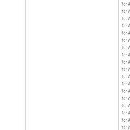
for
for 
for 
for 
for 
for 
for 
for
for 
for 
for 
for 
for 
for
for 
for 
for 
for 