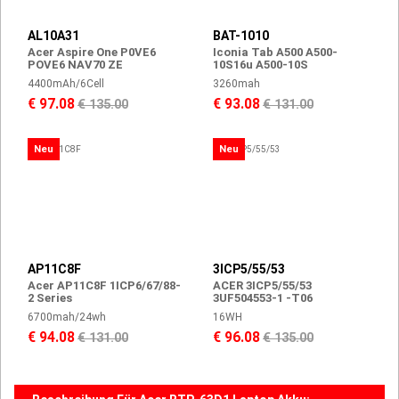
AL10A31
BAT-1010
Acer Aspire One P0VE6
Iconia Tab A500 A500-
POVE6 NAV70 ZE
10S16u A500-10S
4400mAh/6Cell
3260mah
€ 97.08
€ 93.08
€ 135.00
€ 131.00
Neu
Neu
AP11C8F
3ICP5/55/53
Acer AP11C8F 1ICP6/67/88-
ACER 3ICP5/55/53
2 Series
3UF504553-1 -T06
6700mah/24wh
16WH
€ 94.08
€ 96.08
€ 131.00
€ 135.00