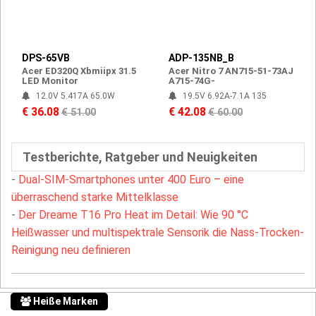
DPS-65VB
ADP-135NB_B
Acer ED320Q Xbmiipx 31.5
Acer Nitro 7 AN715-51-73AJ
LED Monitor
A715-74G-
12.0V 5.417A 65.0W
19.5V 6.92A-7.1A 135
€ 36.08
€ 42.08
€ 51.00
€ 60.00
Testberichte, Ratgeber und Neuigkeiten
-
Dual-SIM-Smartphones unter 400 Euro – eine
überraschend starke Mittelklasse
-
Der Dreame T16 Pro Heat im Detail: Wie 90 °C
Heißwasser und multispektrale Sensorik die Nass-Trocken-
Reinigung neu definieren
Heiße Marken