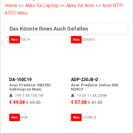
Home
<<
Akku für Laptop
<<
Akku für Acer
<<
Acer BTP-
63D1 Akku
Das Könnte Ihnen Auch Gefallen
Neu
Neu
DA-150C19
ADP-230JB-D
Acer Predator XB273U
Acer Predator Helios 300
Gsbmiiprzx Moni
N20C3
19V 7.9A 150.1W
19.5V 11.8A 230W
€ 49.08
€ 57.08
€ 69.00
€ 81.00
Neu
Neu