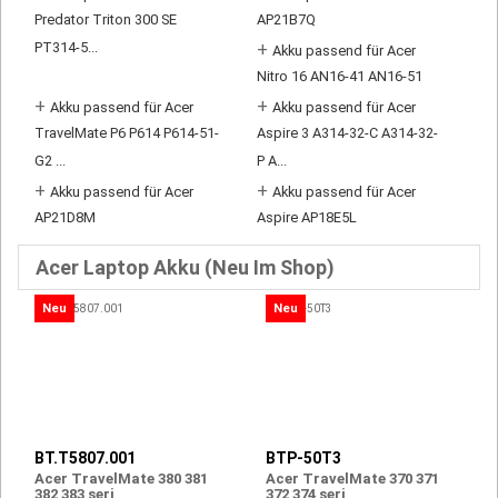
Predator Triton 300 SE
AP21B7Q
PT314-5...
+
Akku passend für Acer
Nitro 16 AN16-41 AN16-51
+
+
Akku passend für Acer
Akku passend für Acer
TravelMate P6 P614 P614-51-
Aspire 3 A314-32-C A314-32-
G2 ...
P A...
+
+
Akku passend für Acer
Akku passend für Acer
AP21D8M
Aspire AP18E5L
Acer Laptop Akku (Neu Im Shop)
Neu
Neu
BT.T5807.001
BTP-50T3
Acer TravelMate 380 381
Acer TravelMate 370 371
382 383 seri
372 374 seri