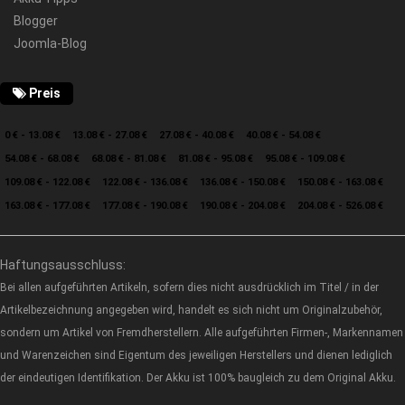
Blogger
Joomla-Blog
Preis
0 € - 13.08 €
13.08 € - 27.08 €
27.08 € - 40.08 €
40.08 € - 54.08 €
54.08 € - 68.08 €
68.08 € - 81.08 €
81.08 € - 95.08 €
95.08 € - 109.08 €
109.08 € - 122.08 €
122.08 € - 136.08 €
136.08 € - 150.08 €
150.08 € - 163.08 €
163.08 € - 177.08 €
177.08 € - 190.08 €
190.08 € - 204.08 €
204.08 € - 526.08 €
Haftungsausschluss:
Bei allen aufgeführten Artikeln, sofern dies nicht ausdrücklich im Titel / in der
Artikelbezeichnung angegeben wird, handelt es sich nicht um Originalzubehör,
sondern um Artikel von Fremdherstellern. Alle aufgeführten Firmen-, Markennamen
und Warenzeichen sind Eigentum des jeweiligen Herstellers und dienen lediglich
der eindeutigen Identifikation. Der Akku ist 100% baugleich zu dem Original Akku.