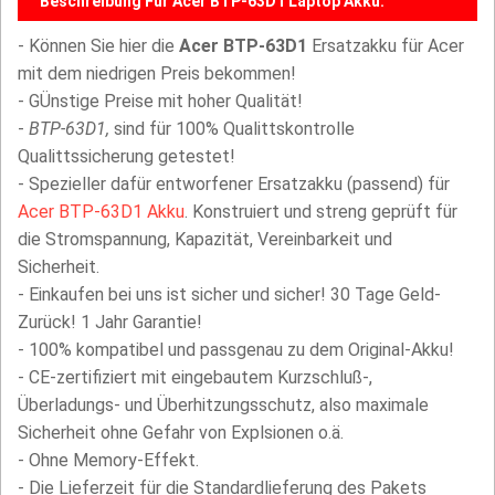
Beschreibung Für Acer BTP-63D1 Laptop Akku:
- Können Sie hier die
Acer BTP-63D1
Ersatzakku für Acer
mit dem niedrigen Preis bekommen!
- GÜnstige Preise mit hoher Qualität!
-
BTP-63D1,
sind für 100% Qualittskontrolle
Qualittssicherung getestet!
- Spezieller dafür entworfener Ersatzakku (passend) für
Acer BTP-63D1 Akku
. Konstruiert und streng geprüft für
die Stromspannung, Kapazität, Vereinbarkeit und
Sicherheit.
- Einkaufen bei uns ist sicher und sicher! 30 Tage Geld-
Zurück! 1 Jahr Garantie!
- 100% kompatibel und passgenau zu dem Original-Akku!
- CE-zertifiziert mit eingebautem Kurzschluß-,
Überladungs- und Überhitzungsschutz, also maximale
Sicherheit ohne Gefahr von Explsionen o.ä.
- Ohne Memory-Effekt.
- Die Lieferzeit für die Standardlieferung des Pakets