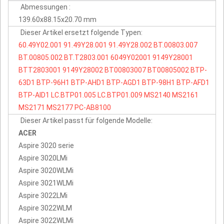
Abmessungen :
139.60x88.15x20.70 mm
Dieser Artikel ersetzt folgende Typen:
60.49Y02.001
91.49Y28.001
91.49Y28.002
BT.00803.007
BT.00805.002
BT.T2803.001
6049Y02001
9149Y28001
BTT2803001
9149Y28002
BT00803007
BT00805002
BTP-
63D1
BTP-96H1
BTP-AHD1
BTP-AGD1
BTP-98H1
BTP-AFD1
BTP-AID1
LC.BTP01.005
LC.BTP01.009
MS2140
MS2161
MS2171
MS2177
PC-AB8100
Dieser Artikel passt für folgende Modelle:
ACER
Aspire 3020 serie
Aspire 3020LMi
Aspire 3020WLMi
Aspire 3021WLMi
Aspire 3022LMi
Aspire 3022WLM
Aspire 3022WLMi