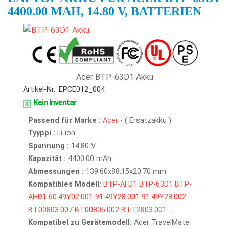
4400.00 MAH, 14.80 V, BATTERIEN
Acer BTP-63D1 Akku
Artikel-Nr.: EPCE012_004
Kein Inventar
Passend für Marke :
Acer
- ( Ersatzakku )
Tyyppi :
Li-ion
Spannung :
14.80 V
Kapazität :
4400.00 mAh
Abmessungen :
139.60x88.15x20.70 mm
Kompatibles Modell:
BTP-AFD1
BTP-63D1
BTP-
AHD1
60.49Y02.001
91.49Y28.001
91.49Y28.002
BT.00803.007
BT.00805.002
BT.T2803.001
...
Kompatibel zu Gerätemodell:
Acer TravelMate