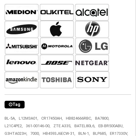
Tag
BL-5A,
L12M3A01,
CR17450AH,
HB824666RBC,
BA7800,
L21C4PE2,
361-00146-00,
ZTE A33S,
BATEL80L6,
EB-BR500ABU,
G3HTA023H,
7000,
HB4593J6ECW-31,
BLN-1,
BLP685,
ER17330V,