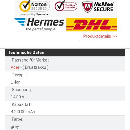
Produktdetails >>
Technische Daten
Passend für Marke :
Acer
- ( Ersatzakku )
Tyyppi :
Li-ion
Spannung :
14.80 V
Kapazität :
4400.00 mAh
Farbe:
grey