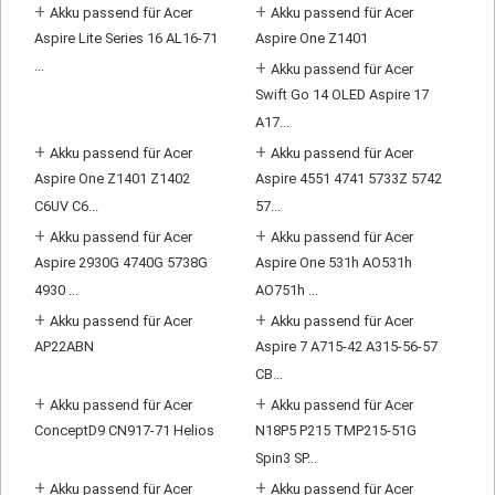
+
+
Akku passend für Acer
Akku passend für Acer
Aspire Lite Series 16 AL16-71
Aspire One Z1401
...
+
Akku passend für Acer
Swift Go 14 OLED Aspire 17
A17...
+
+
Akku passend für Acer
Akku passend für Acer
Aspire One Z1401 Z1402
Aspire 4551 4741 5733Z 5742
C6UV C6...
57...
+
+
Akku passend für Acer
Akku passend für Acer
Aspire 2930G 4740G 5738G
Aspire One 531h AO531h
4930 ...
AO751h ...
+
+
Akku passend für Acer
Akku passend für Acer
AP22ABN
Aspire 7 A715-42 A315-56-57
CB...
+
+
Akku passend für Acer
Akku passend für Acer
ConceptD9 CN917-71 Helios
N18P5 P215 TMP215-51G
Spin3 SP...
+
+
Akku passend für Acer
Akku passend für Acer