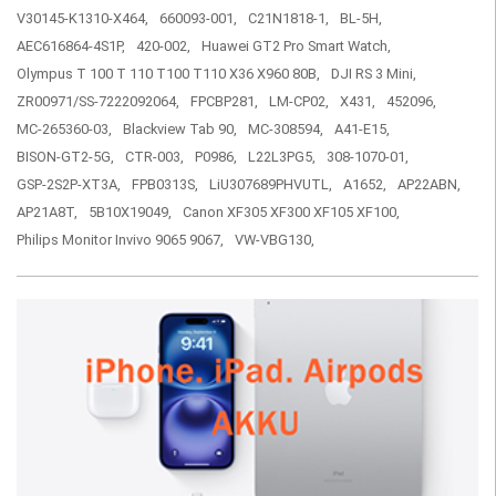
V30145-K1310-X464,
660093-001,
C21N1818-1,
BL-5H,
AEC616864-4S1P,
420-002,
Huawei GT2 Pro Smart Watch,
Olympus T 100 T 110 T100 T110 X36 X960 80B,
DJI RS 3 Mini,
ZR00971/SS-7222092064,
FPCBP281,
LM-CP02,
X431,
452096,
MC-265360-03,
Blackview Tab 90,
MC-308594,
A41-E15,
BISON-GT2-5G,
CTR-003,
P0986,
L22L3PG5,
308-1070-01,
GSP-2S2P-XT3A,
FPB0313S,
LiU307689PHVUTL,
A1652,
AP22ABN,
AP21A8T,
5B10X19049,
Canon XF305 XF300 XF105 XF100,
Philips Monitor Invivo 9065 9067,
VW-VBG130,