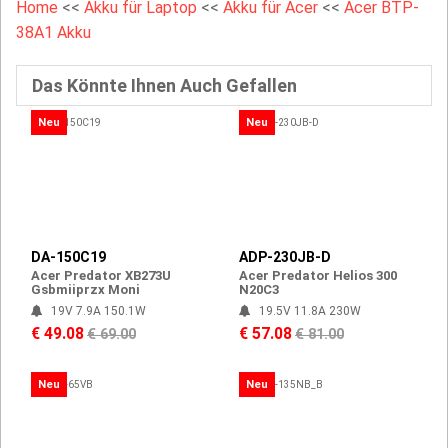
Home
<<
Akku für Laptop
<<
Akku für Acer
<<
Acer BTP-
38A1 Akku
Das Könnte Ihnen Auch Gefallen
Neu
Neu
DA-150C19
ADP-230JB-D
Acer Predator XB273U
Acer Predator Helios 300
Gsbmiiprzx Moni
N20C3
19V 7.9A 150.1W
19.5V 11.8A 230W
€ 49.08
€ 57.08
€ 69.00
€ 81.00
Neu
Neu