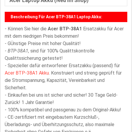
Acer Laptop Akku (Neu Im Shop)
Beschreibung Für Acer BTP-38A1 Laptop Akku:
- Können Sie hier die
Acer BTP-38A1
Ersatzakku für Acer
mit dem niedrigen Preis bekommen!
- GÜnstige Preise mit hoher Qualität!
-
BTP-38A1,
sind für 100% Qualittskontrolle
Qualittssicherung getestet!
- Spezieller dafür entworfener Ersatzakku (passend) für
Acer BTP-38A1 Akku
. Konstruiert und streng geprüft für
die Stromspannung, Kapazität, Vereinbarkeit und
Sicherheit.
- Einkaufen bei uns ist sicher und sicher! 30 Tage Geld-
Zurück! 1 Jahr Garantie!
- 100% kompatibel und passgenau zu dem Original-Akku!
- CE-zertifiziert mit eingebautem Kurzschluß-,
Überladungs- und Überhitzungsschutz, also maximale
Sicherheit ohne Gefahr von Explsionen o.ä.