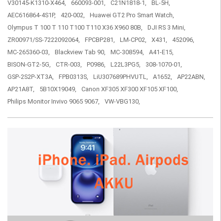
V30145-K1310-X464,
660093-001,
C21N1818-1,
BL-5H,
AEC616864-4S1P,
420-002,
Huawei GT2 Pro Smart Watch,
Olympus T 100 T 110 T100 T110 X36 X960 80B,
DJI RS 3 Mini,
ZR00971/SS-7222092064,
FPCBP281,
LM-CP02,
X431,
452096,
MC-265360-03,
Blackview Tab 90,
MC-308594,
A41-E15,
BISON-GT2-5G,
CTR-003,
P0986,
L22L3PG5,
308-1070-01,
GSP-2S2P-XT3A,
FPB0313S,
LiU307689PHVUTL,
A1652,
AP22ABN,
AP21A8T,
5B10X19049,
Canon XF305 XF300 XF105 XF100,
Philips Monitor Invivo 9065 9067,
VW-VBG130,