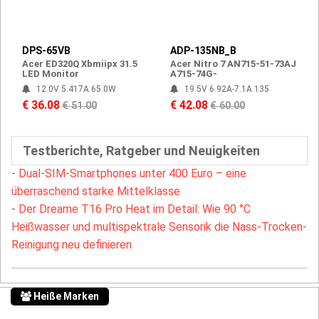
DPS-65VB
ADP-135NB_B
Acer ED320Q Xbmiipx 31.5
Acer Nitro 7 AN715-51-73AJ
LED Monitor
A715-74G-
12.0V 5.417A 65.0W
19.5V 6.92A-7.1A 135
€ 36.08
€ 42.08
€ 51.00
€ 60.00
Testberichte, Ratgeber und Neuigkeiten
-
Dual-SIM-Smartphones unter 400 Euro – eine
überraschend starke Mittelklasse
-
Der Dreame T16 Pro Heat im Detail: Wie 90 °C
Heißwasser und multispektrale Sensorik die Nass-Trocken-
Reinigung neu definieren
Heiße Marken