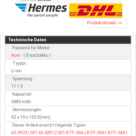
Produktdetails >>
Technische Daten
Passend für Marke :
Acer
- ( Ersatzakku )
Tyyppi :
Li-ion
Spannung :
11.1 V
Kapazität :
5880 mAh
Abmessungen :
92 x 19 x 133.5(mm)
Dieser Artikel ersetzt folgende Typen:
60.49C01.001
60.42R12.001
BTP-30AJ
BTP-30A1
BTP-38A1