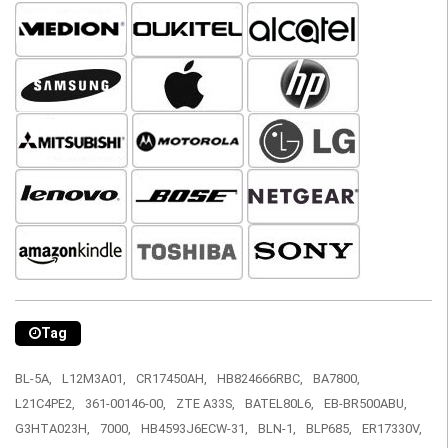
Tag
BL-5A,
L12M3A01,
CR17450AH,
HB824666RBC,
BA7800,
L21C4PE2,
361-00146-00,
ZTE A33S,
BATEL80L6,
EB-BR500ABU,
G3HTA023H,
7000,
HB4593J6ECW-31,
BLN-1,
BLP685,
ER17330V,