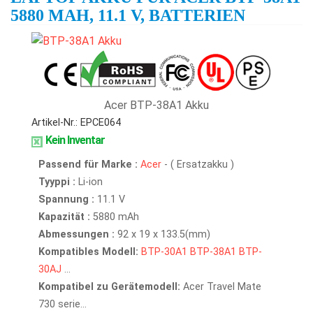
5880 MAH, 11.1 V, BATTERIEN
Acer BTP-38A1 Akku
Artikel-Nr.: EPCE064
Kein Inventar
Passend für Marke :
Acer
- ( Ersatzakku )
Tyyppi :
Li-ion
Spannung :
11.1 V
Kapazität :
5880 mAh
Abmessungen :
92 x 19 x 133.5(mm)
Kompatibles Modell:
BTP-30A1
BTP-38A1
BTP-
30AJ
...
Kompatibel zu Gerätemodell:
Acer Travel Mate
730 serie...