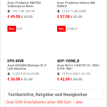
Acer Predator XB273U
Acer Predator Helios 300
Gsbmiiprzx Moni
N20C3
19V 7.9A 150.1W
19.5V 11.8A 230W
€ 49.08
€ 57.08
€ 69.00
€ 81.00
Neu
Neu
DPS-65VB
ADP-135NB_B
Acer ED320Q Xbmiipx 31.5
Acer Nitro 7 AN715-51-73AJ
LED Monitor
A715-74G-
12.0V 5.417A 65.0W
19.5V 6.92A-7.1A 135
€ 36.08
€ 42.08
€ 51.00
€ 60.00
Testberichte, Ratgeber und Neuigkeiten
-
Dual-SIM-Smartphones unter 400 Euro – eine