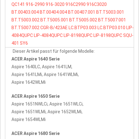
QC141
916-2990
916-3020
916C2990
916C3020
BT.00403.004
BT.00404.004
BT.00407.001
BT.T5003.001
BT.T5003.002
BT.T5005.001
BT.T5005.002
BT.T5007.001
BT.T5007.002
CGR-B/423AE
LC.BTP03.003
LC.BTP03.010
LIP-
4084QUPC
LIP-4084QUPC
LIP-8198QUPC
LIP-8198QUPC
SQU-
401
SY6
Dieser Artikel passt für folgende Modelle:
ACER Aspire 1640 Serie
Aspire 1640LC, Aspire 1641LM,
Aspire 1641LMi, Aspire 1641WLMi,
Aspire 1642WLMi
ACER Aspire 1650 Serie
Aspire 1651NWLCi, Aspire 1651WLCi,
Aspire 1651WLMi, Aspire 1652WLMi,
Aspire 1654WLMi
ACER Aspire 1680 Serie