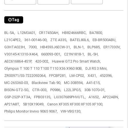
Tag
BL-5A,
L12M3A01,
CR17450AH,
HB824666RBC,
BA7800,
L21C4PE2,
361-00146-00,
ZTE A33S,
BATEL80L6,
EB-BR500ABU,
G3HTA023H,
7000,
HB4593J6ECW-31,
BLN-1,
BLP685,
ER17330V,
V30145-K1310-X464,
660093-001,
C21N1818-1,
BL-5H,
AEC616864-4S1P,
420-002,
Huawei GT2 Pro Smart Watch,
Olympus T 100 T 110 T100 T110 X36 X960 80B,
DJI RS 3 Mini,
ZR00971/SS-7222092064,
FPCBP281,
LM-CP02,
X431,
452096,
MC-265360-03,
Blackview Tab 90,
MC-308594,
A41-E15,
BISON-GT2-5G,
CTR-003,
P0986,
L22L3PG5,
308-1070-01,
GSP-2S2P-XT3A,
FPB0313S,
LiU307689PHVUTL,
A1652,
AP22ABN,
AP21A8T,
5B10X19049,
Canon XF305 XF300 XF105 XF100,
Philips Monitor Invivo 9065 9067,
VW-VBG130,