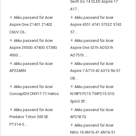
Swift Go 14 OLED Aspire 17
A17...
+
+
Akku passend für Acer
Akku passend für Acer
Aspire One Z1401 Z1402
Aspire 4551 4741 5733Z 5742
C6UV C6...
57...
+
+
Akku passend für Acer
Akku passend für Acer
Aspire 2930G 4740G 5738G
Aspire One 531h AO531h
4930 ...
AO751h ...
+
+
Akku passend für Acer
Akku passend für Acer
AP22ABN
Aspire 7 A715-42 A315-56-57
CB...
+
+
Akku passend für Acer
Akku passend für Acer
ConceptD9 CN917-71 Helios
N18P5 P215 TMP215-51G
Spin3 SP...
+
+
Akku passend für Acer
Akku passend für Acer
Predator Triton 300 SE
AP21B7Q
PT314-5...
+
Akku passend für Acer
Nitro 16 AN16-41 AN16-51