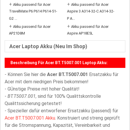
+
+
Akku passend für Acer
Akku passend für Acer
TravelMate P6 P614 P614-51-
Aspire 3 A314-32-C A314-32-
G2 ...
P A...
+
+
Akku passend für Acer
Akku passend für Acer
AP21D8M
Aspire AP18E5L
Acer Laptop Akku (Neu Im Shop)
Beschreibung Für Acer BT.T5007.001 Laptop Akku:
- Können Sie hier die
Acer BT.T5007.001
Ersatzakku für
Acer mit dem niedrigen Preis bekommen!
- GÜnstige Preise mit hoher Qualität!
-
BT.T5007.001,
sind für 100% Qualittskontrolle
Qualittssicherung getestet!
- Spezieller dafür entworfener Ersatzakku (passend) für
Acer BT.T5007.001 Akku
. Konstruiert und streng geprüft
für die Stromspannung, Kapazität, Vereinbarkeit und