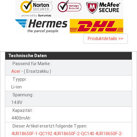
Produktdetails >>
Technische Daten
Passend für Marke :
Acer
- ( Ersatzakku )
Tyyppi :
Li-ion
Spannung :
14.8V
Kapazität :
4400mAh
Dieser Artikel ersetzt folgende Typen:
4UR18650F-1-QC192
4UR18650F-2-QC140
4UR18650F-2-