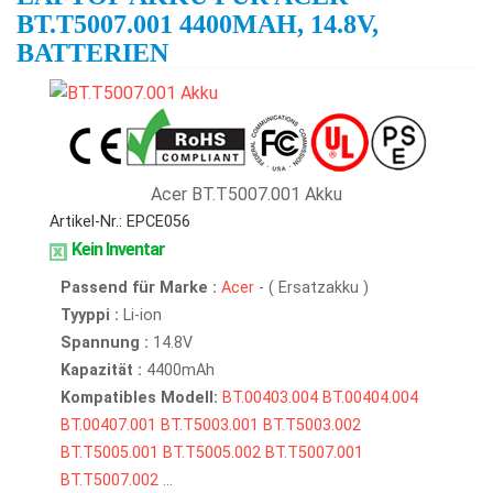
BT.T5007.001 4400MAH, 14.8V,
BATTERIEN
Acer BT.T5007.001 Akku
Artikel-Nr.: EPCE056
Kein Inventar
Passend für Marke :
Acer
- ( Ersatzakku )
Tyyppi :
Li-ion
Spannung :
14.8V
Kapazität :
4400mAh
Kompatibles Modell:
BT.00403.004
BT.00404.004
BT.00407.001
BT.T5003.001
BT.T5003.002
BT.T5005.001
BT.T5005.002
BT.T5007.001
BT.T5007.002
...