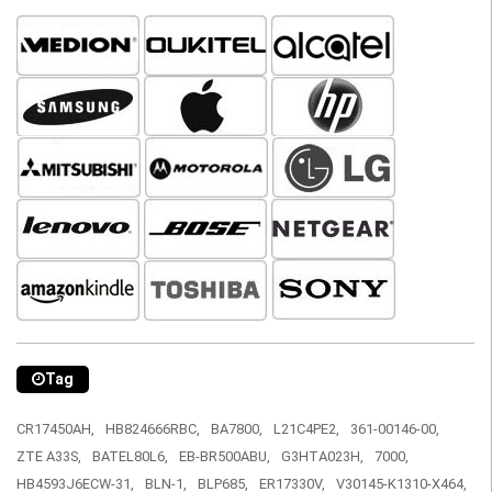
Tag
CR17450AH,
HB824666RBC,
BA7800,
L21C4PE2,
361-00146-00,
ZTE A33S,
BATEL80L6,
EB-BR500ABU,
G3HTA023H,
7000,
HB4593J6ECW-31,
BLN-1,
BLP685,
ER17330V,
V30145-K1310-X464,