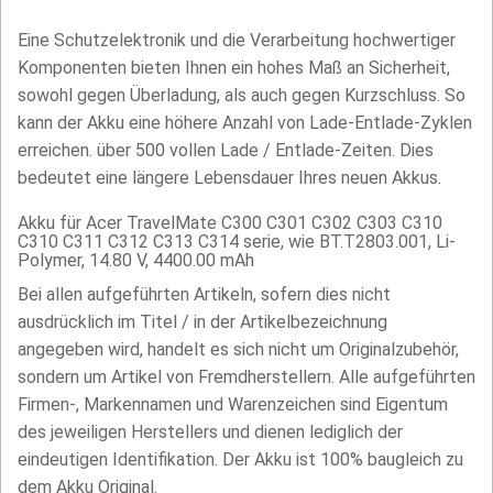
Eine Schutzelektronik und die Verarbeitung hochwertiger
Komponenten bieten Ihnen ein hohes Maß an Sicherheit,
sowohl gegen Überladung, als auch gegen Kurzschluss. So
kann der Akku eine höhere Anzahl von Lade-Entlade-Zyklen
erreichen. über 500 vollen Lade / Entlade-Zeiten. Dies
bedeutet eine längere Lebensdauer Ihres neuen Akkus.
Akku für Acer TravelMate C300 C301 C302 C303 C310
C310 C311 C312 C313 C314 serie, wie BT.T2803.001, Li-
Polymer, 14.80 V, 4400.00 mAh
Bei allen aufgeführten Artikeln, sofern dies nicht
ausdrücklich im Titel / in der Artikelbezeichnung
angegeben wird, handelt es sich nicht um Originalzubehör,
sondern um Artikel von Fremdherstellern. Alle aufgeführten
Firmen-, Markennamen und Warenzeichen sind Eigentum
des jeweiligen Herstellers und dienen lediglich der
eindeutigen Identifikation. Der Akku ist 100% baugleich zu
dem Akku Original.