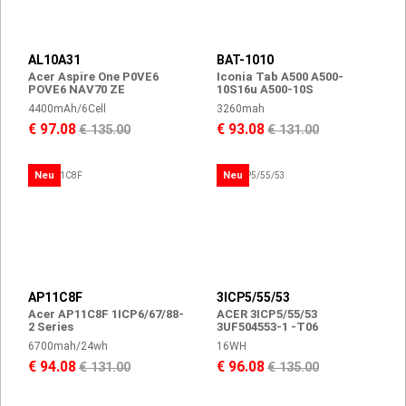
AL10A31
BAT-1010
Acer Aspire One P0VE6
Iconia Tab A500 A500-
POVE6 NAV70 ZE
10S16u A500-10S
4400mAh/6Cell
3260mah
€ 97.08
€ 93.08
€ 135.00
€ 131.00
Neu
Neu
AP11C8F
3ICP5/55/53
Acer AP11C8F 1ICP6/67/88-
ACER 3ICP5/55/53
2 Series
3UF504553-1 -T06
6700mah/24wh
16WH
€ 94.08
€ 96.08
€ 131.00
€ 135.00