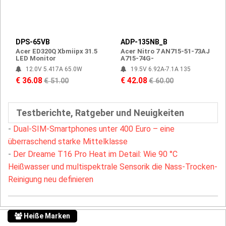
DPS-65VB
ADP-135NB_B
Acer ED320Q Xbmiipx 31.5
Acer Nitro 7 AN715-51-73AJ
LED Monitor
A715-74G-
12.0V 5.417A 65.0W
19.5V 6.92A-7.1A 135
€ 36.08
€ 42.08
€ 51.00
€ 60.00
Testberichte, Ratgeber und Neuigkeiten
-
Dual-SIM-Smartphones unter 400 Euro – eine
überraschend starke Mittelklasse
-
Der Dreame T16 Pro Heat im Detail: Wie 90 °C
Heißwasser und multispektrale Sensorik die Nass-Trocken-
Reinigung neu definieren
Heiße Marken