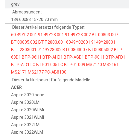
grey
Abmessungen :
139.60x88.15x20.70 mm
Dieser Artikel ersetzt folgende Typen:
60.49Y02.001
91.49Y28.001
91.49Y28.002
BT.00803.007
BT.00805.002
BT.T2803.001
6049Y02001
9149Y28001
BTT2803001
9149Y28002
BT00803007
BT00805002
BTP-
63D1
BTP-96H1
BTP-AHD1
BTP-AGD1
BTP-98H1
BTP-AFD1
BTP-AID1
LC.BTP01.005
LC.BTP01.009
MS2140
MS2161
MS2171
MS2177
PC-AB8100
Dieser Artikel passt für folgende Modelle:
ACER
Aspire 3020 serie
Aspire 3020LMi
Aspire 3020WLMi
Aspire 3021WLMi
Aspire 3022LMi
Aspire 3022WLM