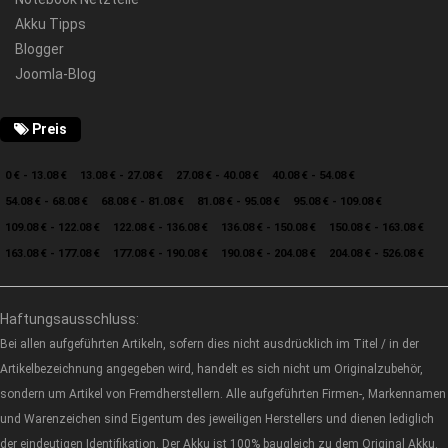
Akku Tipps
Blogger
Joomla-Blog
Preis
0 € - 13.08 €
13.08 € - 27.08 €
27.08 € - 40.08 €
40.08 € - 54.08 €
54.08 € - 68.08 €
68.08 € - 81.08 €
81.08 € - 95.08 €
95.08 € - 109.08 €
109.08 € - 122.08 €
122.08 € - 136.08 €
136.08 € - 150.08 €
150.08 € - 163.08 €
163.08 € - 177.08 €
177.08 € - 190.08 €
190.08 € - 204.08 €
204.08 € - 526.08 €
Haftungsausschluss:
Bei allen aufgeführten Artikeln, sofern dies nicht ausdrücklich im Titel / in der
Artikelbezeichnung angegeben wird, handelt es sich nicht um Originalzubehör,
sondern um Artikel von Fremdherstellern. Alle aufgeführten Firmen-, Markennamen
und Warenzeichen sind Eigentum des jeweiligen Herstellers und dienen lediglich
der eindeutigen Identifikation. Der Akku ist 100% baugleich zu dem Original Akku.