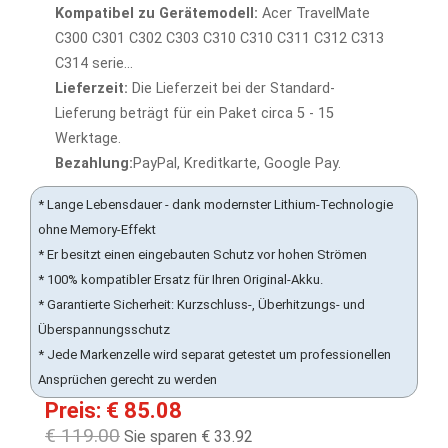
Kompatibel zu Gerätemodell:
Acer TravelMate
C300 C301 C302 C303 C310 C310 C311 C312 C313
C314 serie...
Lieferzeit:
Die Lieferzeit bei der Standard-
Lieferung beträgt für ein Paket circa 5 - 15
Werktage.
Bezahlung:
PayPal, Kreditkarte, Google Pay.
* Lange Lebensdauer - dank modernster Lithium-Technologie
ohne Memory-Effekt
* Er besitzt einen eingebauten Schutz vor hohen Strömen
* 100% kompatibler Ersatz für Ihren Original-Akku.
* Garantierte Sicherheit: Kurzschluss-, Überhitzungs- und
Überspannungsschutz
* Jede Markenzelle wird separat getestet um professionellen
Ansprüchen gerecht zu werden
Preis: € 85.08
€ 119.00
Sie sparen € 33.92