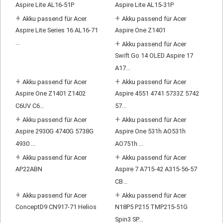
Aspire Lite AL16-51P
Aspire Lite AL15-31P
+
+
Akku passend für Acer
Akku passend für Acer
Aspire Lite Series 16 AL16-71
Aspire One Z1401
...
+
Akku passend für Acer
Swift Go 14 OLED Aspire 17
A17...
+
+
Akku passend für Acer
Akku passend für Acer
Aspire One Z1401 Z1402
Aspire 4551 4741 5733Z 5742
C6UV C6...
57...
+
+
Akku passend für Acer
Akku passend für Acer
Aspire 2930G 4740G 5738G
Aspire One 531h AO531h
4930 ...
AO751h ...
+
+
Akku passend für Acer
Akku passend für Acer
AP22ABN
Aspire 7 A715-42 A315-56-57
CB...
+
+
Akku passend für Acer
Akku passend für Acer
ConceptD9 CN917-71 Helios
N18P5 P215 TMP215-51G
Spin3 SP...