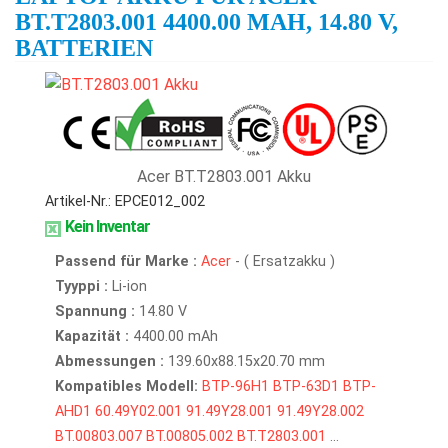
BT.T2803.001 4400.00 MAH, 14.80 V,
BATTERIEN
Acer BT.T2803.001 Akku
Artikel-Nr.: EPCE012_002
Kein Inventar
Passend für Marke :
Acer
- ( Ersatzakku )
Tyyppi :
Li-ion
Spannung :
14.80 V
Kapazität :
4400.00 mAh
Abmessungen :
139.60x88.15x20.70 mm
Kompatibles Modell:
BTP-96H1
BTP-63D1
BTP-
AHD1
60.49Y02.001
91.49Y28.001
91.49Y28.002
BT.00803.007
BT.00805.002
BT.T2803.001
...