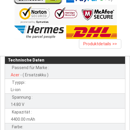
Produktdetails >>
Technische Daten
Passend für Marke :
Acer
- ( Ersatzakku )
Tyyppi :
Li-ion
Spannung :
14.80 V
Kapazität :
4400.00 mAh
Farbe: