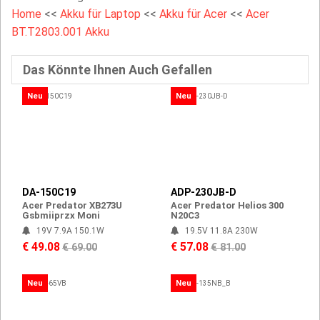
Home
<<
Akku für Laptop
<<
Akku für Acer
<<
Acer
BT.T2803.001 Akku
Das Könnte Ihnen Auch Gefallen
Neu
Neu
DA-150C19
ADP-230JB-D
Acer Predator XB273U
Acer Predator Helios 300
Gsbmiiprzx Moni
N20C3
19V 7.9A 150.1W
19.5V 11.8A 230W
€ 49.08
€ 57.08
€ 69.00
€ 81.00
Neu
Neu