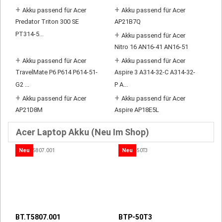
+
+
Akku passend für Acer
Akku passend für Acer
Predator Triton 300 SE
AP21B7Q
PT314-5...
+
Akku passend für Acer
Nitro 16 AN16-41 AN16-51
+
+
Akku passend für Acer
Akku passend für Acer
TravelMate P6 P614 P614-51-
Aspire 3 A314-32-C A314-32-
G2 ...
P A...
+
+
Akku passend für Acer
Akku passend für Acer
AP21D8M
Aspire AP18E5L
Acer Laptop Akku (Neu Im Shop)
Neu
Neu
BT.T5807.001
BTP-50T3