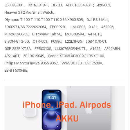
660093-001,
C21N1818-1,
BL-5H,
AEC616864-4S1P,
420-002,
Huawei GT2 Pro Smart Watch,
Olympus T 100 T 110 T100 T110 X36 X960 80B,
DJI RS 3 Mini,
ZR00971/SS-7222092064,
FPCBP281,
LM-CP02,
X431,
452096,
MC-265360-03,
Blackview Tab 90,
MC-308594,
A41-E15,
BISON-GT2-5G,
CTR-003,
P0986,
L22L3PG5,
308-1070-01,
GSP-2S2P-XT3A,
FPB0313S,
LiU307689PHVUTL,
A1652,
AP22ABN,
AP21A8T,
5B10X19049,
Canon XF305 XF300 XF105 XF100,
Philips Monitor Invivo 9065 9067,
VW-VBG130,
ER17500V,
EB-BT530FBE,