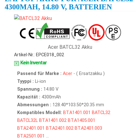
4300MAH, 14.80 V, BATTERIEN
Acer BATCL32 Akku
Artikel-Nr.: EPCE018_002
Kein Inventar
Passend für Marke :
Acer
- ( Ersatzakku )
Tyyppi :
Li-ion
Spannung :
14.80 V
Kapazität :
4300mAh
Abmessungen :
128.40*103.50*20.35 mm
Kompatibles Modell:
BT.A1401.001
BATCL32
BATCL32L
BT.A1401.002
BT.A1405.001
BT.A2401.001
BT.A2401.002
BT.A2401.003
BT.A2501.001
...