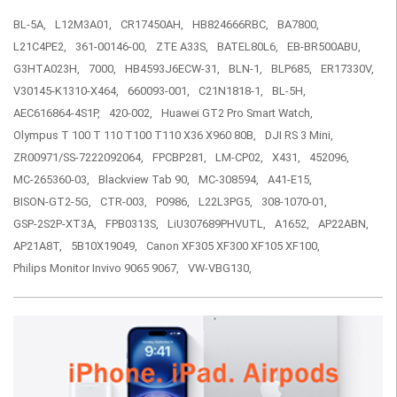
BL-5A,
L12M3A01,
CR17450AH,
HB824666RBC,
BA7800,
L21C4PE2,
361-00146-00,
ZTE A33S,
BATEL80L6,
EB-BR500ABU,
G3HTA023H,
7000,
HB4593J6ECW-31,
BLN-1,
BLP685,
ER17330V,
V30145-K1310-X464,
660093-001,
C21N1818-1,
BL-5H,
AEC616864-4S1P,
420-002,
Huawei GT2 Pro Smart Watch,
Olympus T 100 T 110 T100 T110 X36 X960 80B,
DJI RS 3 Mini,
ZR00971/SS-7222092064,
FPCBP281,
LM-CP02,
X431,
452096,
MC-265360-03,
Blackview Tab 90,
MC-308594,
A41-E15,
BISON-GT2-5G,
CTR-003,
P0986,
L22L3PG5,
308-1070-01,
GSP-2S2P-XT3A,
FPB0313S,
LiU307689PHVUTL,
A1652,
AP22ABN,
AP21A8T,
5B10X19049,
Canon XF305 XF300 XF105 XF100,
Philips Monitor Invivo 9065 9067,
VW-VBG130,