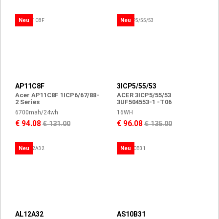
Neu
Neu
AP11C8F
3ICP5/55/53
Acer AP11C8F 1ICP6/67/88-
ACER 3ICP5/55/53
2 Series
3UF504553-1 -T06
6700mah/24wh
16WH
€ 94.08
€ 96.08
€ 131.00
€ 135.00
Neu
Neu
AL12A32
AS10B31