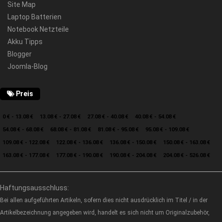
Site Map
Laptop Batterien
Notebook Netzteile
Akku Tipps
Blogger
Joomla-Blog
Preis
0 € - 13.08 €
13.08 € - 27.08 €
27.08 € - 40.08 €
40.08 € - 54.08 €
54.08 € - 68.08 €
68.08 € - 81.08 €
81.08 € - 95.08 €
95.08 € - 109.08 €
109.08 € - 122.08 €
122.08 € - 136.08 €
136.08 € - 150.08 €
150.08 € - 163.08 €
163.08 € - 177.08 €
177.08 € - 190.08 €
190.08 € - 204.08 €
204.08 € - 526.08 €
Haftungsausschluss:
Bei allen aufgeführten Artikeln, sofern dies nicht ausdrücklich im Titel / in der
Artikelbezeichnung angegeben wird, handelt es sich nicht um Originalzubehör,