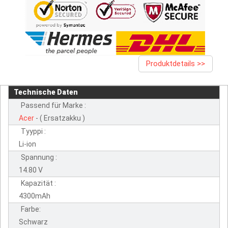
Produktdetails >>
Technische Daten
Passend für Marke :
Acer
- ( Ersatzakku )
Tyyppi :
Li-ion
Spannung :
14.80 V
Kapazität :
4300mAh
Farbe:
Schwarz