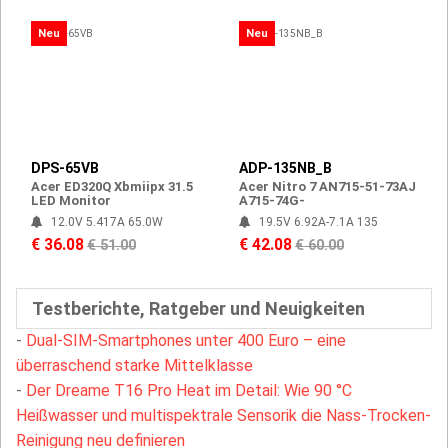
Neu
Neu
DPS-65VB
ADP-135NB_B
Acer ED320Q Xbmiipx 31.5
Acer Nitro 7 AN715-51-73AJ
LED Monitor
A715-74G-
12.0V 5.417A 65.0W
19.5V 6.92A-7.1A 135
€ 36.08
€ 42.08
€ 51.00
€ 60.00
Testberichte, Ratgeber und Neuigkeiten
-
Dual-SIM-Smartphones unter 400 Euro – eine
überraschend starke Mittelklasse
-
Der Dreame T16 Pro Heat im Detail: Wie 90 °C
Heißwasser und multispektrale Sensorik die Nass-Trocken-
Reinigung neu definieren