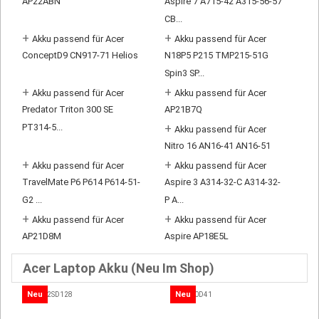
AP22ABN
Aspire 7 A715-42 A315-56-57
CB...
+
+
Akku passend für Acer
Akku passend für Acer
ConceptD9 CN917-71 Helios
N18P5 P215 TMP215-51G
Spin3 SP...
+
+
Akku passend für Acer
Akku passend für Acer
Predator Triton 300 SE
AP21B7Q
PT314-5...
+
Akku passend für Acer
Nitro 16 AN16-41 AN16-51
+
+
Akku passend für Acer
Akku passend für Acer
TravelMate P6 P614 P614-51-
Aspire 3 A314-32-C A314-32-
G2 ...
P A...
+
+
Akku passend für Acer
Akku passend für Acer
AP21D8M
Aspire AP18E5L
Acer Laptop Akku (Neu Im Shop)
Neu
Neu