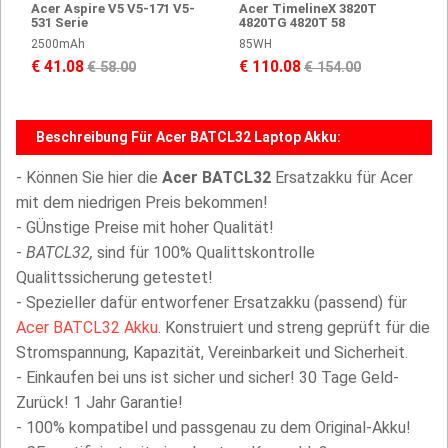
Acer Aspire V5 V5-171 V5-
Acer TimelineX 3820T
531 Serie
4820TG 4820T 58
2500mAh
85WH
€ 41.08
€ 110.08
€ 58.00
€ 154.00
Beschreibung Für Acer BATCL32 Laptop Akku:
- Können Sie hier die
Acer BATCL32
Ersatzakku für Acer
mit dem niedrigen Preis bekommen!
- GÜnstige Preise mit hoher Qualität!
-
BATCL32,
sind für 100% Qualittskontrolle
Qualittssicherung getestet!
- Spezieller dafür entworfener Ersatzakku (passend) für
Acer BATCL32 Akku
. Konstruiert und streng geprüft für die
Stromspannung, Kapazität, Vereinbarkeit und Sicherheit.
- Einkaufen bei uns ist sicher und sicher! 30 Tage Geld-
Zurück! 1 Jahr Garantie!
- 100% kompatibel und passgenau zu dem Original-Akku!