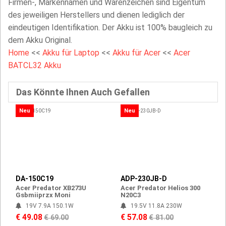
Firmen-, Markennamen und Warenzeichen sind Eigentum
des jeweiligen Herstellers und dienen lediglich der
eindeutigen Identifikation. Der Akku ist 100% baugleich zu
dem Akku Original.
Home
<<
Akku für Laptop
<<
Akku für Acer
<<
Acer
BATCL32 Akku
Das Könnte Ihnen Auch Gefallen
Neu
Neu
DA-150C19
ADP-230JB-D
Acer Predator XB273U
Acer Predator Helios 300
Gsbmiiprzx Moni
N20C3
19V 7.9A 150.1W
19.5V 11.8A 230W
€ 49.08
€ 57.08
€ 69.00
€ 81.00