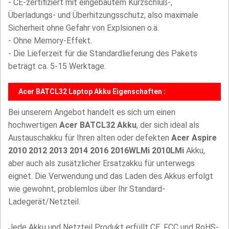
- CE-zertifiziert mit eingebautem Kurzschluß-,
Überladungs- und Überhitzungsschutz, also maximale
Sicherheit ohne Gefahr von Explsionen o.ä.
- Ohne Memory-Effekt.
- Die Lieferzeit für die Standardlieferung des Pakets
beträgt ca. 5-15 Werktage.
Acer BATCL32 Laptop Akku Eigenschaften :
Bei unserem Angebot handelt es sich um einen
hochwertigen
Acer BATCL32 Akku
, der sich ideal als
Austauschakku für Ihren alten oder defekten
Acer Aspire
2010 2012 2013 2014 2016 2016WLMi 2010LMi
Akku,
aber auch als zusätzlicher Ersatzakku für unterwegs
eignet. Die Verwendung und das Laden des Akkus erfolgt
wie gewohnt, problemlos über Ihr Standard-
Ladegerät/Netzteil.
Jede Akku und Netzteil Produkt erfüllt CE, FCC und RoHS-