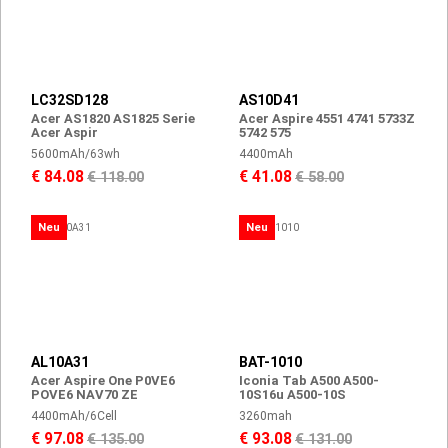
LC32SD128
AS10D41
Acer AS1820 AS1825 Serie
Acer Aspire 4551 4741 5733Z
Acer Aspir
5742 575
5600mAh/63wh
4400mAh
€ 84.08
€ 41.08
€ 118.00
€ 58.00
Neu
Neu
AL10A31
BAT-1010
Acer Aspire One P0VE6
Iconia Tab A500 A500-
POVE6 NAV70 ZE
10S16u A500-10S
4400mAh/6Cell
3260mah
€ 97.08
€ 93.08
€ 135.00
€ 131.00