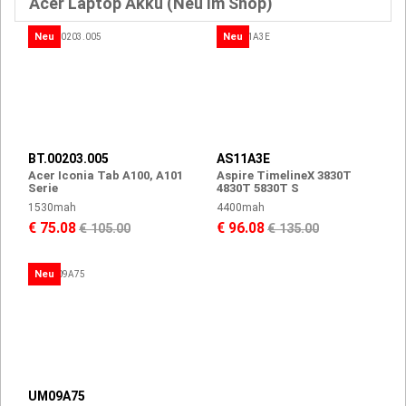
Acer Laptop Akku (Neu Im Shop)
Neu
Neu
BT.00203.005
AS11A3E
Acer Iconia Tab A100, A101
Aspire TimelineX 3830T
Serie
4830T 5830T S
1530mah
4400mah
€ 75.08
€ 96.08
€ 105.00
€ 135.00
Neu
UM09A75