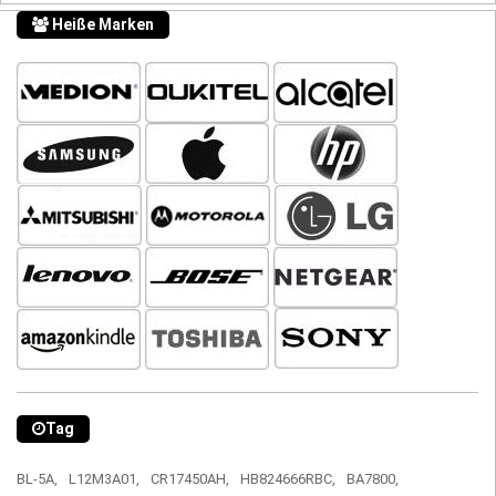
Heiße Marken
Tag
BL-5A,
L12M3A01,
CR17450AH,
HB824666RBC,
BA7800,