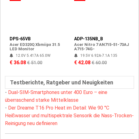
DPS-65VB
ADP-135NB_B
Acer ED320Q Xbmiipx 31.5
Acer Nitro 7 AN715-51-73AJ
LED Monitor
A715-74G-
12.0V 5.417A 65.0W
19.5V 6.92A-7.1A 135
€ 36.08
€ 42.08
€ 51.00
€ 60.00
Testberichte, Ratgeber und Neuigkeiten
-
Dual-SIM-Smartphones unter 400 Euro – eine
überraschend starke Mittelklasse
-
Der Dreame T16 Pro Heat im Detail: Wie 90 °C
Heißwasser und multispektrale Sensorik die Nass-Trocken-
Reinigung neu definieren