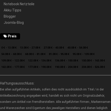
Notebook Netzteile
Akku Tipps
Blogger
Joomla-Blog
Preis
0 € - 13.08 €
13.08 € - 27.08 €
27.08 € - 40.08 €
40.08 € - 54.08 €
54.08 € - 68.08 €
68.08 € - 81.08 €
81.08 € - 95.08 €
95.08 € - 109.08 €
109.08 € - 122.08 €
122.08 € - 136.08 €
136.08 € - 150.08 €
150.08 € - 163.08 €
163.08 € - 177.08 €
177.08 € - 190.08 €
190.08 € - 204.08 €
204.08 € - 526.08 €
Haftungsausschluss:
Bei allen aufgeführten Artikeln, sofern dies nicht ausdrücklich im Titel / in der
Artikelbezeichnung angegeben wird, handelt es sich nicht um Originalzubehör,
sondern um Artikel von Fremdherstellern. Alle aufgeführten Firmen-, Markennamen
und Warenzeichen sind Eigentum des jeweiligen Herstellers und dienen lediglich