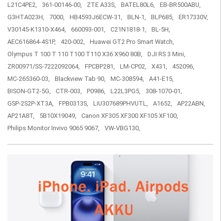
L21C4PE2,
361-00146-00,
ZTE A33S,
BATEL80L6,
EB-BR500ABU,
G3HTA023H,
7000,
HB4593J6ECW-31,
BLN-1,
BLP685,
ER17330V,
V30145-K1310-X464,
660093-001,
C21N1818-1,
BL-5H,
AEC616864-4S1P,
420-002,
Huawei GT2 Pro Smart Watch,
Olympus T 100 T 110 T100 T110 X36 X960 80B,
DJI RS 3 Mini,
ZR00971/SS-7222092064,
FPCBP281,
LM-CP02,
X431,
452096,
MC-265360-03,
Blackview Tab 90,
MC-308594,
A41-E15,
BISON-GT2-5G,
CTR-003,
P0986,
L22L3PG5,
308-1070-01,
GSP-2S2P-XT3A,
FPB0313S,
LiU307689PHVUTL,
A1652,
AP22ABN,
AP21A8T,
5B10X19049,
Canon XF305 XF300 XF105 XF100,
Philips Monitor Invivo 9065 9067,
VW-VBG130,