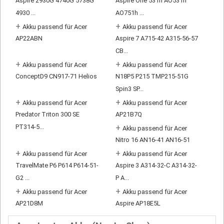
Aspire 2930G 4740G 5738G
Aspire One 531h AO531h
4930 ...
AO751h ...
+
+
Akku passend für Acer
Akku passend für Acer
AP22ABN
Aspire 7 A715-42 A315-56-57
CB...
+
+
Akku passend für Acer
Akku passend für Acer
ConceptD9 CN917-71 Helios
N18P5 P215 TMP215-51G
Spin3 SP...
+
+
Akku passend für Acer
Akku passend für Acer
Predator Triton 300 SE
AP21B7Q
PT314-5...
+
Akku passend für Acer
Nitro 16 AN16-41 AN16-51
+
+
Akku passend für Acer
Akku passend für Acer
TravelMate P6 P614 P614-51-
Aspire 3 A314-32-C A314-32-
G2 ...
P A...
+
+
Akku passend für Acer
Akku passend für Acer
AP21D8M
Aspire AP18E5L