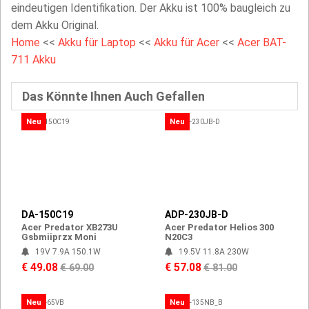
eindeutigen Identifikation. Der Akku ist 100% baugleich zu
dem Akku Original.
Home
<<
Akku für Laptop
<<
Akku für Acer
<<
Acer BAT-
711 Akku
Das Könnte Ihnen Auch Gefallen
Neu
Neu
DA-150C19
ADP-230JB-D
Acer Predator XB273U
Acer Predator Helios 300
Gsbmiiprzx Moni
N20C3
19V 7.9A 150.1W
19.5V 11.8A 230W
€ 49.08
€ 57.08
€ 69.00
€ 81.00
Neu
Neu