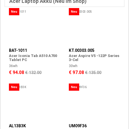
Acer Laptop Akku (Neu Im Shop)
Neu
Neu
BAT-1011
KT.00303.005
Acer Iconia Tab A510 A700
Acer Aspire V5 -122P Series
Tablet PC
3-Cel
36wh
30wh
€ 94.08
€ 97.08
€ 132.00
€ 135.00
Neu
Neu
AL13B3K
UM09F36