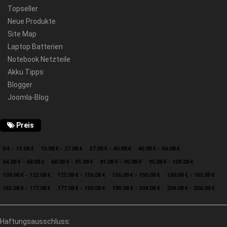
Topseller
Neue Produkte
Site Map
Laptop Batterien
Notebook Netzteile
Akku Tipps
Blogger
Joomla-Blog
Preis
0 € - 13.08 €
13.08 € - 27.08 €
27.08 € - 40.08 €
40.08 € - 54.08 €
54.08 € - 68.08 €
68.08 € - 81.08 €
81.08 € - 95.08 €
95.08 € - 109.08 €
109.08 € - 122.08 €
122.08 € - 136.08 €
136.08 € - 150.08 €
150.08 € - 163.08 €
163.08 € - 177.08 €
177.08 € - 190.08 €
190.08 € - 204.08 €
204.08 € - 526.08 €
Haftungsausschluss: