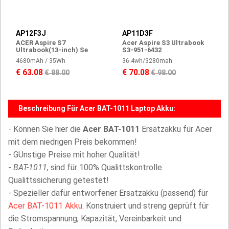
AP12F3J
AP11D3F
ACER Aspire S7
Acer Aspire S3 Ultrabook
Ultrabook(13-inch) Se
S3-951-6432
4680mAh / 35Wh
36.4wh/3280mah
€ 63.08
€ 70.08
€ 88.00
€ 98.00
Beschreibung Für Acer BAT-1011 Laptop Akku:
- Können Sie hier die
Acer BAT-1011
Ersatzakku für Acer
mit dem niedrigen Preis bekommen!
- GÜnstige Preise mit hoher Qualität!
-
BAT-1011,
sind für 100% Qualittskontrolle
Qualittssicherung getestet!
- Spezieller dafür entworfener Ersatzakku (passend) für
Acer BAT-1011 Akku
. Konstruiert und streng geprüft für
die Stromspannung, Kapazität, Vereinbarkeit und