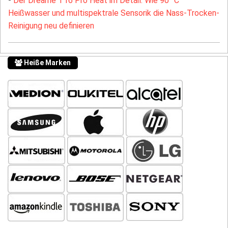
-
Der Dreame T16 Pro Heat im Detail: Wie 90 °C
Heißwasser und multispektrale Sensorik die Nass-Trocken-
Reinigung neu definieren
Heiße Marken