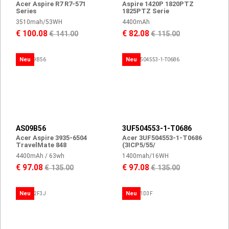
Acer Aspire R7 R7-571
Aspire 1420P 1820PTZ
Series
1825PTZ Serie
3510mah/53WH
4400mAh
€ 100.08
€ 82.08
€ 141.00
€ 115.00
Neu
Neu
AS09B56
3UF504553-1-T0686
Acer Aspire 3935-6504
Acer 3UF504553-1-T0686
TravelMate 848
(3ICP5/55/
4400mAh / 63wh
1400mah/16WH
€ 97.08
€ 97.08
€ 135.00
€ 135.00
Neu
Neu