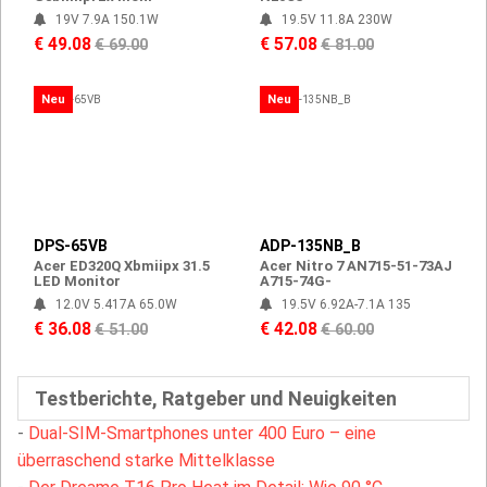
19V 7.9A 150.1W
19.5V 11.8A 230W
€ 49.08
€ 57.08
€ 69.00
€ 81.00
Neu
Neu
DPS-65VB
ADP-135NB_B
Acer ED320Q Xbmiipx 31.5
Acer Nitro 7 AN715-51-73AJ
LED Monitor
A715-74G-
12.0V 5.417A 65.0W
19.5V 6.92A-7.1A 135
€ 36.08
€ 42.08
€ 51.00
€ 60.00
Testberichte, Ratgeber und Neuigkeiten
-
Dual-SIM-Smartphones unter 400 Euro – eine
überraschend starke Mittelklasse