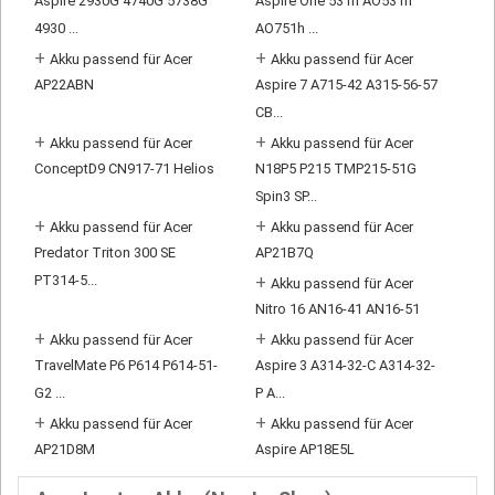
Aspire 2930G 4740G 5738G
Aspire One 531h AO531h
4930 ...
AO751h ...
+
+
Akku passend für Acer
Akku passend für Acer
AP22ABN
Aspire 7 A715-42 A315-56-57
CB...
+
+
Akku passend für Acer
Akku passend für Acer
ConceptD9 CN917-71 Helios
N18P5 P215 TMP215-51G
Spin3 SP...
+
+
Akku passend für Acer
Akku passend für Acer
Predator Triton 300 SE
AP21B7Q
PT314-5...
+
Akku passend für Acer
Nitro 16 AN16-41 AN16-51
+
+
Akku passend für Acer
Akku passend für Acer
TravelMate P6 P614 P614-51-
Aspire 3 A314-32-C A314-32-
G2 ...
P A...
+
+
Akku passend für Acer
Akku passend für Acer
AP21D8M
Aspire AP18E5L