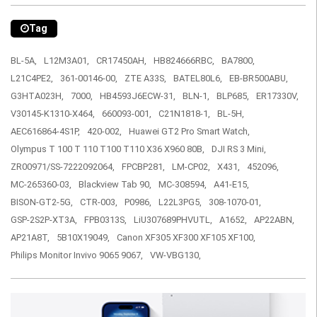
Tag
BL-5A,
L12M3A01,
CR17450AH,
HB824666RBC,
BA7800,
L21C4PE2,
361-00146-00,
ZTE A33S,
BATEL80L6,
EB-BR500ABU,
G3HTA023H,
7000,
HB4593J6ECW-31,
BLN-1,
BLP685,
ER17330V,
V30145-K1310-X464,
660093-001,
C21N1818-1,
BL-5H,
AEC616864-4S1P,
420-002,
Huawei GT2 Pro Smart Watch,
Olympus T 100 T 110 T100 T110 X36 X960 80B,
DJI RS 3 Mini,
ZR00971/SS-7222092064,
FPCBP281,
LM-CP02,
X431,
452096,
MC-265360-03,
Blackview Tab 90,
MC-308594,
A41-E15,
BISON-GT2-5G,
CTR-003,
P0986,
L22L3PG5,
308-1070-01,
GSP-2S2P-XT3A,
FPB0313S,
LiU307689PHVUTL,
A1652,
AP22ABN,
AP21A8T,
5B10X19049,
Canon XF305 XF300 XF105 XF100,
Philips Monitor Invivo 9065 9067,
VW-VBG130,