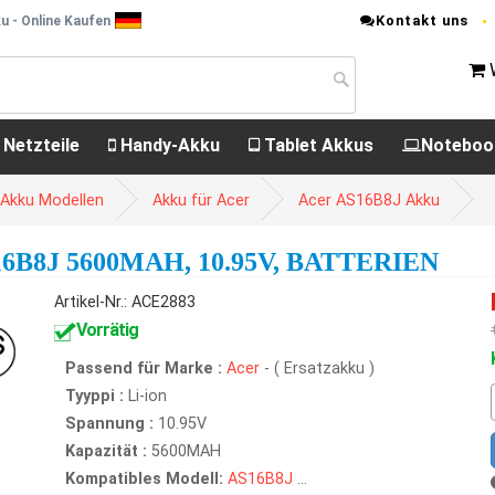
Kontakt uns
u - Online Kaufen
 Netzteile
Handy-Akku
Tablet Akkus
Noteboo
 Akku Modellen
Akku für Acer
Acer AS16B8J Akku
B8J 5600MAH, 10.95V, BATTERIEN
Artikel-Nr.: ACE2883
Vorrätig
Passend für Marke :
Acer
- ( Ersatzakku )
Tyyppi :
Li-ion
Spannung :
10.95V
Kapazität :
5600MAH
Kompatibles Modell:
AS16B8J
...