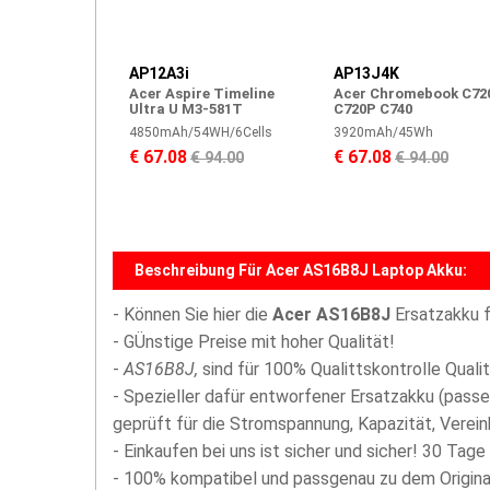
AP12A3i
AP13J4K
Acer Aspire Timeline
Acer Chromebook C72
Ultra U M3-581T
C720P C740
4850mAh/54WH/6Cells
3920mAh/45Wh
€ 67.08
€ 67.08
€ 94.00
€ 94.00
Beschreibung Für Acer AS16B8J Laptop Akku:
- Können Sie hier die
Acer AS16B8J
Ersatzakku f
- GÜnstige Preise mit hoher Qualität!
-
AS16B8J,
sind für 100% Qualittskontrolle Quali
- Spezieller dafür entworfener Ersatzakku (passe
geprüft für die Stromspannung, Kapazität, Vereinb
- Einkaufen bei uns ist sicher und sicher! 30 Tage
- 100% kompatibel und passgenau zu dem Origina