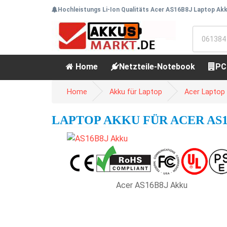
Hochleistungs Li-Ion Qualitäts Acer AS16B8J Laptop Akk
Home
Netzteile-Notebook
PC
Home
Akku für Laptop
Acer Laptop
LAPTOP AKKU FÜR ACER AS16
Acer AS16B8J Akku