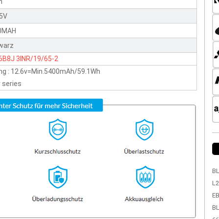
n
95V
0MAH
warz
6B8J
3INR/19/65-2
ng : 12.6v=Min.5400mAh/59.1Wh
 series
BL
L2
EB
BL