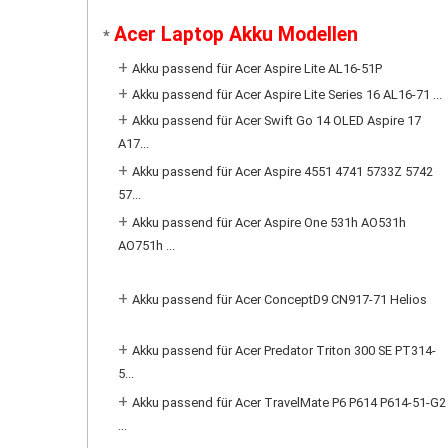
Acer Laptop Akku Modellen
*
+
Akku passend für Acer Aspire Lite AL16-51P
+
Akku passend für Acer Aspire Lite Series 16 AL16-71 ...
+
Akku passend für Acer Swift Go 14 OLED Aspire 17
A17...
+
Akku passend für Acer Aspire 4551 4741 5733Z 5742
57...
+
Akku passend für Acer Aspire One 531h AO531h
AO751h ...
+
Akku passend für Acer ConceptD9 CN917-71 Helios
+
Akku passend für Acer Predator Triton 300 SE PT314-
5...
+
Akku passend für Acer TravelMate P6 P614 P614-51-G2
...