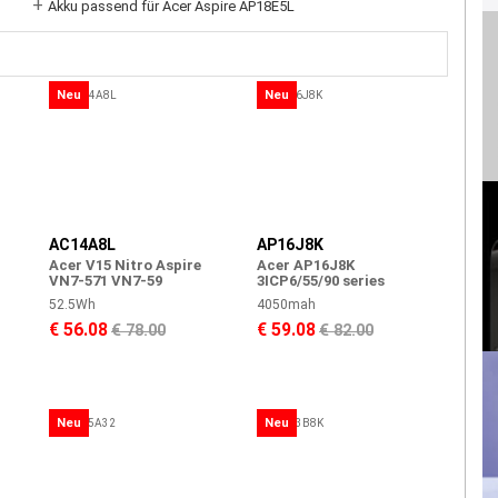
+
Akku passend für Acer Aspire AP18E5L
Neu
Neu
AC14A8L
AP16J8K
Acer V15 Nitro Aspire
Acer AP16J8K
VN7-571 VN7-59
3ICP6/55/90 series
52.5Wh
4050mah
€ 56.08
€ 59.08
€ 78.00
€ 82.00
Neu
Neu