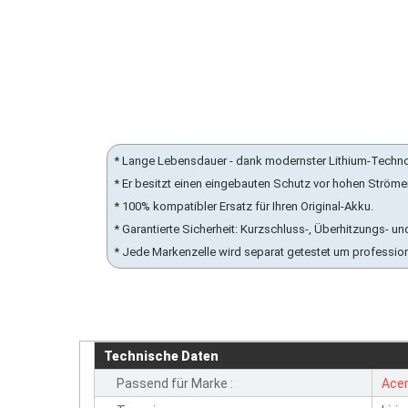
* Lange Lebensdauer - dank modernster Lithium-Techn
* Er besitzt einen eingebauten Schutz vor hohen Ström
* 100% kompatibler Ersatz für Ihren Original-Akku.
* Garantierte Sicherheit: Kurzschluss-, Überhitzungs-
* Jede Markenzelle wird separat getestet um professio
Technische Daten
Passend für Marke :
Ace