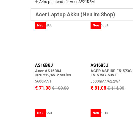
+
Akku passend für Acer AP21D8M
Acer Laptop Akku (Neu Im Shop)
Neu
Neu
AS16B8J
AS16B5J
Acer AS16B8J
ACER ASPIRE F5-573G
3INR/19/65-2 series
E5-575G-53VG
5600MAH
5600mAh/62.2Wh
€ 71.08
€ 81.08
€ 100.00
€ 114.00
Neu
Neu