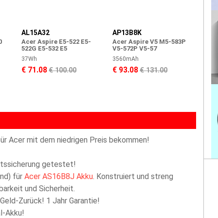
AL15A32
AP13B8K
0
Acer Aspire E5-522 E5-
Acer Aspire V5 M5-583P
522G E5-532 E5
V5-572P V5-57
37Wh
3560mAh
€ 71.08
€ 93.08
€ 100.00
€ 131.00
ür Acer mit dem niedrigen Preis bekommen!
ttssicherung getestet!
nd) für
Acer AS16B8J Akku
. Konstruiert und streng
arkeit und Sicherheit.
 Geld-Zurück! 1 Jahr Garantie!
l-Akku!