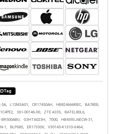
Tag
-5A,
L12M3A01,
CR17450AH,
HB824666RBC,
BA7800,
1C4PE2,
361-00146-00,
ZTE A33S,
BATEL80L6,
-BR500ABU,
G3HTA023H,
7000,
HB4593J6ECW-31,
N-1,
BLP685,
ER17330V,
V30145-K1310-X464,