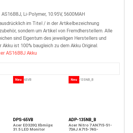
e AS16B8J, Li-Polymer, 10.95V, 5600MAH
 ausdrücklich im Titel / in der Artikelbezeichnung
zubehör, sondern um Artikel von Fremdherstellern. Alle
chen sind Eigentum des jeweiligen Herstellers und
er Akku ist 100% baugleich zu dem Akku Original.
er AS16B8J Akku
Neu
Neu
DPS-65VB
ADP-135NB_B
Acer ED320Q Xbmiipx
Acer Nitro 7 AN715-51-
31.5 LED Monitor
73AJ A715-74G-