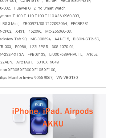
0093-001,
C21N1818-1,
BL-5H,
AEC616864-4S1P,
0-002,
Huawei GT2 Pro Smart Watch,
ympus T 100 T 110 T100 T110 X36 X960 80B,
I RS 3 Mini,
ZR00971/SS-7222092064,
FPCBP281,
-CP02,
X431,
452096,
MC-265360-03,
ackview Tab 90,
MC-308594,
A41-E15,
BISON-GT2-5G,
R-003,
P0986,
L22L3PG5,
308-1070-01,
P-2S2P-XT3A,
FPB0313S,
LiU307689PHVUTL,
A1652,
P22ABN,
AP21A8T,
5B10X19049,
non XF305 XF300 XF105 XF100,
ilips Monitor Invivo 9065 9067,
VW-VBG130,