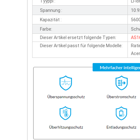
Tyyppi :
Li-io
Spannung :
10.
Kapazität :
560
Farbe:
Sch
Dieser Artikel ersetzt folgende Typen:
AS1
Dieser Artikel passt für folgende Modelle:
Rati
Acer