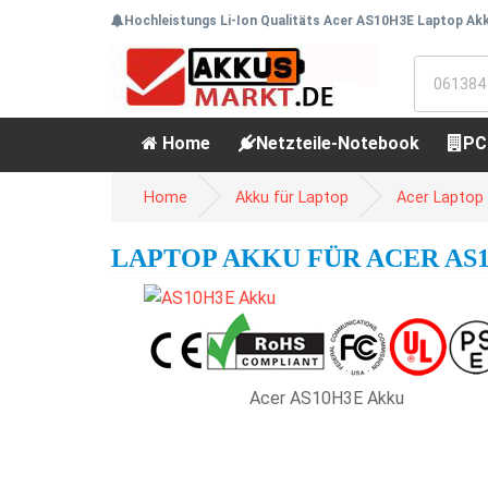
Hochleistungs Li-Ion Qualitäts Acer AS10H3E Laptop Akk
Home
Netzteile-Notebook
PC
Home
Akku für Laptop
Acer Laptop
LAPTOP AKKU FÜR ACER AS10
Acer AS10H3E Akku