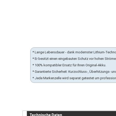
* Lange Lebensdauer - dank modernster Lithium-Techn
* Er besitzt einen eingebauten Schutz vor hohen Ström
* 100% kompatibler Ersatz für Ihren Original-Akku.
* Garantierte Sicherheit: Kurzschluss-, Überhitzungs-
* Jede Markenzelle wird separat getestet um professio
Technische Daten