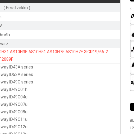
r
- ( Ersatzakku )
n
1V
0mAh
warz
0H31
AS10H3E
AS10H51
AS10H75
AS10H7E
3ICR19/66-2
T2089F
way ID43A series
way ID53A series
way ID49C series
eway ID49C01h
eway ID49C04u
eway ID49C07u
eway ID49C08u
eway ID49C11u
BL
eway ID49C12u
L2