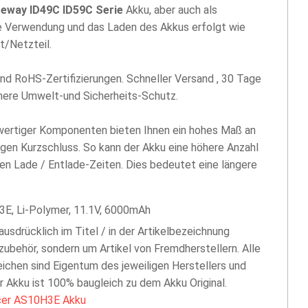
eway ID49C ID59C Serie
Akku, aber auch als
ie Verwendung und das Laden des Akkus erfolgt wie
t/Netzteil.
nd RoHS-Zertifizierungen. Schneller Versand , 30 Tage
öhere Umwelt-und Sicherheits-Schutz.
hwertiger Komponenten bieten Ihnen ein hohes Maß an
egen Kurzschluss. So kann der Akku eine höhere Anzahl
len Lade / Entlade-Zeiten. Dies bedeutet eine längere
3E, Li-Polymer, 11.1V, 6000mAh
 ausdrücklich im Titel / in der Artikelbezeichnung
zubehör, sondern um Artikel von Fremdherstellern. Alle
chen sind Eigentum des jeweiligen Herstellers und
er Akku ist 100% baugleich zu dem Akku Original.
er AS10H3E Akku