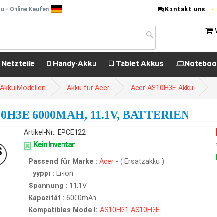
Kontakt uns
u - Online Kaufen
 Netzteile
Handy-Akku
Tablet Akkus
Noteboo
 Akku Modellen
Akku für Acer
Acer AS10H3E Akku
H3E 6000MAH, 11.1V, BATTERIEN
Artikel-Nr.: EPCE122
Kein Inventar
Passend für Marke :
Acer
- ( Ersatzakku )
Tyyppi :
Li-ion
Spannung :
11.1V
Kapazität :
6000mAh
Kompatibles Modell:
AS10H31
AS10H3E