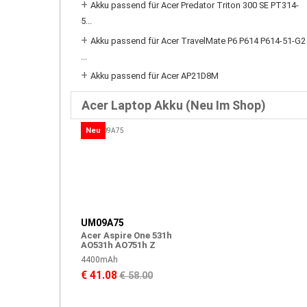
+
Akku passend für Acer Predator Triton 300 SE PT314-
5...
+
Akku passend für Acer TravelMate P6 P614 P614-51-G2
...
+
Akku passend für Acer AP21D8M
Acer Laptop Akku (Neu Im Shop)
Neu
UM09A75
Acer Aspire One 531h
AO531h AO751h Z
4400mAh
€ 41.08
€ 58.00