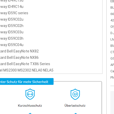
eway ID49C13u
EB
eway ID49C14u
BL
way ID59C series
66
eway ID59C02u
42
eway ID59C02h
Ol
eway ID59C03u
DJ
eway ID59C03h
LM
eway ID59C04u
Bl
ard Bell EasyNote NX82
CT
ard Bell EasyNote NX86
GS
ard Bell EasyNote TX86 Series
A
el MS2300 MS2302 NELA0 NELA5
Ca
Ph