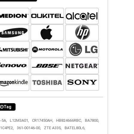
Tag
-5A,
L12M3A01,
CR17450AH,
HB824666RBC,
BA7800,
1C4PE2,
361-00146-00,
ZTE A33S,
BATEL80L6,