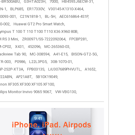
-BR500ABU,
G3HTA023H,
7000,
HB4593J6ECW-31,
N-1,
BLP685,
ER17330V,
V30145-K1310-X464,
0093-001,
C21N1818-1,
BL-5H,
AEC616864-4S1P,
0-002,
Huawei GT2 Pro Smart Watch,
ympus T 100 T 110 T100 T110 X36 X960 80B,
I RS 3 Mini,
ZR00971/SS-7222092064,
FPCBP281,
-CP02,
X431,
452096,
MC-265360-03,
ackview Tab 90,
MC-308594,
A41-E15,
BISON-GT2-5G,
R-003,
P0986,
L22L3PG5,
308-1070-01,
P-2S2P-XT3A,
FPB0313S,
LiU307689PHVUTL,
A1652,
P22ABN,
AP21A8T,
5B10X19049,
non XF305 XF300 XF105 XF100,
ilips Monitor Invivo 9065 9067,
VW-VBG130,