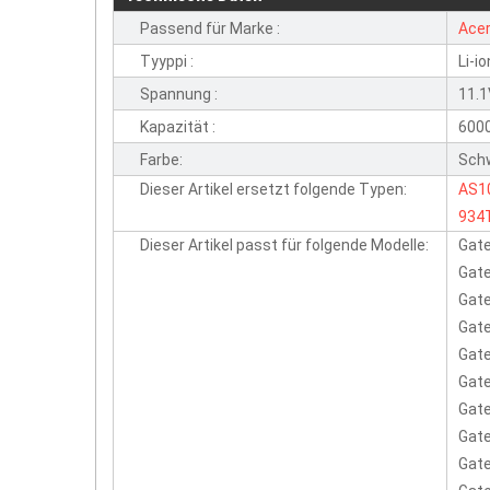
Passend für Marke :
Ace
Tyyppi :
Li-io
Spannung :
11.
Kapazität :
600
Farbe:
Sch
Dieser Artikel ersetzt folgende Typen:
AS1
934
Dieser Artikel passt für folgende Modelle:
Gate
Gate
Gate
Gat
Gat
Gat
Gat
Gat
Gat