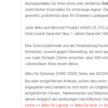
Austauschakku für Ihren alten oder defekten
Gat
zusätzlicher Ersatzakku für unterwegs eignet. D
gewohnt, problemlos über Ihr Standard-Ladegerä
Jede Akku und Netzteil Produkt erfüllt CE, FCC u
Geld-zurück Garantie! Neu, 1 Jahren Garantie! H
Eine Schutzelektronik und die Verarbeitung hoc
Sicherheit, sowohl gegen Überladung, als auch g
von Lade-Entlade-Zyklen erreichen. über 500 vol
Lebensdauer Ihres neuen Akkus.
Akku für Gateway ID49C ID59C Serie, wie AS10H
Bei allen aufgeführten Artikeln, sofern dies nicht
angegeben wird, handelt es sich nicht um Original
aufgeführten Firmen-, Markennamen und Warenzei
dienen lediglich der eindeutigen Identifikation. D
Home
<<
Akku für Laptop
<<
Akku für Acer
<<
Ac