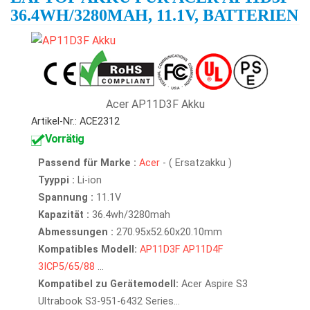
36.4WH/3280MAH, 11.1V, BATTERIEN
Acer AP11D3F Akku
Artikel-Nr.: ACE2312
Vorrätig
Passend für Marke :
Acer
- ( Ersatzakku )
Tyyppi :
Li-ion
Spannung :
11.1V
Kapazität :
36.4wh/3280mah
Abmessungen :
270.95x52.60x20.10mm
Kompatibles Modell:
AP11D3F
AP11D4F
3ICP5/65/88
...
Kompatibel zu Gerätemodell:
Acer Aspire S3
Ultrabook S3-951-6432 Series...