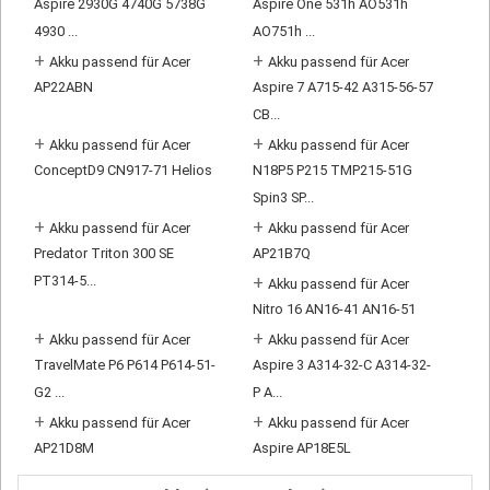
Aspire 2930G 4740G 5738G
Aspire One 531h AO531h
4930 ...
AO751h ...
+
+
Akku passend für Acer
Akku passend für Acer
AP22ABN
Aspire 7 A715-42 A315-56-57
CB...
+
+
Akku passend für Acer
Akku passend für Acer
ConceptD9 CN917-71 Helios
N18P5 P215 TMP215-51G
Spin3 SP...
+
+
Akku passend für Acer
Akku passend für Acer
Predator Triton 300 SE
AP21B7Q
PT314-5...
+
Akku passend für Acer
Nitro 16 AN16-41 AN16-51
+
+
Akku passend für Acer
Akku passend für Acer
TravelMate P6 P614 P614-51-
Aspire 3 A314-32-C A314-32-
G2 ...
P A...
+
+
Akku passend für Acer
Akku passend für Acer
AP21D8M
Aspire AP18E5L