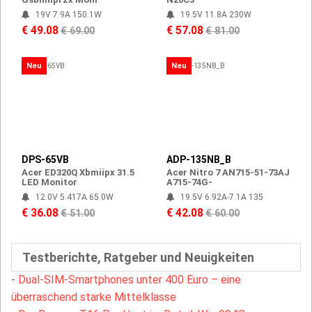
19V 7.9A 150.1W
19.5V 11.8A 230W
€ 49.08
€ 57.08
€ 69.00
€ 81.00
Neu
Neu
DPS-65VB
ADP-135NB_B
Acer ED320Q Xbmiipx 31.5
Acer Nitro 7 AN715-51-73AJ
LED Monitor
A715-74G-
12.0V 5.417A 65.0W
19.5V 6.92A-7.1A 135
€ 36.08
€ 42.08
€ 51.00
€ 60.00
Testberichte, Ratgeber und Neuigkeiten
-
Dual-SIM-Smartphones unter 400 Euro – eine
überraschend starke Mittelklasse