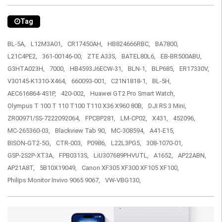
Tag
BL-5A,
L12M3A01,
CR17450AH,
HB824666RBC,
BA7800,
L21C4PE2,
361-00146-00,
ZTE A33S,
BATEL80L6,
EB-BR500ABU,
G3HTA023H,
7000,
HB4593J6ECW-31,
BLN-1,
BLP685,
ER17330V,
V30145-K1310-X464,
660093-001,
C21N1818-1,
BL-5H,
AEC616864-4S1P,
420-002,
Huawei GT2 Pro Smart Watch,
Olympus T 100 T 110 T100 T110 X36 X960 80B,
DJI RS 3 Mini,
ZR00971/SS-7222092064,
FPCBP281,
LM-CP02,
X431,
452096,
MC-265360-03,
Blackview Tab 90,
MC-308594,
A41-E15,
BISON-GT2-5G,
CTR-003,
P0986,
L22L3PG5,
308-1070-01,
GSP-2S2P-XT3A,
FPB0313S,
LiU307689PHVUTL,
A1652,
AP22ABN,
AP21A8T,
5B10X19049,
Canon XF305 XF300 XF105 XF100,
Philips Monitor Invivo 9065 9067,
VW-VBG130,