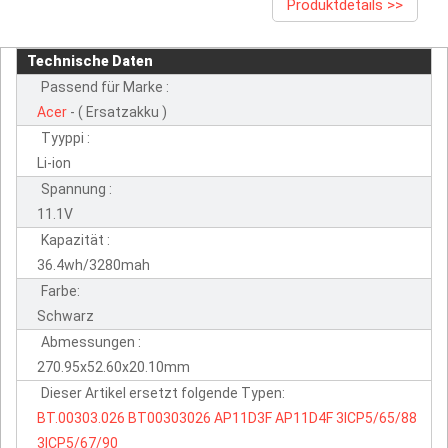
Produktdetails >>
Technische Daten
Passend für Marke :
Acer
- ( Ersatzakku )
Tyyppi :
Li-ion
Spannung :
11.1V
Kapazität :
36.4wh/3280mah
Farbe:
Schwarz
Abmessungen :
270.95x52.60x20.10mm
Dieser Artikel ersetzt folgende Typen:
BT.00303.026
BT00303026
AP11D3F
AP11D4F
3ICP5/65/88
3ICP5/67/90