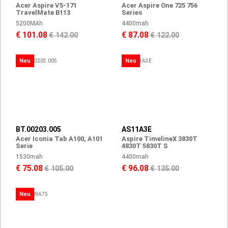
Acer Aspire V5-171
Acer Aspire One 725 756
TravelMate B113
Series
5200MAh
4400mah
€ 101.08
€ 87.08
€ 142.00
€ 122.00
Neu
Neu
BT.00203.005
AS11A3E
Acer Iconia Tab A100, A101
Aspire TimelineX 3830T
Serie
4830T 5830T S
1530mah
4400mah
€ 75.08
€ 96.08
€ 105.00
€ 135.00
Neu