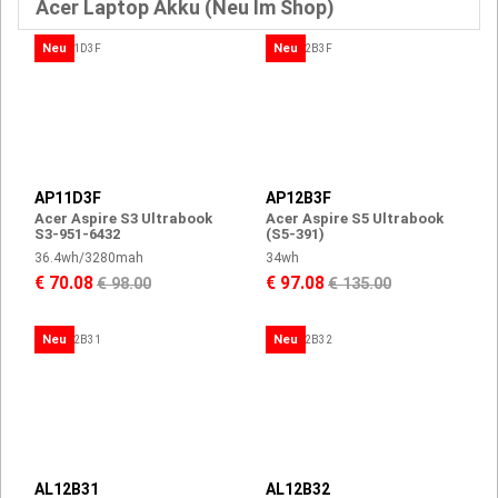
Acer Laptop Akku (Neu Im Shop)
Neu
Neu
AP11D3F
AP12B3F
Acer Aspire S3 Ultrabook
Acer Aspire S5 Ultrabook
S3-951-6432
(S5-391)
36.4wh/3280mah
34wh
€ 70.08
€ 97.08
€ 98.00
€ 135.00
Neu
Neu
AL12B31
AL12B32