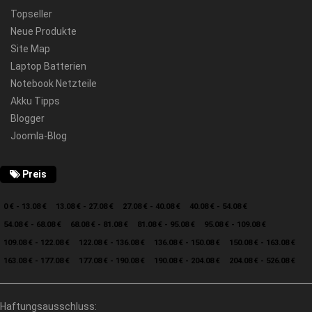
Topseller
Neue Produkte
Site Map
Laptop Batterien
Notebook Netzteile
Akku Tipps
Blogger
Joomla-Blog
Preis
0 € - 13.08 €
13.08 € - 27.08 €
27.08 € - 40.08 €
40.08 € - 54.08 €
54.08 € - 68.08 €
68.08 € - 81.08 €
81.08 € - 95.08 €
95.08 € - 109.08 €
109.08 € - 122.08 €
122.08 € - 136.08 €
136.08 € - 150.08 €
150.08 € - 163.08 €
163.08 € - 177.08 €
177.08 € - 190.08 €
190.08 € - 204.08 €
204.08 € - 526.08 €
Haftungsausschluss: