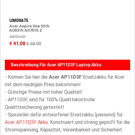
UM09A75
Acer Aspire One 531h
AO531h AO751h Z
4400mAh
€ 41.08
€ 58.00
Beschreibung Für Acer AP11D3F Laptop Akku:
- Können Sie hier die
Acer AP11D3F
Ersatzakku für Acer
mit dem niedrigen Preis bekommen!
- GÜnstige Preise mit hoher Qualität!
-
AP11D3F,
sind für 100% Qualittskontrolle
Qualittssicherung getestet!
- Spezieller dafür entworfener Ersatzakku (passend) für
Acer AP11D3F Akku
. Konstruiert und streng geprüft für die
Stromspannung, Kapazität, Vereinbarkeit und Sicherheit.