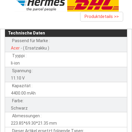
Produktdetails >>
Technische Daten
Passend für Marke :
Acer
- ( Ersatzakku )
Tyyppi :
li-ion
Spannung :
11.10 V
Kapazität :
4400.00 mAh
Farbe:
Schwarz
Abmessungen :
223.85*69.30*21.35 mm
Dieser Artikel ersetzt folgende Typen: