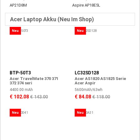
AP21D8M
Aspire AP18E5L
Acer Laptop Akku (Neu Im Shop)
Neu
Neu
BTP-50T3
LC32SD128
Acer TravelMate 370 371
Acer AS1820 AS1825 Serie
372 374 seri
Acer Aspir
4400.00 mAh
5600mAh/63wh
€ 102.08
€ 84.08
€ 143.00
€ 118.00
Neu
Neu