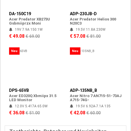
DA-150C19
ADP-230JB-D
Acer Predator XB273U
Acer Predator Helios 300
Gsbmiiprzx Moni
N20C3
19V 7.9A 150.1W
19.5V 11.8A 230W
€ 49.08
€ 57.08
€ 69.00
€ 81.00
Neu
Neu
DPS-65VB
ADP-135NB_B
Acer ED320Q Xbmiipx 31.5
Acer Nitro 7 AN715-51-73AJ
LED Monitor
A715-74G-
12.0V 5.417A 65.0W
19.5V 6.92A-7.1A 135
€ 36.08
€ 42.08
€ 51.00
€ 60.00