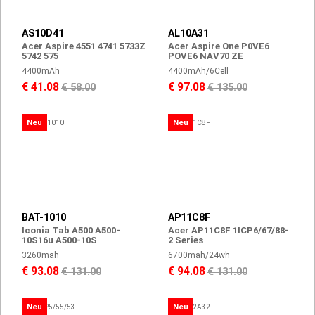
AS10D41
AL10A31
Acer Aspire 4551 4741 5733Z
Acer Aspire One P0VE6
5742 575
POVE6 NAV70 ZE
4400mAh
4400mAh/6Cell
€ 41.08
€ 97.08
€ 58.00
€ 135.00
Neu
Neu
BAT-1010
AP11C8F
Iconia Tab A500 A500-
Acer AP11C8F 1ICP6/67/88-
10S16u A500-10S
2 Series
3260mah
6700mah/24wh
€ 93.08
€ 94.08
€ 131.00
€ 131.00
Neu
Neu