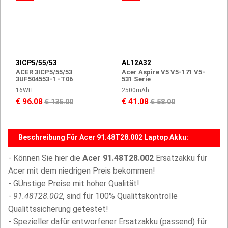
3ICP5/55/53
AL12A32
ACER 3ICP5/55/53
Acer Aspire V5 V5-171 V5-
3UF504553-1 -T06
531 Serie
16WH
2500mAh
€ 96.08
€ 41.08
€ 135.00
€ 58.00
Beschreibung Für Acer 91.48T28.002 Laptop Akku:
- Können Sie hier die
Acer 91.48T28.002
Ersatzakku für
Acer mit dem niedrigen Preis bekommen!
- GÜnstige Preise mit hoher Qualität!
-
91.48T28.002,
sind für 100% Qualittskontrolle
Qualittssicherung getestet!
- Spezieller dafür entworfener Ersatzakku (passend) für