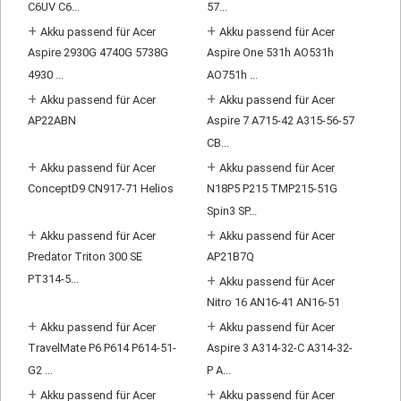
C6UV C6...
57...
+
+
Akku passend für Acer
Akku passend für Acer
Aspire 2930G 4740G 5738G
Aspire One 531h AO531h
4930 ...
AO751h ...
+
+
Akku passend für Acer
Akku passend für Acer
AP22ABN
Aspire 7 A715-42 A315-56-57
CB...
+
+
Akku passend für Acer
Akku passend für Acer
ConceptD9 CN917-71 Helios
N18P5 P215 TMP215-51G
Spin3 SP...
+
+
Akku passend für Acer
Akku passend für Acer
Predator Triton 300 SE
AP21B7Q
PT314-5...
+
Akku passend für Acer
Nitro 16 AN16-41 AN16-51
+
+
Akku passend für Acer
Akku passend für Acer
TravelMate P6 P614 P614-51-
Aspire 3 A314-32-C A314-32-
G2 ...
P A...
+
+
Akku passend für Acer
Akku passend für Acer