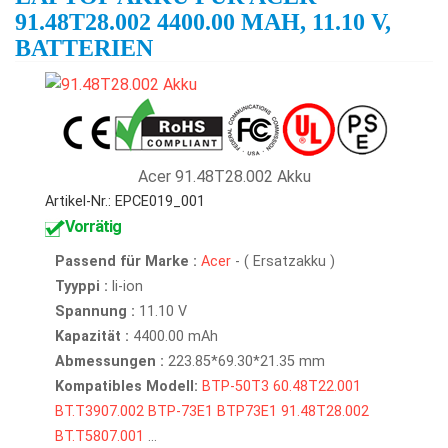
91.48T28.002 4400.00 MAH, 11.10 V,
BATTERIEN
Acer 91.48T28.002 Akku
Artikel-Nr.: EPCE019_001
Vorrätig
Passend für Marke :
Acer
- ( Ersatzakku )
Tyyppi :
li-ion
Spannung :
11.10 V
Kapazität :
4400.00 mAh
Abmessungen :
223.85*69.30*21.35 mm
Kompatibles Modell:
BTP-50T3
60.48T22.001
BT.T3907.002
BTP-73E1
BTP73E1
91.48T28.002
BT.T5807.001
...