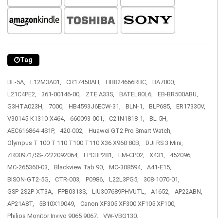
Tag
BL-5A,
L12M3A01,
CR17450AH,
HB824666RBC,
BA7800,
L21C4PE2,
361-00146-00,
ZTE A33S,
BATEL80L6,
EB-BR500ABU,
G3HTA023H,
7000,
HB4593J6ECW-31,
BLN-1,
BLP685,
ER17330V,
V30145-K1310-X464,
660093-001,
C21N1818-1,
BL-5H,
AEC616864-4S1P,
420-002,
Huawei GT2 Pro Smart Watch,
Olympus T 100 T 110 T100 T110 X36 X960 80B,
DJI RS 3 Mini,
ZR00971/SS-7222092064,
FPCBP281,
LM-CP02,
X431,
452096,
MC-265360-03,
Blackview Tab 90,
MC-308594,
A41-E15,
BISON-GT2-5G,
CTR-003,
P0986,
L22L3PG5,
308-1070-01,
GSP-2S2P-XT3A,
FPB0313S,
LiU307689PHVUTL,
A1652,
AP22ABN,
AP21A8T,
5B10X19049,
Canon XF305 XF300 XF105 XF100,
Philips Monitor Invivo 9065 9067,
VW-VBG130,