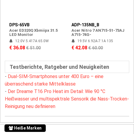
DPS-65VB
ADP-135NB_B
Acer ED320Q Xbmiipx 31.5
Acer Nitro 7 AN715-51-73AJ
LED Monitor
A715-74G-
12.0V 5.417A 65.0W
19.5V 6.92A-7.1A 135
€ 36.08
€ 42.08
€ 51.00
€ 60.00
Testberichte, Ratgeber und Neuigkeiten
-
Dual-SIM-Smartphones unter 400 Euro – eine
überraschend starke Mittelklasse
-
Der Dreame T16 Pro Heat im Detail: Wie 90 °C
Heißwasser und multispektrale Sensorik die Nass-Trocken-
Reinigung neu definieren
Heiße Marken