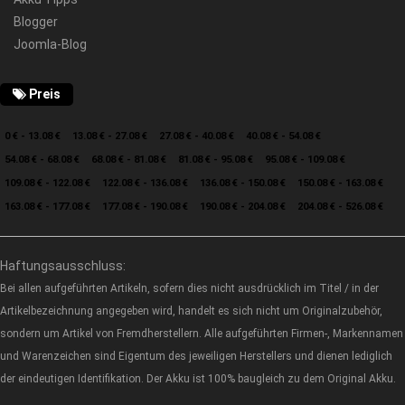
Blogger
Joomla-Blog
Preis
0 € - 13.08 €
13.08 € - 27.08 €
27.08 € - 40.08 €
40.08 € - 54.08 €
54.08 € - 68.08 €
68.08 € - 81.08 €
81.08 € - 95.08 €
95.08 € - 109.08 €
109.08 € - 122.08 €
122.08 € - 136.08 €
136.08 € - 150.08 €
150.08 € - 163.08 €
163.08 € - 177.08 €
177.08 € - 190.08 €
190.08 € - 204.08 €
204.08 € - 526.08 €
Haftungsausschluss:
Bei allen aufgeführten Artikeln, sofern dies nicht ausdrücklich im Titel / in der
Artikelbezeichnung angegeben wird, handelt es sich nicht um Originalzubehör,
sondern um Artikel von Fremdherstellern. Alle aufgeführten Firmen-, Markennamen
und Warenzeichen sind Eigentum des jeweiligen Herstellers und dienen lediglich
der eindeutigen Identifikation. Der Akku ist 100% baugleich zu dem Original Akku.