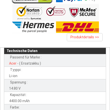
Produktdetails >>
Technische Daten
Passend für Marke :
Acer
- ( Ersatzakku )
Tyyppi :
Li-ion
Spannung :
14.80 V
Kapazität :
4400.00 mAh
Farbe: