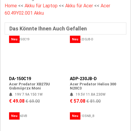
Home
<<
Akku für Laptop
<<
Akku für Acer
<<
Acer
60.49Y02.001 Akku
Das Könnte Ihnen Auch Gefallen
Neu
Neu
DA-150C19
ADP-230JB-D
Acer Predator XB273U
Acer Predator Helios 300
Gsbmiiprzx Moni
N20C3
19V 7.9A 150.1W
19.5V 11.8A 230W
€ 49.08
€ 57.08
€ 69.00
€ 81.00
Neu
Neu