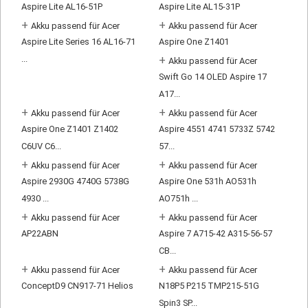
Aspire Lite AL16-51P
Aspire Lite AL15-31P
+
+
Akku passend für Acer
Akku passend für Acer
Aspire Lite Series 16 AL16-71
Aspire One Z1401
...
+
Akku passend für Acer
Swift Go 14 OLED Aspire 17
A17...
+
+
Akku passend für Acer
Akku passend für Acer
Aspire One Z1401 Z1402
Aspire 4551 4741 5733Z 5742
C6UV C6...
57...
+
+
Akku passend für Acer
Akku passend für Acer
Aspire 2930G 4740G 5738G
Aspire One 531h AO531h
4930 ...
AO751h ...
+
+
Akku passend für Acer
Akku passend für Acer
AP22ABN
Aspire 7 A715-42 A315-56-57
CB...
+
+
Akku passend für Acer
Akku passend für Acer
ConceptD9 CN917-71 Helios
N18P5 P215 TMP215-51G
Spin3 SP...