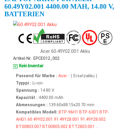
60.49Y02.001 4400.00 MAH, 14.80 V,
BATTERIEN
Acer 60.49Y02.001 Akku
Artikel-Nr.: EPCE012_002
Kein Inventar
Passend für Marke :
Acer
- ( Ersatzakku )
Tyyppi :
Li-ion
Spannung :
14.80 V
Kapazität :
4400.00 mAh
Abmessungen :
139.60x88.15x20.70 mm
Kompatibles Modell:
BTP-96H1
BTP-63D1
BTP-
AHD1
60.49Y02.001
91.49Y28.001
91.49Y28.002
BT.00803.007
BT.00805.002
BT.T2803.001
...