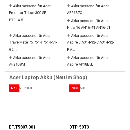
+
+
Akku passend für Acer
Akku passend für Acer
Predator Triton 300 SE
AP21B7Q
PT314-5...
+
Akku passend für Acer
Nitro 16 AN16-41 AN16-51
+
+
Akku passend für Acer
Akku passend für Acer
TravelMate P6 P614 P614-51-
Aspire 3 A314-32-C A314-32-
G2 ...
P A...
+
+
Akku passend für Acer
Akku passend für Acer
AP21D8M
Aspire AP18E5L
Acer Laptop Akku (Neu Im Shop)
Neu
Neu
BT.T5807.001
BTP-50T3