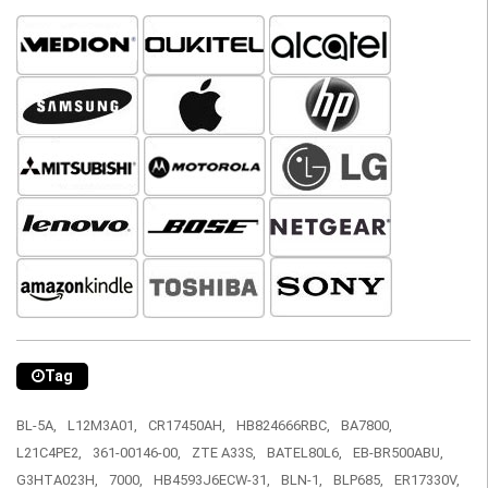
Tag
BL-5A,
L12M3A01,
CR17450AH,
HB824666RBC,
BA7800,
L21C4PE2,
361-00146-00,
ZTE A33S,
BATEL80L6,
EB-BR500ABU,
G3HTA023H,
7000,
HB4593J6ECW-31,
BLN-1,
BLP685,
ER17330V,