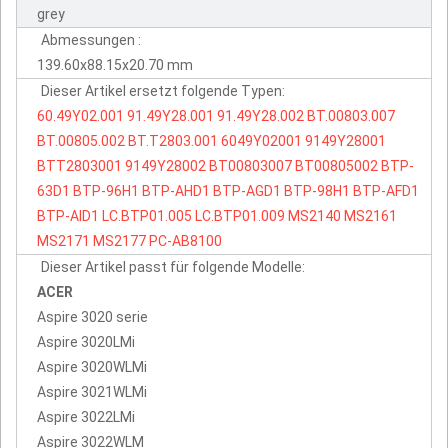
grey
Abmessungen :
139.60x88.15x20.70 mm
Dieser Artikel ersetzt folgende Typen:
60.49Y02.001
91.49Y28.001
91.49Y28.002
BT.00803.007
BT.00805.002
BT.T2803.001
6049Y02001
9149Y28001
BTT2803001
9149Y28002
BT00803007
BT00805002
BTP-
63D1
BTP-96H1
BTP-AHD1
BTP-AGD1
BTP-98H1
BTP-AFD1
BTP-AID1
LC.BTP01.005
LC.BTP01.009
MS2140
MS2161
MS2171
MS2177
PC-AB8100
Dieser Artikel passt für folgende Modelle:
ACER
Aspire 3020 serie
Aspire 3020LMi
Aspire 3020WLMi
Aspire 3021WLMi
Aspire 3022LMi
Aspire 3022WLM