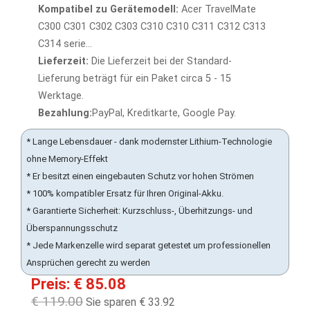
Kompatibel zu Gerätemodell:
Acer TravelMate
C300 C301 C302 C303 C310 C310 C311 C312 C313
C314 serie...
Lieferzeit:
Die Lieferzeit bei der Standard-
Lieferung beträgt für ein Paket circa 5 - 15
Werktage.
Bezahlung:
PayPal, Kreditkarte, Google Pay.
* Lange Lebensdauer - dank modernster Lithium-Technologie
ohne Memory-Effekt
* Er besitzt einen eingebauten Schutz vor hohen Strömen
* 100% kompatibler Ersatz für Ihren Original-Akku.
* Garantierte Sicherheit: Kurzschluss-, Überhitzungs- und
Überspannungsschutz
* Jede Markenzelle wird separat getestet um professionellen
Ansprüchen gerecht zu werden
Preis: € 85.08
€ 119.00
Sie sparen € 33.92