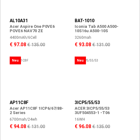
AL10A31
BAT-1010
Acer Aspire One P0VE6
Iconia Tab A500 A500-
POVE6 NAV70 ZE
10S16u A500-10S
4400mAh/6Cell
3260mah
€ 97.08
€ 93.08
€ 135.00
€ 131.00
Neu
Neu
AP11C8F
3ICP5/55/53
Acer AP11C8F 1ICP6/67/88-
ACER 3ICP5/55/53
2 Series
3UF504553-1 -T06
6700mah/24wh
16WH
€ 94.08
€ 96.08
€ 131.00
€ 135.00