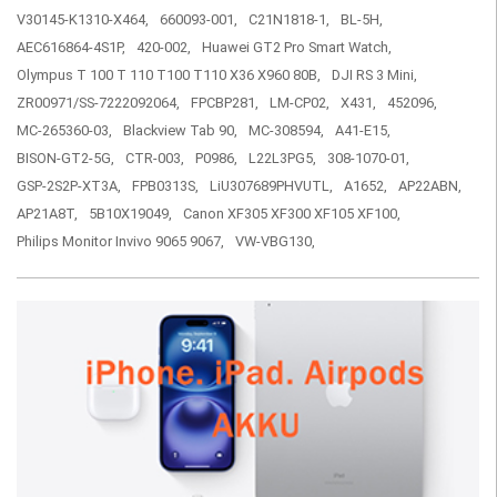
V30145-K1310-X464,
660093-001,
C21N1818-1,
BL-5H,
AEC616864-4S1P,
420-002,
Huawei GT2 Pro Smart Watch,
Olympus T 100 T 110 T100 T110 X36 X960 80B,
DJI RS 3 Mini,
ZR00971/SS-7222092064,
FPCBP281,
LM-CP02,
X431,
452096,
MC-265360-03,
Blackview Tab 90,
MC-308594,
A41-E15,
BISON-GT2-5G,
CTR-003,
P0986,
L22L3PG5,
308-1070-01,
GSP-2S2P-XT3A,
FPB0313S,
LiU307689PHVUTL,
A1652,
AP22ABN,
AP21A8T,
5B10X19049,
Canon XF305 XF300 XF105 XF100,
Philips Monitor Invivo 9065 9067,
VW-VBG130,