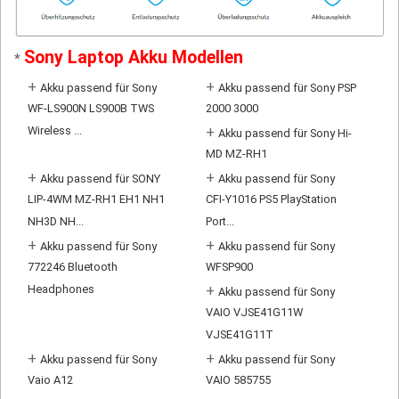
Sony Laptop Akku Modellen
*
+
+
Akku passend für Sony
Akku passend für Sony PSP
WF-LS900N LS900B TWS
2000 3000
Wireless ...
+
Akku passend für Sony Hi-
MD MZ-RH1
+
+
Akku passend für SONY
Akku passend für Sony
LIP-4WM MZ-RH1 EH1 NH1
CFI-Y1016 PS5 PlayStation
NH3D NH...
Port...
+
+
Akku passend für Sony
Akku passend für Sony
772246 Bluetooth
WFSP900
Headphones
+
Akku passend für Sony
VAIO VJSE41G11W
VJSE41G11T
+
+
Akku passend für Sony
Akku passend für Sony
Vaio A12
VAIO 585755