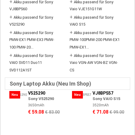
+
+
Akku passend für Sony
Akku passend für Sony
VJ8BPS60
Vaio VJE151G11W
+
+
Akku passend für Sony
Akku passend für Sony
V525290
VAIO S15
+
+
Akku passend für Sony
Akku passend für Sony
PMW-EX1 PMW-EX3 PMW-
PMW-100PMW-200 PMW-EX1
100 PMW-20...
PMW-EX1...
+
+
Akku passend für Sony
Akku passend für Sony
VAIO SVD11 Duo11
Vaio VGN-AW VGN-BZ VGN-
SVD112A1ST
CS
Sony Laptop Akku (Neu Im Shop)
V525290
VJ8BPS57
Neu
Neu
Sony V525290
Sony VAIO S15
3650mAh
3520mAh
€ 59.08
€ 71.08
€ 83.00
€ 99.00