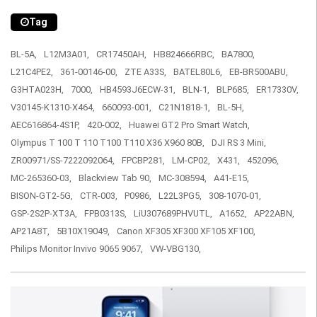
Tag
BL-5A,
L12M3A01,
CR17450AH,
HB824666RBC,
BA7800,
L21C4PE2,
361-00146-00,
ZTE A33S,
BATEL80L6,
EB-BR500ABU,
G3HTA023H,
7000,
HB4593J6ECW-31,
BLN-1,
BLP685,
ER17330V,
V30145-K1310-X464,
660093-001,
C21N1818-1,
BL-5H,
AEC616864-4S1P,
420-002,
Huawei GT2 Pro Smart Watch,
Olympus T 100 T 110 T100 T110 X36 X960 80B,
DJI RS 3 Mini,
ZR00971/SS-7222092064,
FPCBP281,
LM-CP02,
X431,
452096,
MC-265360-03,
Blackview Tab 90,
MC-308594,
A41-E15,
BISON-GT2-5G,
CTR-003,
P0986,
L22L3PG5,
308-1070-01,
GSP-2S2P-XT3A,
FPB0313S,
LiU307689PHVUTL,
A1652,
AP22ABN,
AP21A8T,
5B10X19049,
Canon XF305 XF300 XF105 XF100,
Philips Monitor Invivo 9065 9067,
VW-VBG130,