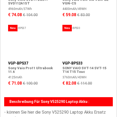
SVD112A1ST
VGN-CS
4960mAh/37Wh
4400mAh/49WH
€ 74.08
€ 59.08
€ 104.00
€ 83.00
Neu
Neu
VGP-BPS37
VGP-BPS33
Sony Vaio Pro11 Ultrabook
SONY VAIO SVT-14 SVT-15
11.6
T14 T15 Touc
4125mAh
3760mAh/43WH
€ 71.08
€ 82.08
€ 100.00
€ 114.00
Beschreibung Für Sony V525290 Laptop Akku :
- können Sie hier die Sony V525290 Laptop Akku Ersatz