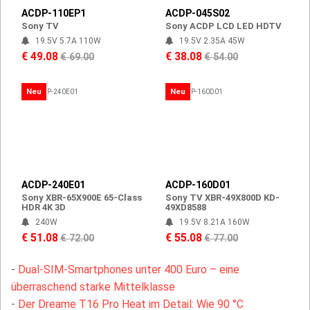
ACDP-110EP1
ACDP-045S02
Sony TV
Sony ACDP LCD LED HDTV
19.5V 5.7A 110W
19.5V 2.35A 45W
€ 49.08
€ 38.08
€ 69.00
€ 54.00
Neu
Neu
ACDP-240E01
ACDP-160D01
Sony XBR-65X900E 65-Class
Sony TV XBR-49X800D KD-
HDR 4K 3D
49XD8588
240W
19.5V 8.21A 160W
€ 51.08
€ 55.08
€ 72.00
€ 77.00
-
Dual-SIM-Smartphones unter 400 Euro – eine
überraschend starke Mittelklasse
-
Der Dreame T16 Pro Heat im Detail: Wie 90 °C