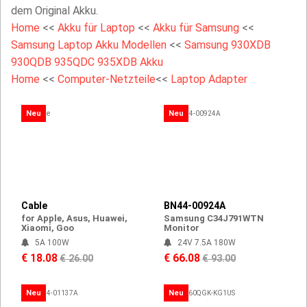
dem Original Akku.
Home
<<
Akku für Laptop
<<
Akku für Samsung
<<
Samsung Laptop Akku Modellen
<<
Samsung 930XDB
930QDB 935QDC 935XDB Akku
Home
<<
Computer-Netzteile
<<
Laptop Adapter
Neu
Neu
Cable
BN44-00924A
for Apple, Asus, Huawei,
Samsung C34J791WTN
Xiaomi, Goo
Monitor
5A 100W
24V 7.5A 180W
€ 18.08
€ 66.08
€ 26.00
€ 93.00
Neu
Neu