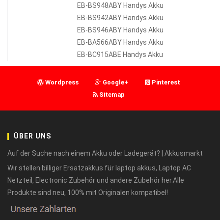
EB-BS948ABY Handys Akku
EB-BS942ABY Handys Akku
EB-BS946ABY Handys Akku
EB-BA566ABY Handys Akku
EB-BC915ABE Handys Akku
Wordpress
Google+
Pinterest
Sitemap
ÜBER UNS
Auf der Suche nach einem Akku oder Ladegerät? | Akkusmarkt
Wir stellen billiger Ersatzakkus für laptop akkus, Laptop AC
Netzteil, Electronic Zubehör und andere Zubehör her.Alle
Produkte sind neu, 100% mit Originalen kompatibel!