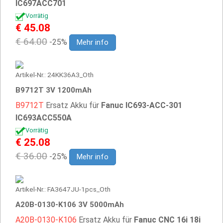
IC697ACC701
Vorrätig
€ 45.08
€ 64.00
-25%
Mehr info
Artikel-Nr.: 24KK36A3_Oth
B9712T 3V 1200mAh
B9712T
Ersatz Akku für
Fanuc IC693-ACC-301
IC693ACC550A
Vorrätig
€ 25.08
€ 36.00
-25%
Mehr info
Artikel-Nr.: FA3647JU-1pcs_Oth
A20B-0130-K106 3V 5000mAh
A20B-0130-K106
Ersatz Akku für
Fanuc CNC 16i 18i