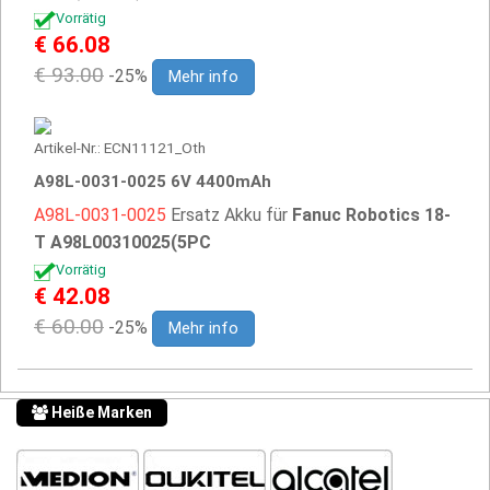
Vorrätig
€ 66.08
€ 93.00
-25%
Mehr info
Artikel-Nr.: ECN11121_Oth
A98L-0031-0025 6V 4400mAh
A98L-0031-0025
Ersatz Akku für
Fanuc Robotics 18-
T A98L00310025(5PC
Vorrätig
€ 42.08
€ 60.00
-25%
Mehr info
Heiße Marken