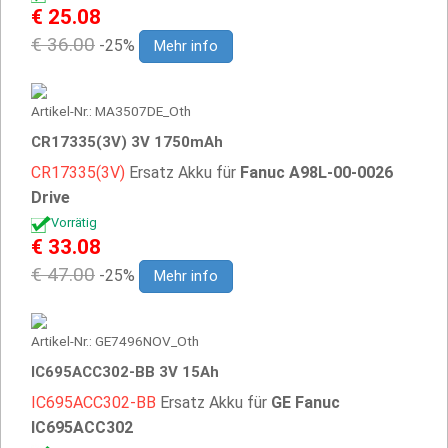
€ 25.08
€ 36.00
-25%
Mehr info
Artikel-Nr.: MA3507DE_Oth
CR17335(3V) 3V 1750mAh
CR17335(3V)
Ersatz Akku für
Fanuc A98L-00-0026
Drive
Vorrätig
€ 33.08
€ 47.00
-25%
Mehr info
Artikel-Nr.: GE7496NOV_Oth
IC695ACC302-BB 3V 15Ah
IC695ACC302-BB
Ersatz Akku für
GE Fanuc
IC695ACC302