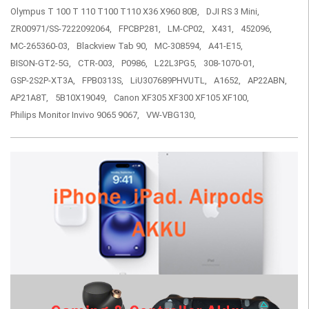
Olympus T 100 T 110 T100 T110 X36 X960 80B,
DJI RS 3 Mini,
ZR00971/SS-7222092064,
FPCBP281,
LM-CP02,
X431,
452096,
MC-265360-03,
Blackview Tab 90,
MC-308594,
A41-E15,
BISON-GT2-5G,
CTR-003,
P0986,
L22L3PG5,
308-1070-01,
GSP-2S2P-XT3A,
FPB0313S,
LiU307689PHVUTL,
A1652,
AP22ABN,
AP21A8T,
5B10X19049,
Canon XF305 XF300 XF105 XF100,
Philips Monitor Invivo 9065 9067,
VW-VBG130,