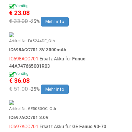
Vorrätig
€ 23.08
€ 33.00
-25%
Mehr info
Artikel-Nr.: FA5244DE_Oth
IC698ACC701 3V 3000mAh
IC698ACC701
Ersatz Akku für
Fanuc
44A747665001R03
Vorrätig
€ 36.08
€ 51.00
-25%
Mehr info
Artikel-Nr.: GE5083OC_Oth
IC697ACC701 3.0V
IC697ACC701
Ersatz Akku für
GE Fanuc 90-70