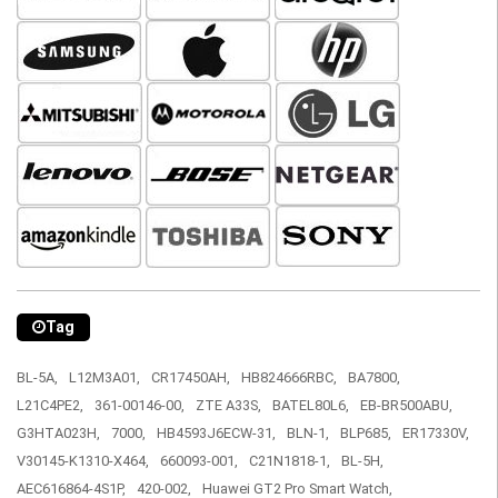
Tag
BL-5A,
L12M3A01,
CR17450AH,
HB824666RBC,
BA7800,
L21C4PE2,
361-00146-00,
ZTE A33S,
BATEL80L6,
EB-BR500ABU,
G3HTA023H,
7000,
HB4593J6ECW-31,
BLN-1,
BLP685,
ER17330V,
V30145-K1310-X464,
660093-001,
C21N1818-1,
BL-5H,
AEC616864-4S1P,
420-002,
Huawei GT2 Pro Smart Watch,