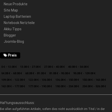
Neue Produkte
Site Map
Laptop Batterien
Notebook Netzteile
Akku Tipps
Blogger
Joomla-Blog
Preis
0 € - 13.08 €
13.08 € - 27.08 €
27.08 € - 40.08 €
40.08 € - 54.08 €
54.08 € - 68.08 €
68.08 € - 81.08 €
81.08 € - 95.08 €
95.08 € - 109.08 €
109.08 € - 122.08 €
122.08 € - 136.08 €
136.08 € - 150.08 €
150.08 € - 163.08 €
163.08 € - 177.08 €
177.08 € - 190.08 €
190.08 € - 204.08 €
204.08 € - 526.08 €
Haftungsausschluss:
Bei allen aufgeführten Artikeln, sofern dies nicht ausdrücklich im Titel / in der