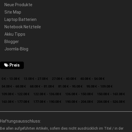
Neue Produkte
Site Map
Laptop Batterien
Notebook Netzteile
Akku Tipps
Blogger
Joomla-Blog
Preis
0 € - 13.08 €
13.08 € - 27.08 €
27.08 € - 40.08 €
40.08 € - 54.08 €
54.08 € - 68.08 €
68.08 € - 81.08 €
81.08 € - 95.08 €
95.08 € - 109.08 €
109.08 € - 122.08 €
122.08 € - 136.08 €
136.08 € - 150.08 €
150.08 € - 163.08 €
163.08 € - 177.08 €
177.08 € - 190.08 €
190.08 € - 204.08 €
204.08 € - 526.08 €
Haftungsausschluss:
Bei allen aufgeführten Artikeln, sofern dies nicht ausdrücklich im Titel / in der