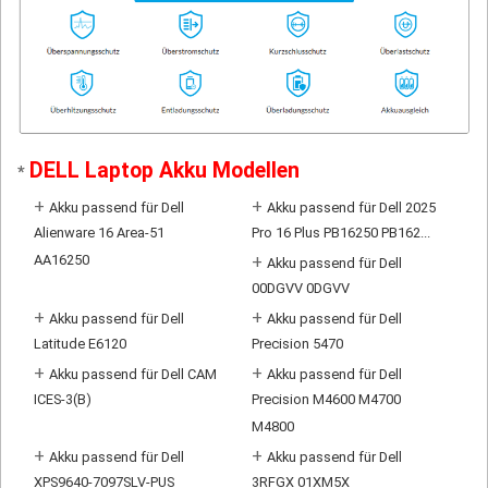
DELL Laptop Akku Modellen
*
+
+
Akku passend für Dell
Akku passend für Dell 2025
Alienware 16 Area-51
Pro 16 Plus PB16250 PB162...
AA16250
+
Akku passend für Dell
00DGVV 0DGVV
+
+
Akku passend für Dell
Akku passend für Dell
Latitude E6120
Precision 5470
+
+
Akku passend für Dell CAM
Akku passend für Dell
ICES-3(B)
Precision M4600 M4700
M4800
+
+
Akku passend für Dell
Akku passend für Dell
XPS9640-7097SLV-PUS
3RFGX 01XM5X