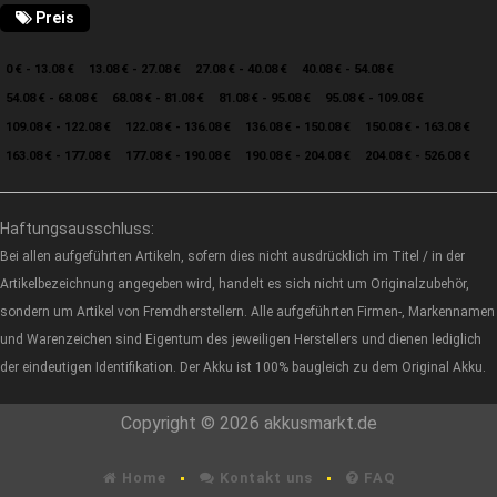
Preis
0 € - 13.08 €
13.08 € - 27.08 €
27.08 € - 40.08 €
40.08 € - 54.08 €
54.08 € - 68.08 €
68.08 € - 81.08 €
81.08 € - 95.08 €
95.08 € - 109.08 €
109.08 € - 122.08 €
122.08 € - 136.08 €
136.08 € - 150.08 €
150.08 € - 163.08 €
163.08 € - 177.08 €
177.08 € - 190.08 €
190.08 € - 204.08 €
204.08 € - 526.08 €
Haftungsausschluss:
Bei allen aufgeführten Artikeln, sofern dies nicht ausdrücklich im Titel / in der
Artikelbezeichnung angegeben wird, handelt es sich nicht um Originalzubehör,
sondern um Artikel von Fremdherstellern. Alle aufgeführten Firmen-, Markennamen
und Warenzeichen sind Eigentum des jeweiligen Herstellers und dienen lediglich
der eindeutigen Identifikation. Der Akku ist 100% baugleich zu dem Original Akku.
Copyright © 2026 akkusmarkt.de
Home
Kontakt uns
FAQ