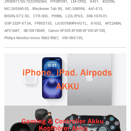
ZR00971/SS-7222092064,
FPCBP281,
LM-CP02,
X431,
452096,
MC-265360-03,
Blackview Tab 90,
MC-308594,
A41-E15,
BISON-GT2-5G,
CTR-003,
P0986,
L22L3PG5,
308-1070-01,
GSP-2S2P-XT3A,
FPB0313S,
LiU307689PHVUTL,
A1652,
AP22ABN,
AP21A8T,
5B10X19049,
Canon XF305 XF300 XF105 XF100,
Philips Monitor Invivo 9065 9067,
VW-VBG130,