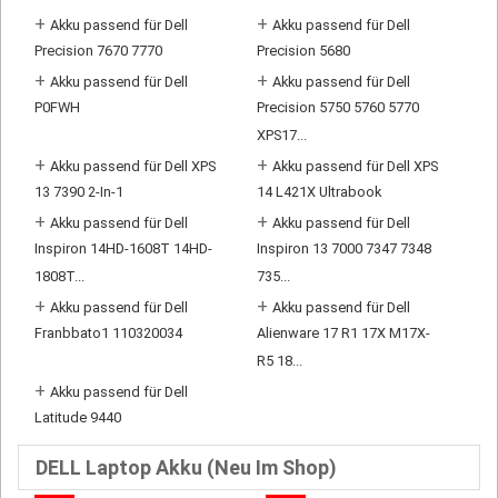
+
+
Akku passend für Dell
Akku passend für Dell
Precision 7670 7770
Precision 5680
+
+
Akku passend für Dell
Akku passend für Dell
P0FWH
Precision 5750 5760 5770
XPS17...
+
+
Akku passend für Dell XPS
Akku passend für Dell XPS
13 7390 2-In-1
14 L421X Ultrabook
+
+
Akku passend für Dell
Akku passend für Dell
Inspiron 14HD-1608T 14HD-
Inspiron 13 7000 7347 7348
1808T...
735...
+
+
Akku passend für Dell
Akku passend für Dell
Franbbato1 110320034
Alienware 17 R1 17X M17X-
R5 18...
+
Akku passend für Dell
Latitude 9440
DELL Laptop Akku (Neu Im Shop)