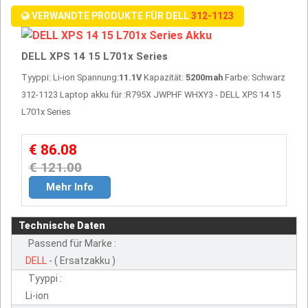
VERWANDTE PRODUKTE FÜR DELL
312-1123
DELL XPS 14 15 L701x Series
Tyyppi: Li-ion Spannung:
11.1V
Kapazität:
5200mah
Farbe: Schwarz
312-1123 Laptop akku für :R795X JWPHF WHXY3 - DELL XPS 14 15
L701x Series
€ 86.08
€ 121.00
Mehr Info
Technische Daten
Passend für Marke :
DELL
- ( Ersatzakku )
Tyyppi :
Li-ion