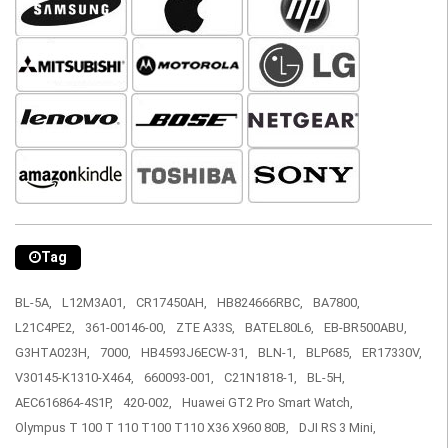
Tag
BL-5A,
L12M3A01,
CR17450AH,
HB824666RBC,
BA7800,
L21C4PE2,
361-00146-00,
ZTE A33S,
BATEL80L6,
EB-BR500ABU,
G3HTA023H,
7000,
HB4593J6ECW-31,
BLN-1,
BLP685,
ER17330V,
V30145-K1310-X464,
660093-001,
C21N1818-1,
BL-5H,
AEC616864-4S1P,
420-002,
Huawei GT2 Pro Smart Watch,
Olympus T 100 T 110 T100 T110 X36 X960 80B,
DJI RS 3 Mini,