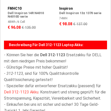
FMHC10
Inspiron
Dell Inspiron 14R N4010
Dell Inspiron 13z 1370 serie
N4010D serie
74WH
48Wh /6 Cell
€ 98.08
€ 137.00
€ 96.08
€ 135.00
Beschreibung Für Dell 312-1123 Laptop Akku:
- Können Sie hier die
Dell 312-1123
Ersatzakku für DELL
mit dem niedrigen Preis bekommen!
- GÜnstige Preise mit hoher Qualität!
-
312-1123,
sind für 100% Qualittskontrolle
Qualittssicherung getestet!
- Spezieller dafür entworfener Ersatzakku (passend) für
Dell 312-1123 Akku
. Konstruiert und streng geprüft für die
Stromspannung, Kapazität, Vereinbarkeit und Sicherheit.
- Einkaufen bei uns ist sicher und sicher! 30 Tage Geld-
Zurück! 1 Jahr Garantie!