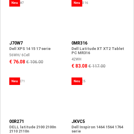
Neu
Neu
J70W7
0MR316
Dell XPS 14 15 17 serie
Dell Latitude XT XT2 Tablet
PC MR316
56WH/ 6Cell
42WH
€ 76.08
€ 106.00
€ 83.08
€ 117.00
Neu
Neu
00R271
JKVC5
DELL latitude 2100 2100n
Dell Inspiron 1464 1564 1764
2110 2110n
serie