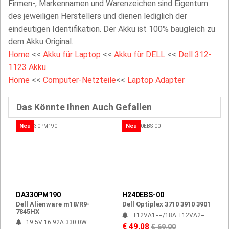
Firmen-, Markennamen und Warenzeichen sind Eigentum
des jeweiligen Herstellers und dienen lediglich der
eindeutigen Identifikation. Der Akku ist 100% baugleich zu
dem Akku Original.
Home
<<
Akku für Laptop
<<
Akku für DELL
<<
Dell 312-
1123 Akku
Home
<<
Computer-Netzteile
<<
Laptop Adapter
Das Könnte Ihnen Auch Gefallen
Neu
Neu
DA330PM190
H240EBS-00
Dell Alienware m18/R9-
Dell Optiplex 3710 3910 3901
7845HX
+12VA1==/18A +12VA2=
19.5V 16.92A 330.0W
€ 49.08
€ 69.00