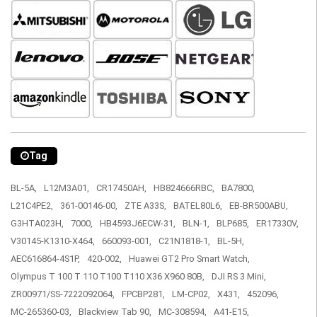
Tag
BL-5A,
L12M3A01,
CR17450AH,
HB824666RBC,
BA7800,
L21C4PE2,
361-00146-00,
ZTE A33S,
BATEL80L6,
EB-BR500ABU,
G3HTA023H,
7000,
HB4593J6ECW-31,
BLN-1,
BLP685,
ER17330V,
V30145-K1310-X464,
660093-001,
C21N1818-1,
BL-5H,
AEC616864-4S1P,
420-002,
Huawei GT2 Pro Smart Watch,
Olympus T 100 T 110 T100 T110 X36 X960 80B,
DJI RS 3 Mini,
ZR00971/SS-7222092064,
FPCBP281,
LM-CP02,
X431,
452096,
MC-265360-03,
Blackview Tab 90,
MC-308594,
A41-E15,