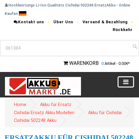
Hochleistungs Li-Ion Qualitäts Cishidai 502248 ErsatzAkku - Online
Kaufen
Kontakt uns
Über Uns
Versand & Bezahlung
Rückkehr
WARENKORB
0
Artikel - 0.00€*
Home
Akku für Ersatz
Cishidai Ersatz Akku Modellen
Akku für Cishidai
Cishidai 502248 Akku
ERSATZAKKU FÜR CISHIDAI 502248