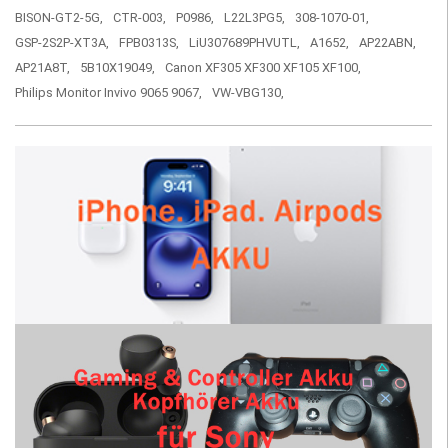
BISON-GT2-5G,
CTR-003,
P0986,
L22L3PG5,
308-1070-01,
GSP-2S2P-XT3A,
FPB0313S,
LiU307689PHVUTL,
A1652,
AP22ABN,
AP21A8T,
5B10X19049,
Canon XF305 XF300 XF105 XF100,
Philips Monitor Invivo 9065 9067,
VW-VBG130,