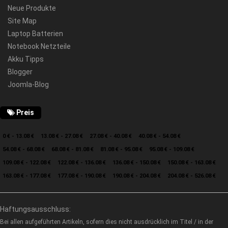
Neue Produkte
Site Map
Laptop Batterien
Notebook Netzteile
Akku Tipps
Blogger
Joomla-Blog
Preis
0 € - 13.08 €
13.08 € - 27.08 €
27.08 € - 40.08 €
40.08 € - 54.08 €
54.08 € - 68.08 €
68.08 € - 81.08 €
81.08 € - 95.08 €
95.08 € - 109.08 €
109.08 € - 122.08 €
122.08 € - 136.08 €
136.08 € - 150.08 €
150.08 € - 163.08 €
163.08 € - 177.08 €
177.08 € - 190.08 €
190.08 € - 204.08 €
204.08 € - 526.08 €
Haftungsausschluss:
Bei allen aufgeführten Artikeln, sofern dies nicht ausdrücklich im Titel / in der