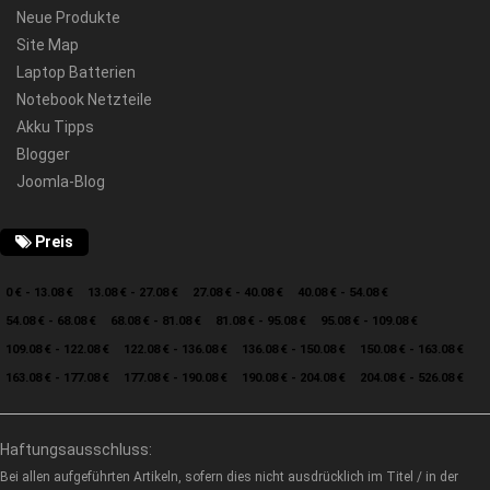
Neue Produkte
Site Map
Laptop Batterien
Notebook Netzteile
Akku Tipps
Blogger
Joomla-Blog
Preis
0 € - 13.08 €
13.08 € - 27.08 €
27.08 € - 40.08 €
40.08 € - 54.08 €
54.08 € - 68.08 €
68.08 € - 81.08 €
81.08 € - 95.08 €
95.08 € - 109.08 €
109.08 € - 122.08 €
122.08 € - 136.08 €
136.08 € - 150.08 €
150.08 € - 163.08 €
163.08 € - 177.08 €
177.08 € - 190.08 €
190.08 € - 204.08 €
204.08 € - 526.08 €
Haftungsausschluss:
Bei allen aufgeführten Artikeln, sofern dies nicht ausdrücklich im Titel / in der