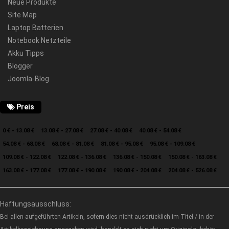
Neue Produkte
Site Map
Laptop Batterien
Notebook Netzteile
Akku Tipps
Blogger
Joomla-Blog
Preis
0 € - 13.08 €
13.08 € - 27.08 €
27.08 € - 40.08 €
40.08 € - 54.08 €
54.08 € - 68.08 €
68.08 € - 81.08 €
81.08 € - 95.08 €
95.08 € - 109.08 €
109.08 € - 122.08 €
122.08 € - 136.08 €
136.08 € - 150.08 €
150.08 € - 163.08 €
163.08 € - 177.08 €
177.08 € - 190.08 €
190.08 € - 204.08 €
204.08 € - 526.08 €
Haftungsausschluss:
Bei allen aufgeführten Artikeln, sofern dies nicht ausdrücklich im Titel / in der